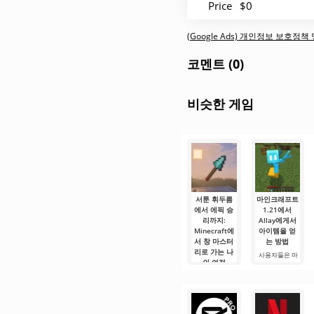
Price
$0
(Google Ads) 개인정보 보호정
코멘트 (0)
비슷한 게임
서툰 휘두름
마인크래프트
에서 에픽 승
1.21에서
리까지:
Allay에게서
Minecraft에
아이템을 얻
서 창 마스터
는 방법
리로 가는 나
사용자들은 마
의 여정
인크래프트 1.21
에서 Allay 몹이
안녕하세요, 큐
아이템을 수집
브 세계의 실험
하는 데 도움을
가 여러분! 오늘
주며, 그와 친구
저는 상상의 흰
가 되어야 한다