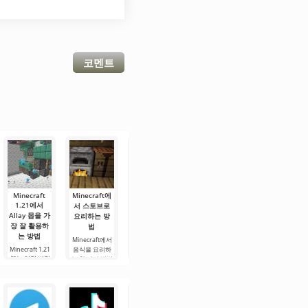
코멘트
Minecraft
Minecraft에
마인크래프트
Minecraft에
Minecraft의
1.21에서
서 스토브로
1.21에서 스
서 불을 이용
오버월드에
Allay 몹을 가
요리하는 방
켈레톤 말을
해 음식을 요
있는 모든 적
장 잘 활용하
법
길들이는 방
리하는 방법
대적인 몹
는 방법
법
Minecraft에서
Minecraft 1.21
게임의 오버월
에서 음식을 요
Minecraft 1.21
음식을 요리하
드는 가장 기본
스켈레톤 말은
또는 이전 버전
리하는 방법 중
는 한 가지 방법
적인 환경이며,
Minecraft 1.21
의 사용자들은
하나는 불(캠프
은 화로를 사용
에서 가장 독특
새로운 사용자
이 몹이 아이템
파이어)을 사용
하는 것입니다.
한 생물 중 하나
들에게는
수집에 있어 훌
하는 것입니다.
그러나 이 경우,
입니다. 이 비생
Minecraft의 오
륭한 조력자가
또 다른 방법으
캠프파이어에서
명체는 번개가
버월드에 있는
될 수 있다는 것
로는 화로를 사
굽는 것과 달리
내리칠 때 그들
모든 적대적인