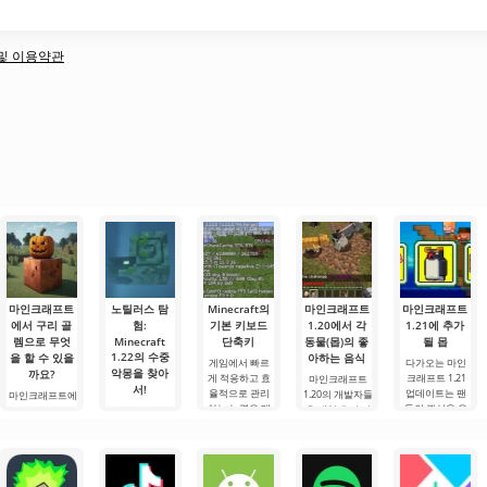
책 및 이용약관
마인크래프트
노틸러스 탐
Minecraft의
마인크래프트
마인크래프트
에서 구리 골
험:
기본 키보드
1.20에서 각
1.21에 추가
렘으로 무엇
Minecraft
단축키
동물(몹)의 좋
될 몹
1.22의 수중
을 할 수 있을
아하는 음식
게임에서 빠르
다가오는 마인
악몽을 찾아
까요?
게 적응하고 효
크래프트 1.21
마인크래프트
서!
율적으로 관리
업데이트는 팬
1.20의 개발자들
마인크래프트에
하는 능력은 매
들의 관심을 유
은 게임 초기 버
서 구리 골렘으
안녕하세요, 모
우 중요한 기술
지하기 위해 개
전부터 실제 자
로 무엇을 할 수
험가 여러분! 솔
입니다.
발자들이 흥미
연의 특징을 기
있을까요? 마인
직히 말해서, 이
Minecraft의 기
로운 혁신과 이
반으로 모든 몹
크래프트 세계
글을 쓰는 동안
본 키를 사용하
전에 보지 못한
을 추가했습니
에서는 항상 무
에도 감정이 북
면 필요한 요소
콘텐츠를 제공
다. 각 동물은 특
언가가 일어납
받쳐 오릅니다.