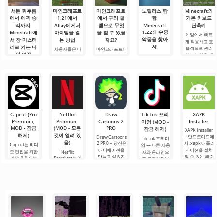
서툰 휘두름
마인크래프트
마인크래프트
노틸러스 탐
Minecraft의
에서 에픽 승
1.21에서
에서 구리 골
험:
기본 키보드
리까지:
Allay에게서
렘으로 무엇
Minecraft
단축키
1.22의 수중
Minecraft에
아이템을 얻
을 할 수 있을
게임에서 빠르
악몽을 찾아
서 창 마스터
는 방법
까요?
게 적응하고 효
서!
리로 가는 나
율적으로 관리
사용자들은 마
마인크래프트에
의 여정
하는 능력은 매
인크래프트 1.21
서 구리 골렘으
안녕하세요, 모
우 중요한 기술
에서 Allay 몹이
로 무엇을 할 수
험가 여러분! 솔
안녕하세요, 큐
입니다.
아이템을 수집
있을까요? 마인
직히 말해서, 이
브 세계의 실험
Minecraft의 기
하는 데 도움을
크래프트 세계
글을 쓰는 동안
가 여러분! 오늘
본 키를 사용하
주며, 그와 친구
에서는 항상 무
에도 감정이 북
저는 상상의 흰
면 필요한 요소
가 되어야 한다
언가가 일어납
받쳐 오릅니다.
가운을 입기로
를 선택하고, 기
는 것을 알고 있
니다: 새로운 블
오늘은 단순한
했습니다 그리
능, 인벤토리 또
습니다. 그가 도
록, 신비로운 생
리뷰가 아닙니
고.
는 주변 물체와
움을 주도록.
물 군계, 그리고.
다 — 이것은 저
Capcut (Pro
Netflix
Draw
TikTok 프리
XAPK
의.
Premium,
Premium
Cartoons 2
Installer
미엄 (MOD -
MOD - 잠금
(MOD - 모든
PRO
잠금 해제)
XAPK Installer
해제)
것이 열려 있
– 안드로이드에
Draw Cartoons
TikTok 프리미
음)
2 PRO – 당신은
서 .xapk 애플리
Capcut는 비디
엄 — 다른 사용
애니메이션을
케이션을 설치
오 편집을 위한
Netflix
자와 온라인으
만들고 싶었지
할 수 있게 해줍
가장 추천되는
Premium는 안
로 연결하거나
만, 너무 어렵고
니다. 매우 간단
도구 중 하나로,
드로이드 기기
특별한 무언가
심지어 불가능
하고 직관적인
모바일 기기와
에서 영화, 드라
를 찾을 수 있는
하다고 생각했
메뉴를 통해 이
데스크톱 컴퓨
마 및 TV 프로그
애플리케이션입
다면, 이제 모든
확장자의 파일
터 모두에서 원
램을 시청할 수
니다. 아침 커피
것이 당신의 손
설치를 빠르게
활한 작동을 보
있는 가장 인기
한 잔과 함께 하
에 달려 있습니
시작할 수
장합니다. 많은
있는 서비스 중
루를 시작하거
다. 복잡한
사용자에게 무
하나입니다. 이
나 힘든 하루를.
료 버전은 모든
곳에는 최신 미