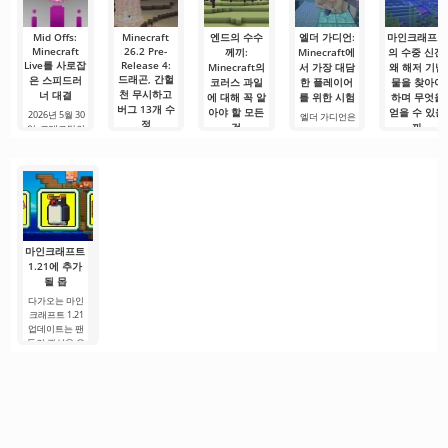
편집 요구를
디어 제품뿐만
아니라
Mid Offs:
Minecraft
엔드의 수수
엘더 가디언:
마인크래프트
Minecraft
26.2 Pre-
께끼:
Minecraft에
의 수중 신전:
Live를 사로잡
Release 4:
Minecraft의
서 가장 대담
왜 해저 기념
드래곤, 간헐
은 스피드러
코러스 과일
한 플레이어
물을 찾아야
천 무시하고
너 대결
에 대해 꼭 알
를 위한 시험
하며 무엇을
버그 13개 수
아야 할 모든
얻을 수 있을
2026년 5월 30
엘더 가디언은
정
것
까
일, 로테르담의
Minecraft에서
Ahoy 아레나는
2026년 6월 4일,
가장 위험한 수
안녕하세요, 모
마인크래프트
올해 가장 인상
26.2 버전의 네
중 몹 중 하나로,
험가 여러분! 이
수중 신전, 즉 
적인 e스포츠 이
번째 프리릴리
많은 플레이어
미 엔더 드래곤
저 기념물은 오
벤트
즈가 공개됐다.
에게
을 쓰러뜨리고
래전부터 게임
대규모 게임플
엔드의 먼 섬들
에서 가장 잘 
레이
을 탐험하러
려진 구조물
마인크래프트
1.21에 추가
될 몹
다가오는 마인
크래프트 1.21
업데이트는 팬
들의 관심을 유
지하기 위해 개
발자들이 흥미
로운 혁신과 이
전에 보지 못한
콘텐츠를 제공
하려는 노력으
로.