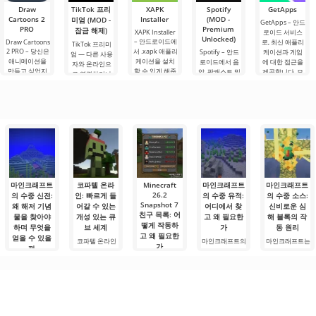
는 주변 물체와
물 군계, 그리고.
다 — 이것은 저
Draw
TikTok 프리
XAPK
Spotify
GetApps
의.
Cartoons 2
Installer
(MOD -
미엄 (MOD -
GetApps – 안드
PRO
Premium
잠금 해제)
XAPK Installer
로이드 서비스
Unlocked)
– 안드로이드에
Draw Cartoons
로, 최신 애플리
TikTok 프리미
2 PRO – 당신은
서 .xapk 애플리
Spotify – 안드
케이션과 게임
엄 — 다른 사용
애니메이션을
케이션을 설치
로이드에서 음
에 대한 접근을
자와 온라인으
만들고 싶었지
할 수 있게 해줍
악, 팟캐스트 및
제공합니다. 모
로 연결하거나
만, 너무 어렵고
니다. 매우 간단
다양한 오디오
바일 기기 시장
특별한 무언가
심지어 불가능
하고 직관적인
장르의 최신 콘
과 관련된 뉴스
를 찾을 수 있는
하다고 생각했
메뉴를 통해 이
텐츠를 듣기 위
를 주시하고 있
애플리케이션입
다면, 이제 모든
확장자의 파일
한 주요 도구 중
다면, Xiaomi가
니다. 아침 커피
것이 당신의 손
설치를 빠르게
하나입니다. 플
일부 Android
한 잔과 함께 하
에 달려 있습니
시작할 수
랫폼에서 계정
루를 시작하거
다. 복잡한
을 생성하면 PC
나 힘든 하루를.
를 포함한 모든
마인크래프트
코파텔 온라
Minecraft
마인크래프트
마인크래프트
26.2
의 수중 신전:
인: 빠르게 들
의 수중 유적:
의 수중 소스:
Snapshot 7
왜 해저 기념
어갈 수 있는
어디에서 찾
신비로운 심
친구 목록: 어
물을 찾아야
개성 있는 큐
고 왜 필요한
해 블록의 작
떻게 작동하
하며 무엇을
브 세계
가
동 원리
고 왜 필요한
얻을 수 있을
코파텔 온라인
마인크래프트의
마인크래프트는
가
까
은 큐브 스타일
수중 유적 — 세
처음에는 단순
Minecraft Java
의 브라우저 기
계 탐험을 훨씬
해 보이지만 실
마인크래프트의
Edition용 26.2
반 멀티플레이
더 흥미롭게 만
제로는 많은 유
수중 신전, 즉 해
Snapshot 7에
어 게임으로,
드는 구조물 중
용한 가능성을
저 기념물은 오
는 오랜만에 눈
2010년대 초부
하나입니다.
제공하는 아이
래전부터 게임
에
터
템과
에서 가장 잘 알
려진 구조물