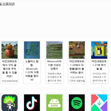
책 및 이용약관
마인크래프트
노틸러스 탐
Minecraft의
마인크래프트
마인크래프트
에서 구리 골
험:
기본 키보드
1.20에서 각
1.21에 추가
렘으로 무엇
Minecraft
단축키
동물(몹)의 좋
될 몹
1.22의 수중
을 할 수 있을
아하는 음식
게임에서 빠르
다가오는 마인
악몽을 찾아
까요?
게 적응하고 효
크래프트 1.21
마인크래프트
서!
율적으로 관리
업데이트는 팬
1.20의 개발자들
마인크래프트에
하는 능력은 매
들의 관심을 유
은 게임 초기 버
서 구리 골렘으
안녕하세요, 모
우 중요한 기술
지하기 위해 개
전부터 실제 자
로 무엇을 할 수
험가 여러분! 솔
입니다.
발자들이 흥미
연의 특징을 기
있을까요? 마인
직히 말해서, 이
Minecraft의 기
로운 혁신과 이
반으로 모든 몹
크래프트 세계
글을 쓰는 동안
본 키를 사용하
전에 보지 못한
을 추가했습니
에서는 항상 무
에도 감정이 북
면 필요한 요소
콘텐츠를 제공
다. 각 동물은 특
언가가 일어납
받쳐 오릅니다.
를 선택하고, 기
하려는 노력으
정 음식을 선호
니다: 새로운 블
오늘은 단순한
능, 인벤토리 또
로.
하며, 어떤.
록, 신비로운 생
리뷰가 아닙니