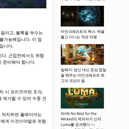
마인크래프트의 벡스: 벽을
 걸리고, 블록을 부수는
뚫고 다니는 작은 악몽
불가능해집니다. 이 점
집니다.
니다. 근접전에서도 위험
리 준비해야 합니다.
알레이: 당신 대신 온갖 잡일
을 해주는 마인크래프트 최
고의 귀요미 몹
치 시 프리즈머린 조각,
 제거할 수 있어 수중 건
Ori와 No Rest for the
두 처치하면 플레이어는
Wicked의 제작자가 신작
이어에게 이것이야말로 위험
Luma를 공개했다 —