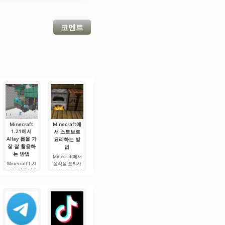
코멘트
Minecraft
Minecraft에
마인크래프트
Minecraft에
Minecraft의
1.21에서
서 스토브로
1.21에서 스
서 불을 이용
오버월드에
Allay 몹을 가
요리하는 방
켈레톤 말을
해 음식을 요
있는 모든 적
장 잘 활용하
법
길들이는 방
리하는 방법
대적인 몹
는 방법
법
Minecraft에서
Minecraft 1.21
게임의 오버월
에서 음식을 요
Minecraft 1.21
음식을 요리하
드는 가장 기본
스켈레톤 말은
또는 이전 버전
리하는 방법 중
는 한 가지 방법
적인 환경이며,
Minecraft 1.21
의 사용자들은
하나는 불(캠프
은 화로를 사용
에서 가장 독특
새로운 사용자
이 몹이 아이템
파이어)을 사용
하는 것입니다.
한 생물 중 하나
들에게는
수집에 있어 훌
하는 것입니다.
그러나 이 경우,
입니다. 이 비생
Minecraft의 오
륭한 조력자가
또 다른 방법으
캠프파이어에서
명체는 번개가
버월드에 있는
될 수 있다는 것
로는 화로를 사
굽는 것과 달리
내리칠 때 그들
모든 적대적인
을 알고 있습니
용하는 것이 있
연료와 화로가
의 기수와 함께
몹들을 아는 것
다. 이 몹은 최대
지만, 초보자에
필요합니다. 이
나타납니다. 플
이 유용합니다.