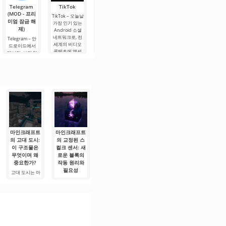
64개의 동일한
게는 배고픔을
방법은 불에서
레이어에게 충
잘 알지 못하는
Telegram
TikTok
Planner 5D
Widgetable:
MX Player
아이템
굽는
성하도록 만들
몹들과의 조우
(MOD - 프리
(MOD - 잠금
재미있는 화
Pro
TikTok – 오늘날
려면
에서
미엄 잠금 해
해제)
면(MOD - 잠
가장 인기 있는
MX Player Pro –
제)
금 해제)
오늘날 가장 인
Android 소셜
Planner 5D –
기 있는 안드로
네트워크로, 전
안드로이드용
Telegram – 안
Widgetable: 재
이드용 비디오
세계의 비디오
애플리케이션으
드로이드에서
미있는 화면
플레이어로, 다
콘텐츠에 액세
로, 실내 디자인
메시지, 사진 및
(MOD - 잠금 해
양한 형식으로
스할 수 있습니
을 2D 및 3D 모
비디오를 고속
제) - 매우 유용
좋아하는 영화,
다. TikTok 콘텐
델로 설계할 수
으로 손실 없이
한 안드로이드
드라마, 만화를
츠는 플랫폼 사
있습니다. 개발
교환할 수 있는
데스크톱 꾸미
시청할 수 있습
용자들이 공유
자들은 엔지니
소셜 플랫폼입
기 애플리케이
니다. 이 애플리
하는 짧은
어링 및 건축 기
니다. 기능 면에
션으로, 창의적
케이션은 가장
술이 없는 사용
서 WhatsApp나
이고 재미있는
자도 매우 짧은
Viber와 유사하
기회를 제공합
시간
지만, 주요
니다. 여기서 다
양한
마인크래프트
마인크래프트
마인크래프트
Slow Bouncy
Minecraft
— Minecraft
26.2
의 고대 도시:
의 교정된 스
의 스컬크 센
26.2
Snapshot 6
이 구조물은
컬크 센서: 새
서: 게임에서
Snapshot 6
에서 새로운
무엇이며 왜
로운 블록의
가장 독특한
의 새로운 황
황 큐브 아키
중요한가?
작동 원리와
블록 중 하나
큐브 아키타
타입 Hot 등
필요성
의 작동 원리
고대 도시는 마
입
장
인크래프트에서
교정된 스컬크
스컬크 센서, 또
Minecraft 26.2
Minecraft 26.2
가장 어둡고 기
센서
는 Sculk
Snapshot 6에
Snapshot 6에
억에 남는 구조
(Calibrated
Sensor, — 는 마
서 개발자들은
서 개발자들은
물 중 하나입니
Sculk Sensor)
인크래프트에서
황 큐브를 위한
Hot이라는 새로
는 마인크래프
다. 이는 깊은
가장 흥미로운
새로운
운 황 큐브
트에서