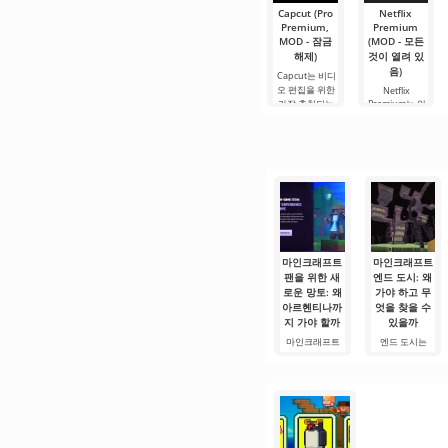
움을 주도록.
Capcut (Pro
Netflix
Premium,
Premium
MOD - 잠금
(MOD - 모든
해제)
것이 열려 있
음)
Capcut는 비디
오 편집을 위한
Netflix
가장 추천되는
Premium는 안
도구 중 하나로,
드로이드 기기
모바일 기기와
에서 영화, 드라
데스크톱 컴퓨
마 및 TV 프로그
터 모두에서 원
램을 시청할 수
활한 작동을 보
있는 가장 인기
장합니다. 많은
있는 서비스 중
사용자에게 무
하나입니다. 이
료 버전은 모든
곳에는 최신 미
편집 요구를
디어 제품뿐만
아니라
마인크래프트
마인크래프트
팬을 위한 새
엔드 도시: 왜
로운 망토: 왜
가야 하고 무
아르헨티나까
엇을 찾을 수
지 가야 할까
있을까
마인크래프트
엔드 도시는
팬들에게 오프
Minecraft에서
라인 이벤트를
가장 가치 있고
주목할 새로운
잘 알려진 구조
이유가 생겼다.
물 중 하나다. 이
아르헨티나의
특별