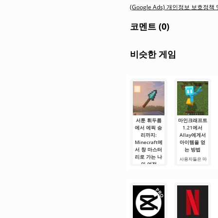
(Google Ads) 개인정보 보호정
코멘트 (0)
비슷한 게임
서툰 휘두름
마인크래프트
에서 에픽 승
1.21에서
리까지:
Allay에게서
Minecraft에
아이템을 얻
서 창 마스터
는 방법
리로 가는 나
사용자들은 마
의 여정
인크래프트 1.21
에서 Allay 몹이
안녕하세요, 큐
아이템을 수집
브 세계의 실험
하는 데 도움을
가 여러분! 오늘
주며, 그와 친구
저는 상상의 흰
가 되어야 한다
가운을 입기로
는 것을 알고 있
했습니다 그리
습니다. 그가 도
고.