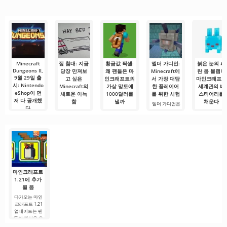
하다고 생각했
메뉴를 통해 이
데스크톱 컴퓨
마 및 TV 프로그
애플리케이션입
다면, 이제 모든
확장자의 파일
터 모두에서 원
램을 시청할 수
니다. 아침 커피
것이 당신의 손
설치를 빠르게
활한 작동을 보
있는 가장 인기
한 잔과 함께 하
에 달려 있습니
시작할 수
장합니다. 많은
있는 서비스 중
루를 시작하거
다. 복잡한
사용자에게 무
하나입니다. 이
나 힘든 하루를.
료 버전은 모든
곳에는 최신 미
편집 요구를
디어 제품뿐만
아니라
Minecraft
짚 침대: 지금
황금값 픽셀:
엘더 가디언:
붉은 눈의 파
Dungeons II,
당장 만져보
왜 팬들은 마
Minecraft에
란 몹 블랩이
9월 29일 출
고 싶은
인크래프트의
서 가장 대담
마인크래프트
시: Nintendo
Minecraft의
가상 망토에
한 플레이어
세계관의 베
eShop이 먼
새로운 아늑
1000달러를
를 위한 시험
스티어리를
저 다 공개했
함
낼까
채운다
엘더 가디언은
다
Minecraft에서
2026년 5월 30
게임 업계에는
마인크래프트
Mojang이 Xbox
가장 위험한 수
일 열린
실제 자동차나
팬들은 마침내
Games
중 몹 중 하나로,
Minecraft LIVE
보석보다 더 비
최근 몇 달간 
Showcase에서
에서 개발진은
많은 플레이어
싼 가격이 붙은
장 기묘한 질문
공식 발표를 준
다양한 흥미로
에게
가상 아이템 이
중 하나에 대한
비하는 사이,
운
야기가 적지
답을 얻었다.
마인크래프트
1.21에 추가
될 몹
다가오는 마인
크래프트 1.21
업데이트는 팬
들의 관심을 유
지하기 위해 개