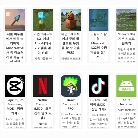
서툰 휘두름
마인크래프트
마인크래프트
노틸러스 탐
Minecraft의
에서 에픽 승
1.21에서
에서 구리 골
험:
기본 키보드
리까지:
Allay에게서
렘으로 무엇
Minecraft
단축키
1.22의 수중
Minecraft에
아이템을 얻
을 할 수 있을
게임에서 빠르
악몽을 찾아
서 창 마스터
는 방법
까요?
게 적응하고 효
서!
리로 가는 나
율적으로 관리
사용자들은 마
마인크래프트에
의 여정
하는 능력은 매
인크래프트 1.21
서 구리 골렘으
안녕하세요, 모
우 중요한 기술
에서 Allay 몹이
로 무엇을 할 수
험가 여러분! 솔
안녕하세요, 큐
입니다.
아이템을 수집
있을까요? 마인
직히 말해서, 이
브 세계의 실험
Minecraft의 기
하는 데 도움을
크래프트 세계
글을 쓰는 동안
가 여러분! 오늘
본 키를 사용하
주며, 그와 친구
에서는 항상 무
에도 감정이 북
저는 상상의 흰
면 필요한 요소
가 되어야 한다
언가가 일어납
받쳐 오릅니다.
가운을 입기로
를 선택하고, 기
는 것을 알고 있
니다: 새로운 블
오늘은 단순한
했습니다 그리
능, 인벤토리 또
습니다. 그가 도
록, 신비로운 생
리뷰가 아닙니
고.
는 주변 물체와
움을 주도록.
물 군계, 그리고.
다 — 이것은 저
Capcut (Pro
Netflix
Draw
TikTok 프리
XAPK
의.
Premium,
Premium
Cartoons 2
Installer
미엄 (MOD -
MOD - 잠금
(MOD - 모든
PRO
잠금 해제)
XAPK Installer
해제)
것이 열려 있
– 안드로이드에
Draw Cartoons
TikTok 프리미
음)
2 PRO – 당신은
서 .xapk 애플리
Capcut는 비디
엄 — 다른 사용
애니메이션을
케이션을 설치
오 편집을 위한
Netflix
자와 온라인으
만들고 싶었지
할 수 있게 해줍
가장 추천되는
Premium는 안
로 연결하거나
만, 너무 어렵고
니다. 매우 간단
도구 중 하나로,
드로이드 기기
특별한 무언가
심지어 불가능
하고 직관적인
모바일 기기와
에서 영화, 드라
를 찾을 수 있는