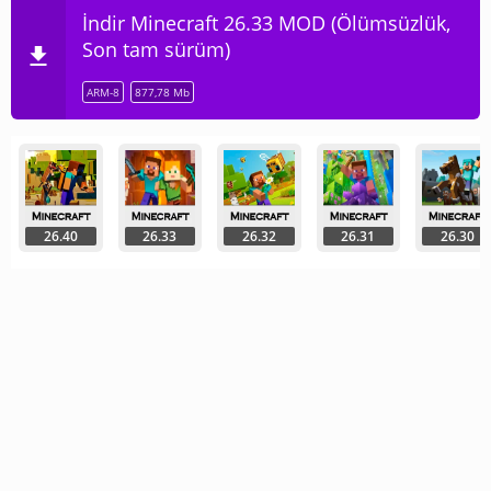
İndir Minecraft 26.33 MOD (Ölümsüzlük,
Son tam sürüm)
ARM-8
877,78 Mb
26.40
26.33
26.32
26.31
26.30