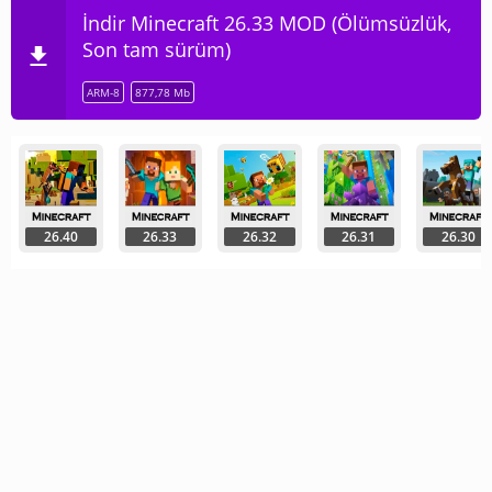
İndir Minecraft 26.33 MOD (Ölümsüzlük,
Son tam sürüm)
ARM-8
877,78 Mb
26.40
26.33
26.32
26.31
26.30