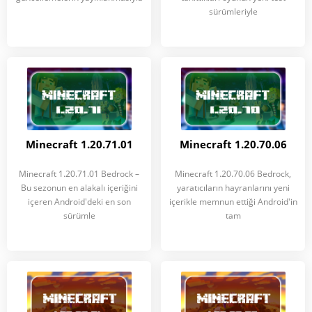
sürümleriyle
Minecraft 1.20.71.01
Minecraft 1.20.70.06
Minecraft 1.20.71.01 Bedrock –
Minecraft 1.20.70.06 Bedrock,
Bu sezonun en alakalı içeriğini
yaratıcıların hayranlarını yeni
içeren Android'deki en son
içerikle memnun ettiği Android'in
sürümle
tam