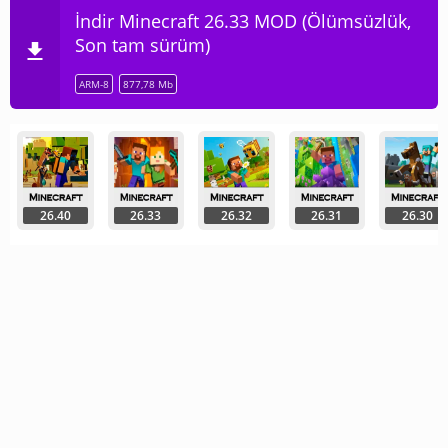
İndir Minecraft 26.33 MOD (Ölümsüzlük,
Son tam sürüm)
ARM-8
877,78 Mb
26.40
26.33
26.32
26.31
26.30