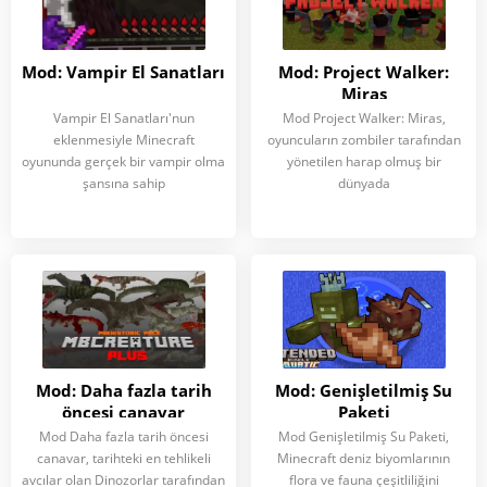
Mod: Vampir El Sanatları
Mod: Project Walker:
Miras
Vampir El Sanatları'nun
Mod Project Walker: Miras,
eklenmesiyle Minecraft
oyuncuların zombiler tarafından
oyununda gerçek bir vampir olma
yönetilen harap olmuş bir
şansına sahip
dünyada
Mod: Daha fazla tarih
Mod: Genişletilmiş Su
öncesi canavar
Paketi
Mod Daha fazla tarih öncesi
Mod Genişletilmiş Su Paketi,
canavar, tarihteki en tehlikeli
Minecraft deniz biyomlarının
avcılar olan Dinozorlar tarafından
flora ve fauna çeşitliliğini