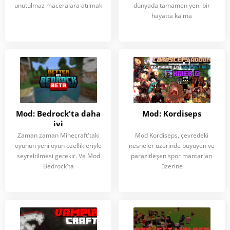
unutulmaz maceralara atılmak
dünyada tamamen yeni bir
hayatta kalma
Mod: Bedrock'ta daha
Mod: Kordiseps
iyi
Zaman zaman Minecraft'taki
Mod Kordiseps, çevredeki
oyunun yeni oyun özellikleriyle
nesneler üzerinde büyüyen ve
seyreltilmesi gerekir. Ve Mod
parazitleşen spor mantarları
Bedrock'ta
üzerine