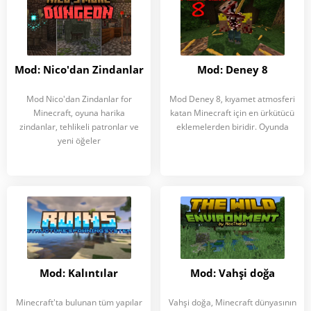
Mod: Nico'dan Zindanlar
Mod: Deney 8
Mod Nico'dan Zindanlar for
Mod Deney 8, kıyamet atmosferi
Minecraft, oyuna harika
katan Minecraft için en ürkütücü
zindanlar, tehlikeli patronlar ve
eklemelerden biridir. Oyunda
yeni öğeler
Mod: Kalıntılar
Mod: Vahşi doğa
Minecraft'ta bulunan tüm yapılar
Vahşi doğa, Minecraft dünyasının