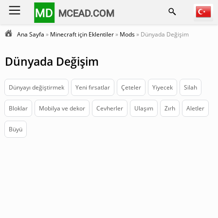
MD
MCEAD.COM
Ana Sayfa
»
Minecraft için Eklentiler
»
Mods
» Dünyada Değişim
Dünyada Değişim
Dünyayı değiştirmek
Yeni fırsatlar
Çeteler
Yiyecek
Silah
Bloklar
Mobilya ve dekor
Cevherler
Ulaşım
Zırh
Aletler
Büyü