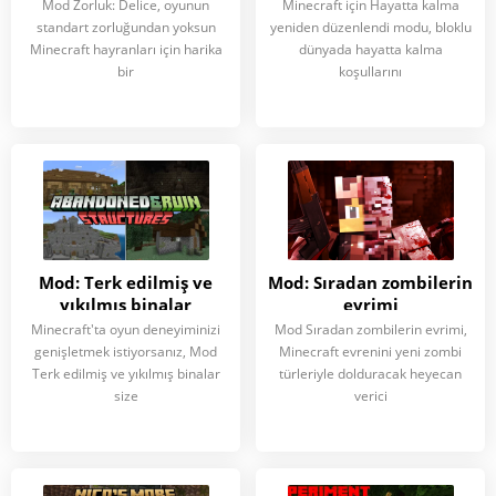
Mod Zorluk: Delice, oyunun
Minecraft için Hayatta kalma
standart zorluğundan yoksun
yeniden düzenlendi modu, bloklu
Minecraft hayranları için harika
dünyada hayatta kalma
bir
koşullarını
Mod: Terk edilmiş ve
Mod: Sıradan zombilerin
yıkılmış binalar
evrimi
Minecraft'ta oyun deneyiminizi
Mod Sıradan zombilerin evrimi,
genişletmek istiyorsanız, Mod
Minecraft evrenini yeni zombi
Terk edilmiş ve yıkılmış binalar
türleriyle dolduracak heyecan
size
verici