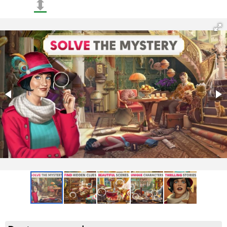
⬍
podróże, odkrywając nowe lokalizacje i zdobywając
unikalne nagrody;
Nowe epizodyczne rozdziały, które pojawiają się co
tydzień. Rozdziały te nie wymagają aktualizacji klienta,
co pozwala graczom natychmiast zanurzyć się w nowe
przygody bez konieczności pobierania dodatkowych
danych;
Nowa lokalizacja — Wyspa Słoneczników, która jest
częścią archipelagu. Wyspa składa się z 12 sekcji, z
których 11 należy oczyścić z mgły, aby w pełni ją
zbadać.