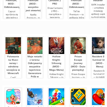
Premium,
Premium
Cartoons 2
Premium
Installer
MOD -
(MOD -
PRO
(MOD -
XAPK Installer
Odblokowany)
wszystko
Odblokowany)
– umożliwia
Draw Cartoons
jest otwarte)
instalację
2 PRO –
Capcut
TikTok
aplikacji .xapk
marzyliście o
wyróżnia się
Premium — to
Netflix
na Androidzie.
tworzeniu
jako jedno z
aplikacja, która
Premium – to
Bardzo proste i
animacji, ale
najbardziej
pozwala łączyć
jeden z
przejrzyste
wydaje się to
polecanych
się online z
najpopularniejszych
zbyt
narzędzi do
innymi
serwisów do
skomplikowane,
edycji wideo,
użytkownikami
oglądania
a
zapewniając
lub znaleźć
filmów, seriali i
programów
Polowanie
Moje notatki
Hollow
Prison
Resident Evi
na Klucz:
z terenu:
Knight:
Escape
Survival Unit
nerwy i
Odkrywamy
Silksong
Journey
(MOD -
odrobina
wszystkie
(MOD -
(MOD - Dużo
Menu)
szczęścia w
tajemnice
Mega Menu)
pieniędzy)
Resident Evil
Minecraft
Generatora
Survival Unit
Hollow Knight:
Prison Escape
Prób w
— to mobilna
Silksong — to
Journey — to
Cześć,
Minecraft
długo
ekscytująca gra
przyjaciele!
oczekiwana
Niedawno
Cześć, badacze
zanurzyłem się
sześciennego
po
świata! Z