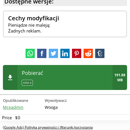
Dostępne wersje:
Cechy modyfikacji
Pieniądze nie maleją;
Żadnych reklam.
Pobierać
191.88
MB
ARM-8
Opublikowane
Wywoływacz
Mceadmin
Wooga
Price
$0
(Google Ads) Polityka prywatności i Warunki korzystania