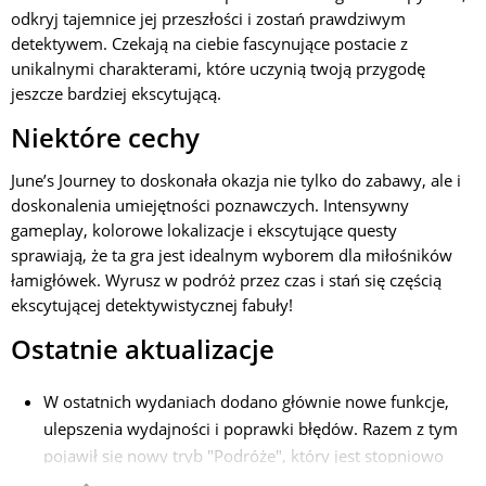
odkryj tajemnice jej przeszłości i zostań prawdziwym
detektywem. Czekają na ciebie fascynujące postacie z
unikalnymi charakterami, które uczynią twoją przygodę
jeszcze bardziej ekscytującą.
Niektóre cechy
June’s Journey to doskonała okazja nie tylko do zabawy, ale i
doskonalenia umiejętności poznawczych. Intensywny
gameplay, kolorowe lokalizacje i ekscytujące questy
sprawiają, że ta gra jest idealnym wyborem dla miłośników
łamigłówek. Wyrusz w podróż przez czas i stań się częścią
ekscytującej detektywistycznej fabuły!
Ostatnie aktualizacje
W ostatnich wydaniach dodano głównie nowe funkcje,
ulepszenia wydajności i poprawki błędów. Razem z tym
pojawił się nowy tryb "Podróże", który jest stopniowo
wprowadzany. W tym trybie wyruszasz w wirtualne