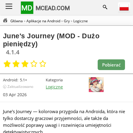
MD
MCEAD.COM
Główna
»
Aplikacje na Android
»
Gry
»
Logiczne
June's Journey (MOD - Dużo
pieniędzy)
4.1.4
Pobierać
Android:
5.1+
Kategoria
🕣 Zaktualizowano
Logiczne
03 Apr 2026
June's Journey — kolorowa przygoda na Androida, która nie
tylko dostarczy graczowi przyjemności, ale także da
możliwość poprawy uwagi i rozwinięcia umiejętności
detektywistycznych.