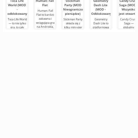
Toca Life
Human: Fall
Stickman
Geometry
Candy Crush
World (MOD
Flat
Party (MOD
Dash Lite
Saga (MOD -
-
Nieograniczone
(MOD -
Wszystko
Human: Fall
odblokowany)
pieniądze)
Odblokowany)
jest otwarte
Flat to bardzo
zabawna i
Toca Life World
Stickman Party
Geometry
Candy Crush
wciągająca gra
— to nie tylko
składa się z
Dash Lite to
Saga —
na Androida,
gra, to cały
kilku mini-gier
platformowa
globalny
której istota
kieszonkowy
na Androida,
gra 2D na
fenomen na
opiera się na
wszechświat,
gdzie fabuły są
Androida.
Androida,
który żyje
bardzo proste,
Tutaj musisz
który
według twoich
ale
sterować
przekształcił
bohaterem
gatunek
dopasuj trzy 