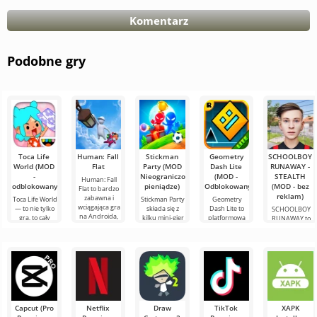
Komentarz
Podobne gry
Toca Life
Human: Fall
Stickman
Geometry
SCHOOLBOY
World (MOD
Flat
Party (MOD
Dash Lite
RUNAWAY -
-
Nieograniczone
(MOD -
STEALTH
Human: Fall
odblokowany)
pieniądze)
Odblokowany)
(MOD - bez
Flat to bardzo
reklam)
zabawna i
Toca Life World
Stickman Party
Geometry
wciągająca gra
— to nie tylko
składa się z
Dash Lite to
SCHOOLBOY
na Androida,
gra, to cały
kilku mini-gier
platformowa
RUNAWAY to
której istota
kieszonkowy
na Androida,
gra 2D na
ekscytująca gra
opiera się na
wszechświat,
gdzie fabuły są
Androida.
na Androida, w
który żyje
bardzo proste,
Tutaj musisz
której wcielasz
według twoich
ale
sterować
się w rolę
bohaterem
odważnego
ucznia,
Capcut (Pro
Netflix
Draw
TikTok
XAPK