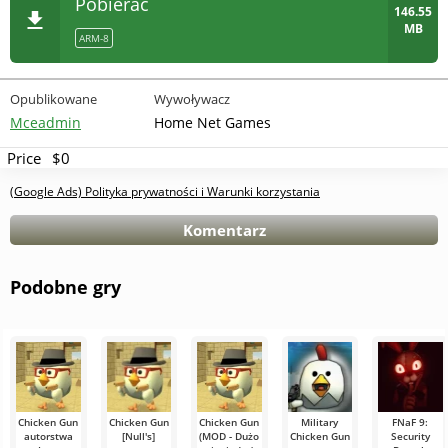
Pobierać
146.55
MB
ARM-8
Opublikowane
Wywoływacz
Mceadmin
Home Net Games
Price
$0
(Google Ads) Polityka prywatności i Warunki korzystania
Komentarz
Podobne gry
Chicken Gun
Chicken Gun
Chicken Gun
Military
FNaF 9:
autorstwa
[Null's]
(MOD - Dużo
Chicken Gun
Security