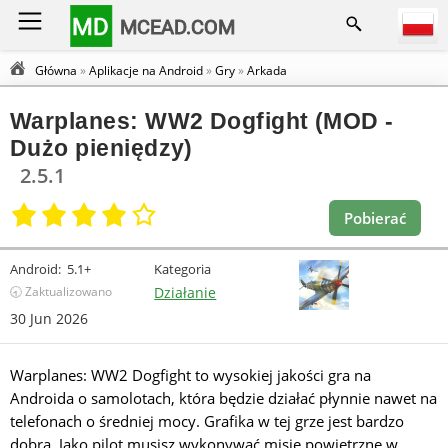
MD
MCEAD.COM
Główna
»
Aplikacje na Android
»
Gry
»
Arkada
Warplanes: WW2 Dogfight (MOD -
Dużo pieniędzy)
2.5.1
Pobierać
Android:
5.1+
Kategoria
🕣 Zaktualizowano
Działanie
30 Jun 2026
Warplanes: WW2 Dogfight to wysokiej jakości gra na
Androida o samolotach, która będzie działać płynnie nawet na
telefonach o średniej mocy. Grafika w tej grze jest bardzo
dobra. Jako pilot musisz wykonywać misje powietrzne w