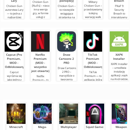
Lary
pieniędzy)
Breach
Chicken Gun
Military
[Null's] – nieco
Chicken Gun –
Chicken Gun
Chicken Gun –
FNaF 9:
inna wersja
przedstawiamy
autorstwa Lary
to niezwykle
Security
gry, w formie
kolejną
— to jedna z
wciągająca
Breach to
usługi z
wariację walk
najbardziej
strzelanka na
interaktywny
nowymi
kogutów od
udanych wersji
Androida,
horror, który
wygodnymi
Kurycza. Ten
tej gry na
która zdobyła
wyciąga
funkcjami.
świeży
Androida,
popularność
użytkownika ze
Tutaj
wydanie
oferująca
na całym
strefy
komfortu. Jest
Capcut (Pro
Netflix
Draw
TikTok
XAPK
Premium,
Premium
Cartoons 2
Premium
Installer
MOD -
(MOD -
PRO
(MOD -
XAPK Installer
Odblokowany)
wszystko
Odblokowany)
– umożliwia
Draw Cartoons
jest otwarte)
instalację
2 PRO –
Capcut
TikTok
aplikacji .xapk
marzyliście o
wyróżnia się
Premium — to
Netflix
na Androidzie.
tworzeniu
jako jedno z
aplikacja, która
Premium – to
Bardzo proste i
animacji, ale
najbardziej
pozwala łączyć
jeden z
przejrzyste
wydaje się to
polecanych
się online z
najpopularniejszych
zbyt
narzędzi do
innymi
serwisów do
skomplikowane,
edycji wideo,
użytkownikami
oglądania
a
zapewniając
lub znaleźć
filmów, seriali i
programów
Minecraft
Mega-
Multiplayer
Squid Game:
Weapon