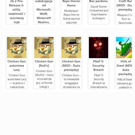
26.2 Pre-
subskrypcja
Repo Horror
Bez pardonu
Craft Run
Release 5:
od
Game
(MOD - Dużo
Squid Game:
szlify,
Microsoft:
pieniędzy)
Unleashed jest
Multiplayer
stabilność i
WoW,
inspirowane
Repo Horror
Weapon Craft
uczciwszy
Minecraft
kultowym
Game wynosi
Run to
tryb
Realms,
gatunek
fascynująca
Hardcore
Fallout 1st i
gra z gatunku
ESO Plus
Mojang
mogą trafić
udostępnił
do Game
piątą wersję
Pass
przedpremierową
Ultimate
Wyobraź sobie,
że wszystkie
twoje ulubione
Chicken Gun
Chicken Gun
Chicken Gun
FNaF 9:
Hills of
usługi
autorstwa
[Null's]
(MOD - Dużo
Security
Steel (MOD -
Lary
pieniędzy)
Breach
dużo
Chicken Gun
pieniędzy)
[Null's] – nieco
Chicken Gun
Chicken Gun –
FNaF 9:
inna wersja
autorstwa Lary
to niezwykle
Security
Hills of Steel to
gry, w formie
— to jedna z
wciągająca
Breach to
zabawna gra 
usługi z
najbardziej
strzelanka na
interaktywny
czołgach na
nowymi
udanych wersji
Androida,
horror, który
Androida,
wygodnymi
tej gry na
która zdobyła
wyciąga
wykonana w
funkcjami.
Androida,
popularność
użytkownika ze
kolorowym,
Tutaj
oferująca
na całym
strefy
kreskówkowy
komfortu. Jest
stylu. Na