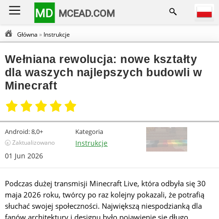
MD
MCEAD.COM
Główna
»
Instrukcje
Wełniana rewolucja: nowe kształty
dla waszych najlepszych budowli w
Minecraft
Android:
8,0+
Kategoria
🕣 Zaktualizowano
Instrukcje
01 Jun 2026
Podczas dużej transmisji Minecraft Live, która odbyła się 30
maja 2026 roku, twórcy po raz kolejny pokazali, że potrafią
słuchać swojej społeczności. Największą niespodzianką dla
fanów architektury i designu było pojawienie się długo