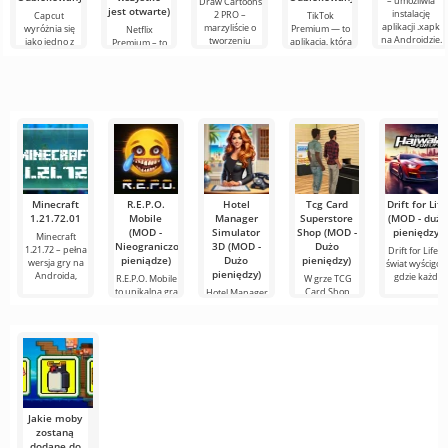
– umożliwia
Draw Cartoons
biały
jest otwarte)
instalację
2 PRO –
Capcut
TikTok
aplikacji .xapk
marzyliście o
wyróżnia się
Premium — to
Netflix
na Androidzie.
tworzeniu
jako jedno z
aplikacja, która
Premium – to
Bardzo proste i
animacji, ale
najbardziej
pozwala łączyć
jeden z
przejrzyste
wydaje się to
polecanych
się online z
najpopularniejszych
zbyt
narzędzi do
innymi
serwisów do
skomplikowane,
edycji wideo,
użytkownikami
oglądania
a
zapewniając
lub znaleźć
filmów, seriali i
programów
Minecraft
R.E.P.O.
Hotel
Tcg Card
Drift for Life
1.21.72.01
Mobile
Manager
Superstore
(MOD - dużo
(MOD -
Simulator
Shop (MOD -
pieniędzy)
Minecraft
Nieograniczone
3D (MOD -
Dużo
1.21.72 – pełna
Drift for Life t
pieniądze)
Dużo
pieniędzy)
wersja gry na
świat wyścigów
pieniędzy)
Androida,
gdzie każdy
R.E.P.O. Mobile
W grze TCG
to unikalna gra
Card Shop
Hotel Manager
mobilna, która
Simulator
Simulator 3D to
możesz zostać
gra
symulacyjna,
Jakie moby
zostaną
dodane do