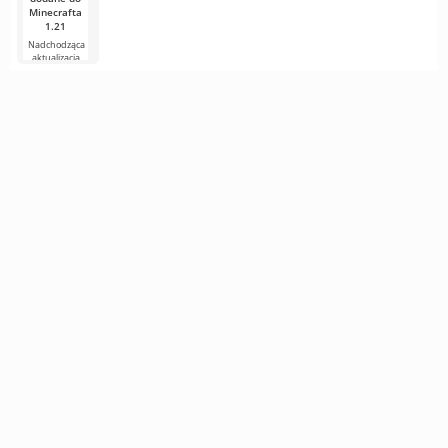
Minecrafta
1.21
Nadchodząca
aktualizacja
Minecrafta 1.21
wciąż jest pełna
plotek i
nowych
informacji od