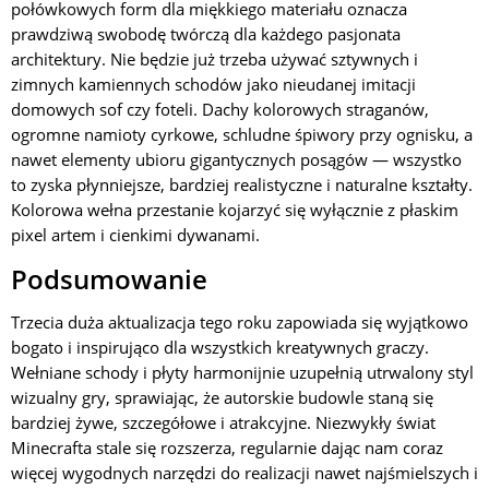
połówkowych form dla miękkiego materiału oznacza
prawdziwą swobodę twórczą dla każdego pasjonata
architektury. Nie będzie już trzeba używać sztywnych i
zimnych kamiennych schodów jako nieudanej imitacji
domowych sof czy foteli. Dachy kolorowych straganów,
ogromne namioty cyrkowe, schludne śpiwory przy ognisku, a
nawet elementy ubioru gigantycznych posągów — wszystko
to zyska płynniejsze, bardziej realistyczne i naturalne kształty.
Kolorowa wełna przestanie kojarzyć się wyłącznie z płaskim
pixel artem i cienkimi dywanami.
Podsumowanie
Trzecia duża aktualizacja tego roku zapowiada się wyjątkowo
bogato i inspirująco dla wszystkich kreatywnych graczy.
Wełniane schody i płyty harmonijnie uzupełnią utrwalony styl
wizualny gry, sprawiając, że autorskie budowle staną się
bardziej żywe, szczegółowe i atrakcyjne. Niezwykły świat
Minecrafta stale się rozszerza, regularnie dając nam coraz
więcej wygodnych narzędzi do realizacji nawet najśmielszych i