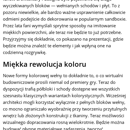
wyczekiwanych bloków — wełnianych schodów i płyt. To z
pozoru niewielkie, ale bardzo ważne usprawnienie całkowicie
odmieni podejście do dekorowania w popularnym sandboxie.
Przez lata fani wymyślali sprytne sposoby na imitowanie
miękkich powierzchni, ale teraz nie będzie to już potrzebne.
Przyjrzyjmy się dokładnie, co pokazano na prezentacji, gdzie
będzie można znaleźć te elementy i jak wpłyną one na
codzienną rozgrywkę.
Miękka rewolucja koloru
Nowe formy kolorowej wełny to dokładnie to, o co wirtualni
budowniczowie prosili niemal od premiery gry. Teraz do
dyspozycji trafią półbloki i schody dostępne we wszystkich
szesnastu klasycznych wariantach kolorystycznych. Wcześniej
architekci mogli korzystać wyłącznie z pełnych bloków wełny,
co mocno ograniczało wyobraźnię przy tworzeniu przytulnych
wnętrz lub złożonych konstrukcji z tkaniny. Teraz możliwości
wizualnego dopracowania rosną wielokrotnie. Będzie można
budować płynne materiałowe zadaszenia, tworzyć