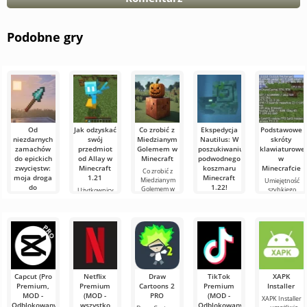
Podobne gry
Od
Jak odzyskać
Co zrobić z
Ekspedycja
Podstawowe
niezdarnych
swój
Miedzianym
Nautilus: W
skróty
zamachów
przedmiot
Golemem w
poszukiwaniu
klawiaturowe
do epickich
od Allay w
Minecraft
podwodnego
w
zwycięstw:
Minecraft
koszmaru
Minecrafcie
Co zrobić z
moja droga
1.21
Minecraft
Miedzianym
Umiejętność
do
1.22!
Golemem w
szybkiego
Użytkownicy
mistrzostwa
Minecraft W
orientowania
wiedzą, że mob
Witajcie,
w walce
świecie
się i
Allay w
poszukiwacze
włócznią w
Minecraft
efektywnego
Minecraft 1.21
przygód!
zawsze coś się
Minecraft
zarządzania to
pomaga
Szczerze
dzieje: nowe
bardzo ważna
zbierać
mówiąc, wciąż
Witajcie,
bloki,
cecha w grze.
przedmioty i że
trzęsę się z
eksperymentatorzy
trzeba się z nim
emocji, pisząc
świata
te słowa. Dziś
sześcianów!
Dziś
Capcut (Pro
Netflix
Draw
TikTok
XAPK
postanowiłem
Premium,
Premium
Cartoons 2
Premium
Installer
założyć mój
MOD -
(MOD -
PRO
(MOD -
XAPK Installer
wyimaginowany
Odblokowany)
wszystko
Odblokowany)