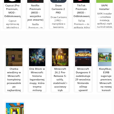
te słowa. Dziś
sześcianów!
Dziś
Capcut (Pro
Netflix
Draw
TikTok
XAPK
postanowiłem
Premium,
Premium
Cartoons 2
Premium
Installer
założyć mój
MOD -
(MOD -
PRO
(MOD -
XAPK Installer
wyimaginowany
Odblokowany)
wszystko
Odblokowany)
– umożliwia
Draw Cartoons
biały
jest otwarte)
instalację
2 PRO –
Capcut
TikTok
aplikacji .xapk
marzyliście o
wyróżnia się
Premium — to
Netflix
na Androidzie.
tworzeniu
jako jedno z
aplikacja, która
Premium – to
Bardzo proste i
animacji, ale
najbardziej
pozwala łączyć
jeden z
przejrzyste
wydaje się to
polecanych
się online z
najpopularniejszych
zbyt
narzędzi do
innymi
serwisów do
skomplikowane,
edycji wideo,
użytkownikami
oglądania
a
zapewniając
lub znaleźć
filmów, seriali i
programów
Chatka
One Block w
Minecraft
Minecraft
Klasyfikacja
wiedźmy w
Minecraft:
26.2 Pre-
Dungeons II
ESRB
Minecraft:
historia
Release 5:
zadebiutuje
sugeruje
kompletny
legendarnej
szlify,
29 września:
premierę
przewodnik
mapy, która
stabilność i
Nintendo
Minecrafta
po
trzyma
uczciwszy
eShop
na nowej
najbardziej
miliony
tryb
ujawnił
konsoli
tajemniczej
graczy na
Hardcore
wszystko za
Nintendo
strukturze
jednym
wcześnie
Mojang
Branża gier
bagien
bloku
udostępnił
nieustannie
Podczas gdy
piątą wersję
żyje plotkami,
Mojang
Wędrując po
Wyobraź sobie
przedpremierową
ale
szykował się do
mglistych
świat, w którym
oficjalnej
bagnach
masz tylko