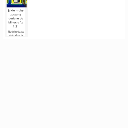
Minecrafta,
jeden
pewnie
Jakie moby
zostaną
dodane do
Minecrafta
1.21
Nadchodząca
aktualizacja
Minecrafta 1.21
wciąż jest pełna
plotek i
nowych
informacji od