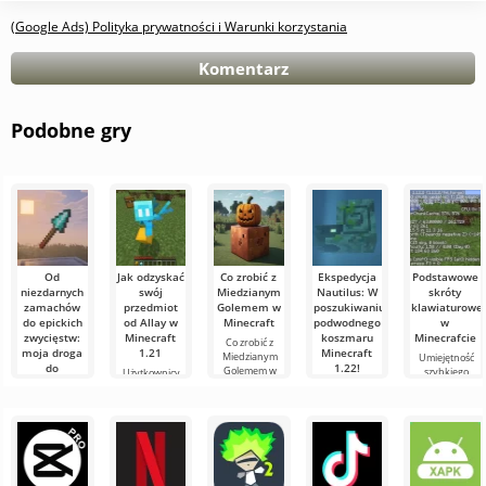
(Google Ads) Polityka prywatności i Warunki korzystania
Komentarz
Podobne gry
Od
Jak odzyskać
Co zrobić z
Ekspedycja
Podstawowe
niezdarnych
swój
Miedzianym
Nautilus: W
skróty
zamachów
przedmiot
Golemem w
poszukiwaniu
klawiaturowe
do epickich
od Allay w
Minecraft
podwodnego
w
zwycięstw:
Minecraft
koszmaru
Minecrafcie
Co zrobić z
moja droga
1.21
Minecraft
Miedzianym
Umiejętność
do
1.22!
Golemem w
szybkiego
Użytkownicy
mistrzostwa
Minecraft W
orientowania
wiedzą, że mob
Witajcie,
w walce
świecie
się i
Allay w
poszukiwacze
włócznią w
Minecraft
efektywnego
Minecraft 1.21
przygód!
zawsze coś się
Minecraft
zarządzania to
pomaga
Szczerze
dzieje: nowe
bardzo ważna
zbierać
mówiąc, wciąż
Witajcie,
bloki,
cecha w grze.
przedmioty i że
trzęsę się z
eksperymentatorzy
trzeba się z nim
emocji, pisząc
świata