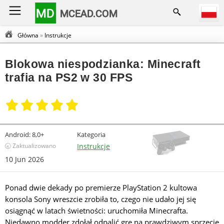
MD
MCEAD.COM
Główna
»
Instrukcje
Blokowa niespodzianka: Minecraft
trafia na PS2 w 30 FPS
Android:
8,0+
Kategoria
🕣 Zaktualizowano
Instrukcje
10 Jun 2026
Ponad dwie dekady po premierze PlayStation 2 kultowa
konsola Sony wreszcie zrobiła to, czego nie udało jej się
osiągnąć w latach świetności: uruchomiła Minecrafta.
Niedawno modder zdołał odpalić grę na prawdziwym sprzęcie