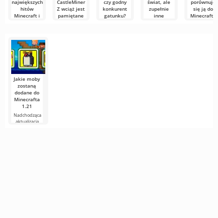
największych
CastleMiner
czy godny
świat, ale
porównuje
hitów
Z wciąż jest
konkurent
zupełnie
się ją do
Minecraft i
pamiętane
gatunku?
inne
Minecrafta
Minecraft
wyzwanie
W świecie gier
Gry sandbox
Na tle
Dungeons
indie z
od dawna
klasycznych
Colony
początku lat
zajmują
sandboxów
Survival to
Słynne
2010. nie
szczególne
coraz częściej
nietypowy
sześcienne
miejsce w
sandbox z
uniwersum
elementami
dawno
wykroczyło
poza
Jakie moby
zostaną
dodane do
Minecrafta
1.21
Nadchodząca
aktualizacja
Minecrafta 1.21
wciąż jest pełna
plotek i
nowych
informacji od