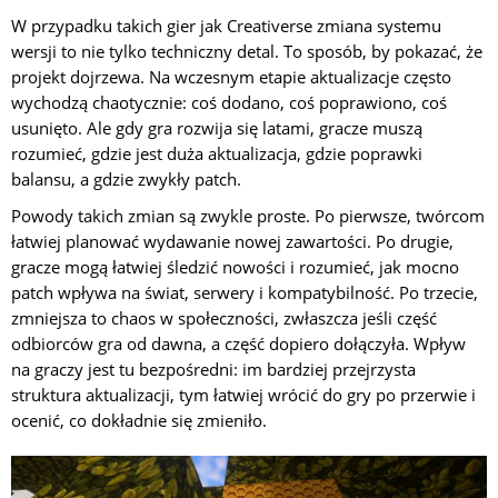
W przypadku takich gier jak Creativerse zmiana systemu
wersji to nie tylko techniczny detal. To sposób, by pokazać, że
projekt dojrzewa. Na wczesnym etapie aktualizacje często
wychodzą chaotycznie: coś dodano, coś poprawiono, coś
usunięto. Ale gdy gra rozwija się latami, gracze muszą
rozumieć, gdzie jest duża aktualizacja, gdzie poprawki
balansu, a gdzie zwykły patch.
Powody takich zmian są zwykle proste. Po pierwsze, twórcom
łatwiej planować wydawanie nowej zawartości. Po drugie,
gracze mogą łatwiej śledzić nowości i rozumieć, jak mocno
patch wpływa na świat, serwery i kompatybilność. Po trzecie,
zmniejsza to chaos w społeczności, zwłaszcza jeśli część
odbiorców gra od dawna, a część dopiero dołączyła. Wpływ
na graczy jest tu bezpośredni: im bardziej przejrzysta
struktura aktualizacji, tym łatwiej wrócić do gry po przerwie i
ocenić, co dokładnie się zmieniło.