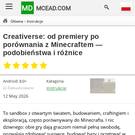
MD
MCEAD.COM
Główna
»
Instrukcje
Creativerse: od premiery po
porównania z Minecraftem —
podobieństwa i różnice
Android:
8,0+
Kategoria
🕣 Zaktualizowano
Instrukcje
12 May 2026
To sandbox z otwartym światem, budowaniem, craftingiem i
eksploracją, często porównywany do Minecrafta. I nic
dziwnego: obie gry dają graczom niemal pełną swobodę,
pozwalają zdobywać surowce, budować bazy i przetrwać w