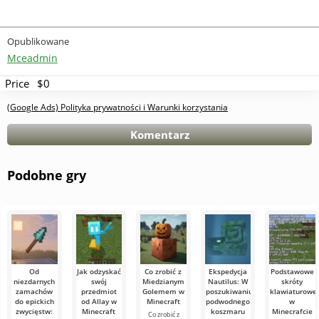
Opublikowane
Mceadmin
Price
$0
(Google Ads) Polityka prywatności i Warunki korzystania
Komentarz
Podobne gry
Od
Jak odzyskać
Co zrobić z
Ekspedycja
Podstawowe
niezdarnych
swój
Miedzianym
Nautilus: W
skróty
zamachów
przedmiot
Golemem w
poszukiwaniu
klawiaturowe
do epickich
od Allay w
Minecraft
podwodnego
w
zwycięstw:
Minecraft
koszmaru
Minecrafcie
Co zrobić z