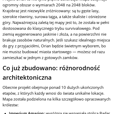
ogromny obszar o wymiarach 2048 na 2048 bloków.
Krajobraz jest niezwykle zróżnicowany: są tu gęste lasy,
szerokie równiny, surowa tajga, a także skaliste i ośnieżone
góry. Najważniejszą zaletą tej mapy jest to, że została w pełni
dostosowana do klasycznego trybu survivalowego. Pod
ziemią wygenerowano jaskinie i złoża, a na powierzchni nie
brakuje zasobów naturalnych. Jeśli szukasz idealnego miejsca
do gry z przyjaciółmi, Orian będzie świetnym wyborem, bo
nie musisz budować miasta startowego — możesz od razu
zamieszkać w jednym z gotowych zamków.
Co już zbudowano: różnorodność
architektoniczna
Obecnie projekt obejmuje ponad 10 dużych ukończonych
etapów, z których każdy wnosi do świata unikalne lokacje.
Mapa została podzielona na kilka szczegółowo opracowanych
królestw:
Imperium Amarion:
wyróżnia się wspaniałą stolicą Badar