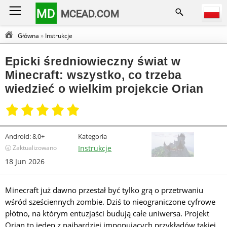
MD
MCEAD.COM
Główna
»
Instrukcje
Epicki średniowieczny świat w
Minecraft: wszystko, co trzeba
wiedzieć o wielkim projekcie Orian
Android:
8,0+
Kategoria
🕣 Zaktualizowano
Instrukcje
18 Jun 2026
Minecraft już dawno przestał być tylko grą o przetrwaniu
wśród sześciennych zombie. Dziś to nieograniczone cyfrowe
płótno, na którym entuzjaści budują całe uniwersa. Projekt
Orian to jeden z najbardziej imponujących przykładów takiej