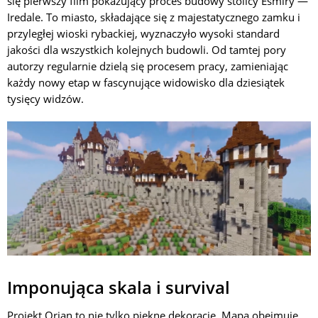
się pierwszy film pokazujący proces budowy stolicy Esmiry —
Iredale. To miasto, składające się z majestatycznego zamku i
przyległej wioski rybackiej, wyznaczyło wysoki standard
jakości dla wszystkich kolejnych budowli. Od tamtej pory
autorzy regularnie dzielą się procesem pracy, zamieniając
każdy nowy etap w fascynujące widowisko dla dziesiątek
tysięcy widzów.
Imponująca skala i survival
Projekt Orian to nie tylko piękne dekoracje. Mapa obejmuje