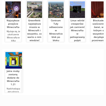
programów
Najszybsze
Greenfield:
Centrum
Linux wśród
Blockade:
przejście
największe
Tuły
creeperów:
sześcienny
Minecrafta
miasto w
odtworzono
jak zamienić
świat, w
Minecraft i
w
Minecrafta
którym o
Wydaje się, że
wszystko, co
Minecrafcie
w
wszystkim
ukończenie
warto o nim
blok po
pełnoprawny
decyduje
Minecrafta w
wiedzieć
bloku
pulpit
przetrwanie
kilka
Wyobraź sobie
Zespół
Społeczność
Wśród gier
wirtualną
budowniczych
graczy
sandbox są
metropolię, w
w Minecrafcie
regularnie
projekty, któr
której
przeniósł
zaskakuje
nie tylko
Jakie moby
zostaną
dodane do
Minecrafta
1.21
Nadchodząca
aktualizacja
Minecrafta 1.21
wciąż jest pełna
plotek i
nowych