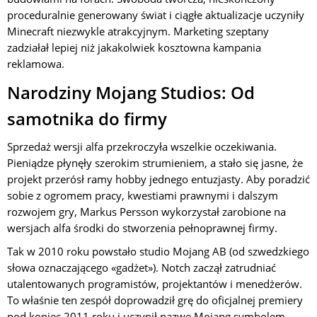
proceduralnie generowany świat i ciągłe aktualizacje uczyniły
Minecraft niezwykle atrakcyjnym. Marketing szeptany
zadziałał lepiej niż jakakolwiek kosztowna kampania
reklamowa.
Narodziny Mojang Studios: Od
samotnika do firmy
Sprzedaż wersji alfa przekroczyła wszelkie oczekiwania.
Pieniądze płynęły szerokim strumieniem, a stało się jasne, że
projekt przerósł ramy hobby jednego entuzjasty. Aby poradzić
sobie z ogromem pracy, kwestiami prawnymi i dalszym
rozwojem gry, Markus Persson wykorzystał zarobione na
wersjach alfa środki do stworzenia pełnoprawnej firmy.
Tak w 2010 roku powstało studio Mojang AB (od szwedzkiego
słowa oznaczającego «gadżet»). Notch zaczął zatrudniać
utalentowanych programistów, projektantów i menedżerów.
To właśnie ten zespół doprowadził grę do oficjalnej premiery
pod koniec 2011 roku i uczynił nazwę Mojang symbolem