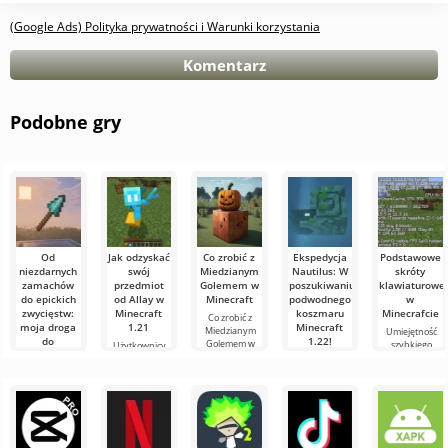
(Google Ads) Polityka prywatności i Warunki korzystania
Komentarz
Podobne gry
Od
Jak odzyskać
Co zrobić z
Ekspedycja
Podstawowe
niezdarnych
swój
Miedzianym
Nautilus: W
skróty
zamachów
przedmiot
Golemem w
poszukiwaniu
klawiaturowe
do epickich
od Allay w
Minecraft
podwodnego
w
zwycięstw:
Minecraft
koszmaru
Minecrafcie
Co zrobić z
moja droga
1.21
Minecraft
Miedzianym
Umiejętność
do
1.22!
Golemem w
szybkiego
Użytkownicy
mistrzostwa
Minecraft W
orientowania
wiedzą, że mob
Witajcie,
w walce
świecie
się i
Allay w
poszukiwacze
włócznią w
Minecraft
efektywnego
Minecraft 1.21
przygód!
zawsze coś się
Minecraft
zarządzania to
pomaga
Szczerze
dzieje: nowe
bardzo ważna
zbierać
mówiąc, wciąż
Witajcie,
bloki,
cecha w grze.
przedmioty i że
trzęsę się z
eksperymentatorzy
trzeba się z nim
emocji, pisząc
świata