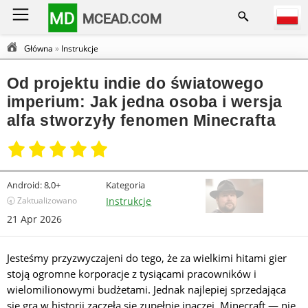
MD
MCEAD.COM
Główna
»
Instrukcje
Od projektu indie do światowego
imperium: Jak jedna osoba i wersja
alfa stworzyły fenomen Minecrafta
Android:
8,0+
Kategoria
🕣 Zaktualizowano
Instrukcje
21 Apr 2026
Jesteśmy przyzwyczajeni do tego, że za wielkimi hitami gier
stoją ogromne korporacje z tysiącami pracowników i
wielomilionowymi budżetami. Jednak najlepiej sprzedająca
się gra w historii zaczęła się zupełnie inaczej. Minecraft — nie