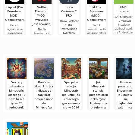
te słowa. Dziś
sześcianów!
Dziś
Capcut (Pro
Netflix
Draw
TikTok
XAPK
postanowiłem
Premium,
Premium
Cartoons 2
Premium
Installer
założyć mój
MOD -
(MOD -
PRO
(MOD -
XAPK Installer
wyimaginowany
Odblokowany)
wszystko
Odblokowany)
– umożliwia
Draw Cartoons
biały
jest otwarte)
instalację
2 PRO –
Capcut
TikTok
aplikacji .xapk
marzyliście o
wyróżnia się
Premium — to
Netflix
na Androidzie.
tworzeniu
jako jedno z
aplikacja, która
Premium – to
Bardzo proste i
animacji, ale
najbardziej
pozwala łączyć
jeden z
przejrzyste
wydaje się to
polecanych
się online z
najpopularniejszych
zbyt
narzędzi do
innymi
serwisów do
skomplikowane,
edycji wideo,
użytkownikami
oglądania
a
zapewniając
lub znaleźć
filmów, seriali i
programów
Sekrety
Dania w
Specjalna
Jak
Historia
zdrowia w
skali 1:1: Jak
edycja
Minecraft
powstania
Minecraft:
i dlaczego
Minecraft
stał się
Endermana:
Dlaczego 10
cały kraj
dla Chin: Jak
przedmiotem
Jak pojawił
serc to nie
przeniesiono
i dlaczego
szkolnym:
się
tylko 20
do
gra zmieniła
Historyczny
najbardziej
jednostek
Minecrafta
się w 2016
przełom w
tajemniczy
roku
2013 roku w
mob w
Każdy gracz w
Minecraft już
Sztokholmie
Minecraft
Minecraft zna
dawno przestał
Czy
złotą zasadę
być jedynie grą
kiedykolwiek
W 2013 roku
Minecraft jest
o
zastanawialiście
szwedzka
pełen
się, jak
szkoła imienia
niesamowityc
Viktora
stworzeń, ale