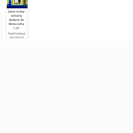
Jakie moby
zostaną
dodane do
Minecrafta
1.21
Nadchodząca
aktualizacja
Minecrafta 1.21
wciąż jest pełna
plotek i
nowych
informacji od