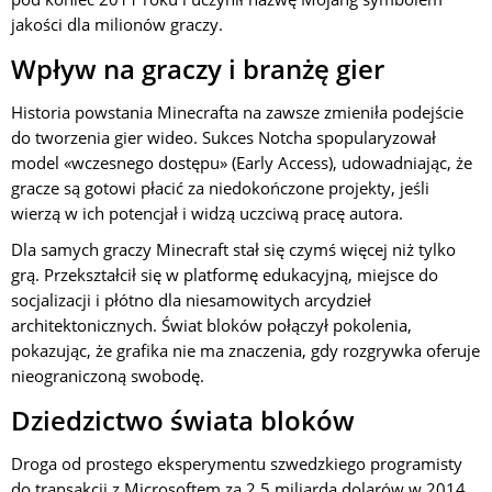
jakości dla milionów graczy.
Wpływ na graczy i branżę gier
Historia powstania Minecrafta na zawsze zmieniła podejście
do tworzenia gier wideo. Sukces Notcha spopularyzował
model «wczesnego dostępu» (Early Access), udowadniając, że
gracze są gotowi płacić za niedokończone projekty, jeśli
wierzą w ich potencjał i widzą uczciwą pracę autora.
Dla samych graczy Minecraft stał się czymś więcej niż tylko
grą. Przekształcił się w platformę edukacyjną, miejsce do
socjalizacji i płótno dla niesamowitych arcydzieł
architektonicznych. Świat bloków połączył pokolenia,
pokazując, że grafika nie ma znaczenia, gdy rozgrywka oferuje
nieograniczoną swobodę.
Dziedzictwo świata bloków
Droga od prostego eksperymentu szwedzkiego programisty
do transakcji z Microsoftem za 2,5 miliarda dolarów w 2014