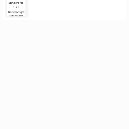
Minecrafta
1.21
Nadchodząca
aktualizacja
Minecrafta 1.21
wciąż jest pełna
plotek i
nowych
informacji od