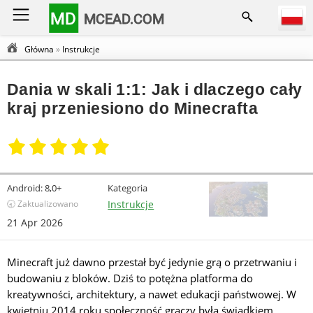
MD
MCEAD.COM
Główna
»
Instrukcje
Dania w skali 1:1: Jak i dlaczego cały
kraj przeniesiono do Minecrafta
Android:
8,0+
Kategoria
🕣 Zaktualizowano
Instrukcje
21 Apr 2026
Minecraft już dawno przestał być jedynie grą o przetrwaniu i
budowaniu z bloków. Dziś to potężna platforma do
kreatywności, architektury, a nawet edukacji państwowej. W
kwietniu 2014 roku społeczność graczy była świadkiem