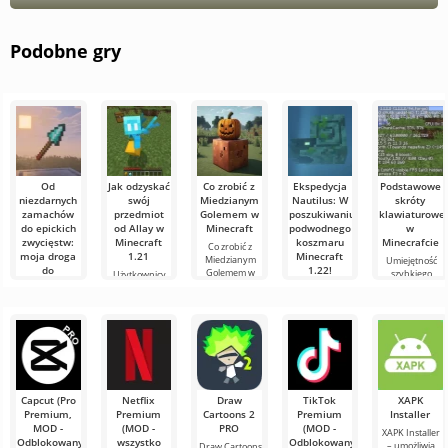
Podobne gry
Od
Jak odzyskać
Co zrobić z
Ekspedycja
Podstawowe
niezdarnych
swój
Miedzianym
Nautilus: W
skróty
zamachów
przedmiot
Golemem w
poszukiwaniu
klawiaturowe
do epickich
od Allay w
Minecraft
podwodnego
w
zwycięstw:
Minecraft
koszmaru
Minecrafcie
Co zrobić z
moja droga
1.21
Minecraft
Miedzianym
Umiejętność
do
1.22!
Golemem w
szybkiego
Użytkownicy
mistrzostwa
Minecraft W
orientowania
wiedzą, że mob
Witajcie,
w walce
świecie
się i
Allay w
poszukiwacze
włócznią w
Minecraft
efektywnego
Minecraft 1.21
przygód!
zawsze coś się
Minecraft
zarządzania to
pomaga
Szczerze
dzieje: nowe
bardzo ważna
zbierać
mówiąc, wciąż
Witajcie,
bloki,
cecha w grze.
przedmioty i że
trzęsę się z
eksperymentatorzy
trzeba się z nim
emocji, pisząc
świata
te słowa. Dziś
sześcianów!
Dziś
Capcut (Pro
Netflix
Draw
TikTok
XAPK
postanowiłem
Premium,
Premium
Cartoons 2
Premium
Installer
założyć mój
MOD -
(MOD -
PRO
(MOD -
XAPK Installer
wyimaginowany
Odblokowany)
wszystko
Odblokowany)
– umożliwia
Draw Cartoons