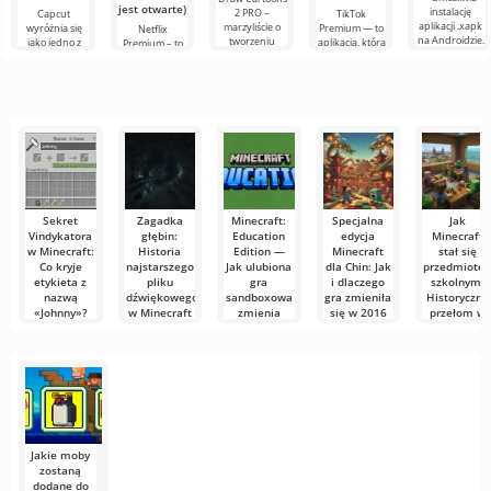
biały
jest otwarte)
instalację
2 PRO –
Capcut
TikTok
aplikacji .xapk
marzyliście o
wyróżnia się
Premium — to
Netflix
na Androidzie.
tworzeniu
jako jedno z
aplikacja, która
Premium – to
Bardzo proste i
animacji, ale
najbardziej
pozwala łączyć
jeden z
przejrzyste
wydaje się to
polecanych
się online z
najpopularniejszych
zbyt
narzędzi do
innymi
serwisów do
skomplikowane,
edycji wideo,
użytkownikami
oglądania
a
zapewniając
lub znaleźć
filmów, seriali i
programów
Sekret
Zagadka
Minecraft:
Specjalna
Jak
Vindykatora
głębin:
Education
edycja
Minecraft
w Minecraft:
Historia
Edition —
Minecraft
stał się
Co kryje
najstarszego
Jak ulubiona
dla Chin: Jak
przedmiote
etykieta z
pliku
gra
i dlaczego
szkolnym:
nazwą
dźwiękowego
sandboxowa
gra zmieniła
Historyczny
«Johnny»?
w Minecraft
zmienia
się w 2016
przełom w
—
szkolną
roku
2013 roku w
Minecraft
ambient/cave.ogg
edukację
Sztokholmie
słynie ze
Czy
swoich
kiedykolwiek
Minecraft
Wszyscy znamy
W 2013 roku
ukrytych
zastanawialiście
przyciąga
i kochamy
szwedzka
mechanik,
się, jak
miliony ludzi
Minecraft za
szkoła imienia
swoją wizualną
nieskończone
Viktora
Jakie moby
zostaną
dodane do