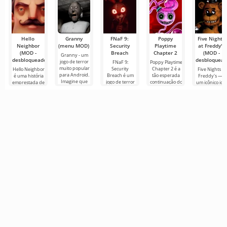
Hello
Granny
FNaF 9:
Poppy
Five Nights
Neighbor
(menu MOD)
Security
Playtime
at Freddy's
(MOD -
Breach
Chapter 2
(MOD -
Granny - um
desbloqueado)
desbloquead
jogo de terror
FNaF 9:
Poppy Playtime
muito popular
Security
Chapter 2 é a
Hello Neighbor
Five Nights at
para Android.
Breach é um
tão esperada
é uma história
Freddy's — é
Imagine que
jogo de terror
continuação do
emprestada de
um icônico jog
você acorda
interativo que
filme de terror,
“How to Get
de terror par
em um quarto
tira o usuário
em que nós, na
Your
Android
escuro
de sua zona de
pessoa do
Neighbour”,
desenvolvido
conforto
mas em
por Scott
gráficos 3D,
Cawthon,
para