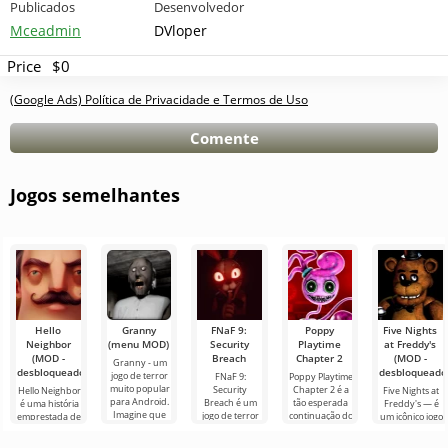
Publicados
Desenvolvedor
Mceadmin
DVloper
Price
$0
(Google Ads) Política de Privacidade e Termos de Uso
Comente
Jogos semelhantes
Hello
Granny
FNaF 9:
Poppy
Five Nights
Neighbor
(menu MOD)
Security
Playtime
at Freddy's
(MOD -
Breach
Chapter 2
(MOD -
Granny - um
desbloqueado)
desbloqueado
jogo de terror
FNaF 9:
Poppy Playtime
muito popular
Security
Chapter 2 é a
Hello Neighbor
Five Nights at
para Android.
Breach é um
tão esperada
é uma história
Freddy's — é
Imagine que
jogo de terror
continuação do
emprestada de
um icônico jogo
você acorda
interativo que
filme de terror,
“How to Get
de terror para
em um quarto
tira o usuário
em que nós, na
Your
Android