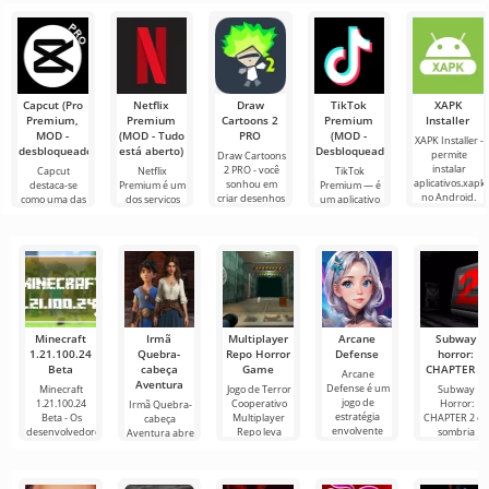
escuro
de sua zona de
pessoa do
Neighbour”,
desenvolvido
conforto
mas em
por Scott
gráficos 3D,
Cawthon,
para
Capcut (Pro
Netflix
Draw
TikTok
XAPK
Premium,
Premium
Cartoons 2
Premium
Installer
MOD -
(MOD - Tudo
PRO
(MOD -
XAPK Installer -
desbloqueado)
está aberto)
Desbloqueado)
permite
Draw Cartoons
instalar
2 PRO - você
Capcut
Netflix
TikTok
aplicativos.xapk
sonhou em
destaca-se
Premium é um
Premium — é
no Android.
criar desenhos
como uma das
dos serviços
um aplicativo
Um menu
animados, mas
ferramentas
mais populares
que permite
muito simples e
tudo parece
mais
para assistir
conectar-se
direto
muito difícil e
recomendadas
filmes, séries e
online com
até
para edição de
programas de
outros
vídeo,
TV em
usuários ou
garantindo um
encontrar
Minecraft
Irmã
Multiplayer
Arcane
Subway
1.21.100.24
Quebra-
Repo Horror
Defense
horror:
Beta
cabeça
Game
CHAPTER 2
Arcane
Aventura
Defense é um
Minecraft
Jogo de Terror
Subway
jogo de
1.21.100.24
Cooperativo
Horror:
Irmã Quebra-
estratégia
Beta - Os
Multiplayer
CHAPTER 2 é 
cabeça
envolvente
desenvolvedores
Repo leva
sombria
Aventura abre
continuação
as portas para