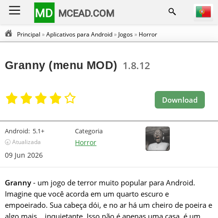
MD
MCEAD.COM
Principal
»
Aplicativos para Android
»
Jogos
»
Horror
Granny (menu MOD)
1.8.12
Download
Android:
5.1+
Categoria
🕣 Atualizada
Horror
09 Jun 2026
Granny
- um jogo de terror muito popular para Android.
Imagine que você acorda em um quarto escuro e
empoeirado. Sua cabeça dói, e no ar há um cheiro de poeira e
algo mais... inquietante. Isso não é apenas uma casa, é um