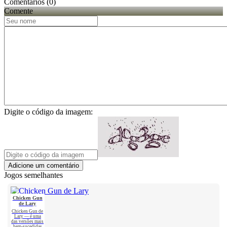
Comentários (0)
Comente
Digite o código da imagem:
Adicione um comentário
Jogos semelhantes
Chicken Gun
de Lary
Chicken Gun de
Lary — é uma
das versões mais
bem-sucedidas