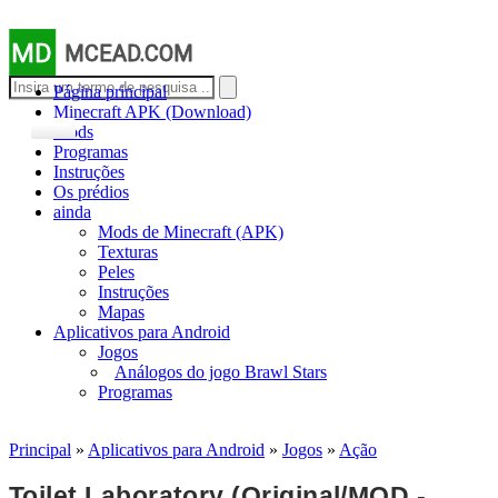
MD
MCEAD.COM
Página principal
Minecraft APK (Download)
Mods
Programas
Instruções
Os prédios
ainda
Mods de Minecraft (APK)
Texturas
Peles
Instruções
Mapas
Aplicativos para Android
Jogos
Análogos do jogo Brawl Stars
Programas
Principal
»
Aplicativos para Android
»
Jogos
»
Ação
Toilet Laboratory (Original/MOD -