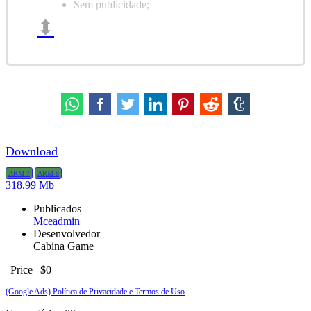
Sem publicidade;
⬍
Códigos promocionais de Chips
(usados na loja):
SUPER,
MAGA, DIPPER, Toilet2024, WinterToilet
.
Download
ARM-7
ARM-8
318.99 Mb
Publicados
Mceadmin
Desenvolvedor
Cabina Game
Price
$0
(Google Ads) Política de Privacidade e Termos de Uso