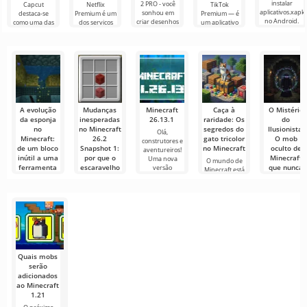
instalar
2 PRO - você
Capcut
Netflix
TikTok
aplicativos.xapk
sonhou em
destaca-se
Premium é um
Premium — é
no Android.
criar desenhos
como uma das
dos serviços
um aplicativo
Um menu
animados, mas
ferramentas
mais populares
que permite
muito simples e
tudo parece
mais
para assistir
conectar-se
direto
muito difícil e
recomendadas
filmes, séries e
online com
até
para edição de
programas de
outros
vídeo,
TV em
usuários ou
garantindo um
encontrar
A evolução
Mudanças
Minecraft
Caça à
O Mistério
da esponja
inesperadas
26.13.1
raridade: Os
do
no
no Minecraft
segredos do
Ilusionista:
Olá,
Minecraft:
26.2
gato tricolor
O mob
construtores e
de um bloco
Snapshot 1:
no Minecraft
oculto de
aventureiros!
inútil a uma
por que o
Minecraft
Uma nova
O mundo de
ferramenta
escaravelho
que nunca
versão
Minecraft está
indispensável
foi
chegou às
cheio de
substituído
Mansões da
descobertas
O Minecraft
por uma
Floresta
está em
aranha?
constante
No vasto
evolução, e
mundo de
O Minecraft
muitos
Minecraft, há
continua a nos
muitos
surpreender
segredos
com sua
Quais mobs
serão
adicionados
ao Minecraft
1.21