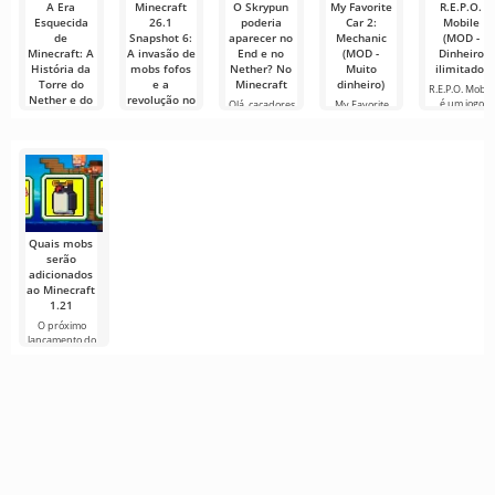
A Era
Minecraft
O Skrypun
My Favorite
R.E.P.O.
Esquecida
26.1
poderia
Car 2:
Mobile
de
Snapshot 6:
aparecer no
Mechanic
(MOD -
Minecraft: A
A invasão de
End e no
(MOD -
Dinheiro
História da
mobs fofos
Nether? No
Muito
ilimitado)
Torre do
e a
Minecraft
dinheiro)
R.E.P.O. Mobil
Nether e do
revolução no
é um jogo
Olá, caçadores
My Favorite
Reator do
sistema de
móvel único
de aventuras,
Car 2:
Submundo
arquivos
que
experiências e
Mechanic
bugs
transforma os
Minecraft — é
Saudações a
sonhos
um jogo em
todos os
constante
mineradores e
evolução.
construtores!
Quais mobs
serão
adicionados
ao Minecraft
1.21
O próximo
lançamento do
Minecraft 1.21
continua
cercado de
rumores e
novas
informações de