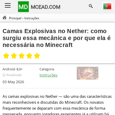
MD
MCEAD.COM
Principal
»
Instruções
Camas Explosivas no Nether: como
surgiu essa mecânica e por que ela é
necessária no Minecraft
Android:
8,0+
Categoria
🕣 Atualizada
Instruções
03 May 2026
As camas explosivas no Nether — são uma das características
mais reconhecíveis e discutidas do Minecraft. Os novatos
frequentemente se deparam com essa mecânica de forma
inesperada, enquanto jogadores experientes já a utilizam há