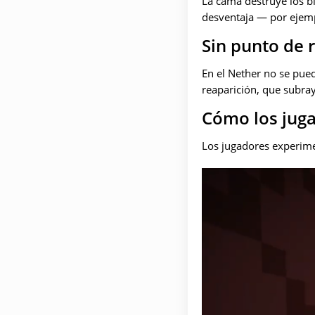
La cama destruye los b
desventaja — por ejempl
Sin punto de 
En el Nether no se pued
reaparición, que subray
Cómo los juga
Los jugadores experime