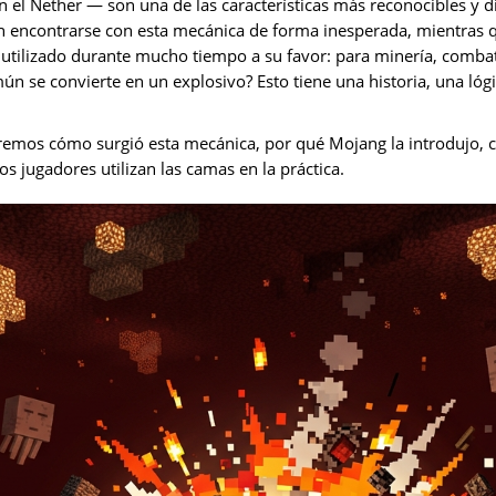
 el Nether — son una de las características más reconocibles y d
en encontrarse con esta mecánica de forma inesperada, mientras 
utilizado durante mucho tiempo a su favor: para minería, combat
 se convierte en un explosivo? Esto tiene una historia, una lógi
caremos cómo surgió esta mecánica, por qué Mojang la introdujo, 
os jugadores utilizan las camas en la práctica.