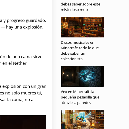
debes saber sobre este
misterioso mob
ra y progreso guardado.
n — hay una explosión,
Discos musicales en
Minecraft: todo lo que
debe saber un
ión de una cama sirve
coleccionista
 en el Nether.
e explosión con un gran
Vex en Minecraft: la
ces no solo mueres tú,
pequeña pesadilla que
sar la cama, no al
atraviesa paredes