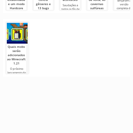
lançaram a
e um modo
gêiseres e
cavernas
versão
Saudações a
Hardcore
13 bugs
sulfúreas
completa de
todos os fãs de
mais justo
corrigidos
mudam e as
aventuras em
camas
blocos!
A Mojang
Em 4 de junho
pulam mais
lançou a
de 2026, foi
alto
quinta build
lançado o
de pré-
quarto
A Mojang
lançamento
lançou o
Minecraft 26.2
Snapshot 8, e
Quais mobs
serão
adicionados
ao Minecraft
1.21
O próximo
lançamento do
Minecraft 1.21
continua
cercado de
rumores e
novas
informações de