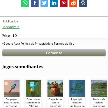
Publicados
Mceadmin
Price
$0
(Google Ads) Política de Privacidade e Termos de Uso
Comente
Jogos semelhantes
De golpes
Como obter
O que fazer
Expedição
Atalhos de
desajeitados
seu item de
com o
Nautilus:
teclado
a vitórias
Allay no
Golem de
Em busca do
básicos no