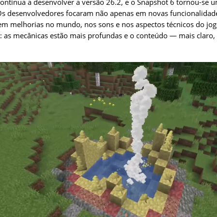
 continua a desenvolver a versão 26.2, e o Snapshot 6 tornou-se 
 Os desenvolvedores focaram não apenas em novas funcionalidad
 melhorias no mundo, nos sons e nos aspectos técnicos do jogo
a: as mecânicas estão mais profundas e o conteúdo — mais claro, 