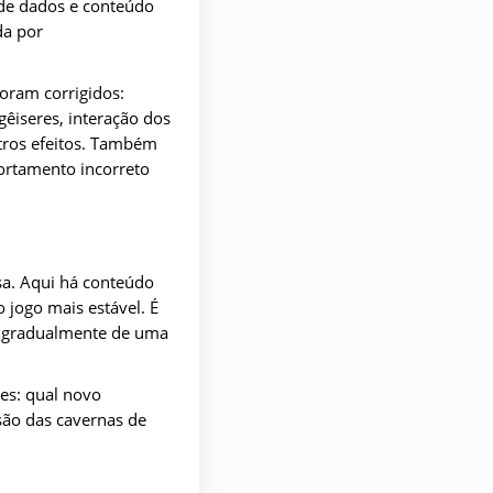
 de dados e conteúdo
da por
oram corrigidos:
êiseres, interação dos
utros efeitos. Também
ortamento incorreto
sa. Aqui há conteúdo
 jogo mais estável. É
o gradualmente de uma
ões: qual novo
são das cavernas de