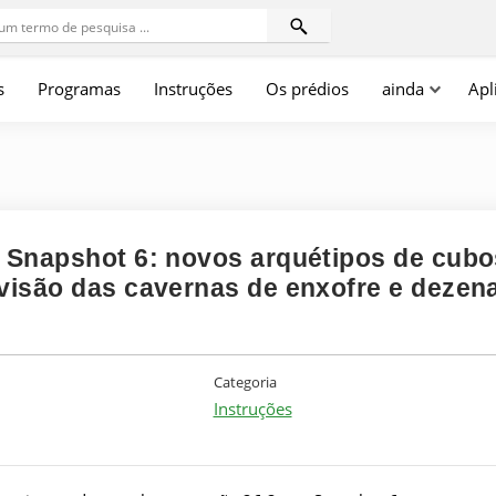
s
Programas
Instruções
Os prédios
ainda
Apl
2 Snapshot 6: novos arquétipos de cubo
evisão das cavernas de enxofre e dezen
Categoria
Instruções