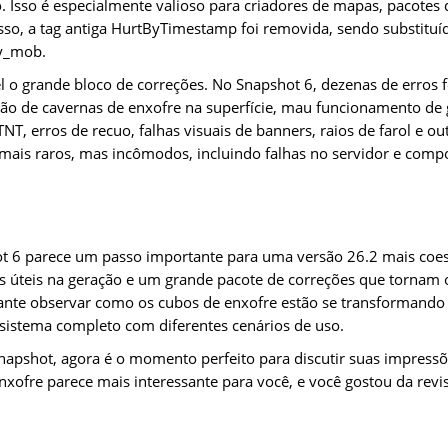
. Isso é especialmente valioso para criadores de mapas, pacotes
sso, a tag antiga HurtByTimestamp foi removida, sendo substituí
by_mob.
l o grande bloco de correções. No Snapshot 6, dezenas de erros f
o de cavernas de enxofre na superfície, mau funcionamento de g
T, erros de recuo, falhas visuais de banners, raios de farol e o
 mais raros, mas incômodos, incluindo falhas no servidor e comp
ot 6 parece um passo importante para uma versão 26.2 mais coe
s úteis na geração e um grande pacote de correções que tornam o
sante observar como os cubos de enxofre estão se transformand
istema completo com diferentes cenários de uso.
 snapshot, agora é o momento perfeito para discutir suas impress
nxofre parece mais interessante para você, e você gostou da revi