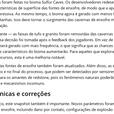
vas foram feitas no bioma Sulfur Caves. Os desenvolvedores rede
erísticas de superfície das fontes de enxofre, de modo que a apa
xpressiva. Ao mesmo tempo, o bioma agora é gerado com menos 
tanhas. Isso deve tornar o surgimento das cavernas de enxofre ma
ação.
te — as faixas de tufo e granito foram removidas das cavernas
sa decisão foi tomada após o feedback dos jogadores. Em vez de
será gerado com mais frequência, o que significa que as chances 
s característicos do bioma aumentarão. Para aqueles que explo
ecursos, esta é uma melhoria notável.
as fontes de enxofre também foram atualizados. Além disso, as 
io e no final do processo, que podem ser detectados por sensores
para os amantes de redstone, pois os fenômenos naturais poderã
 e mecanismos incomuns.
nicas e correções
ico, este snapshot também é importante. Novos parâmetros fora
enxofre, incluindo dano por contato, configurações de explosão m