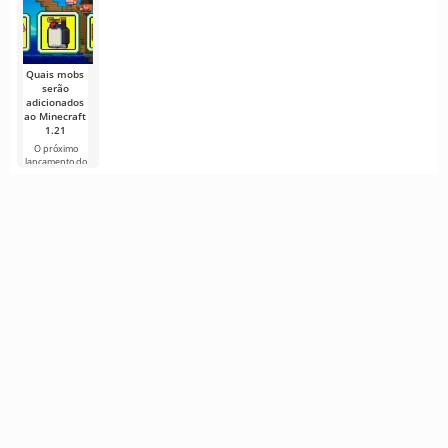
dezenas de
com TNT
desenvolvedores
em nosso
construtores!
correções
recente artigo
Os
Como
«Cubos
mencionamos
Minecraft Java
em nosso
Edition
artigo «Cubos
continua a
desenvolver a
Quais mobs
serão
adicionados
ao Minecraft
1.21
O próximo
lançamento do
Minecraft 1.21
continua
cercado de
rumores e
novas
informações de