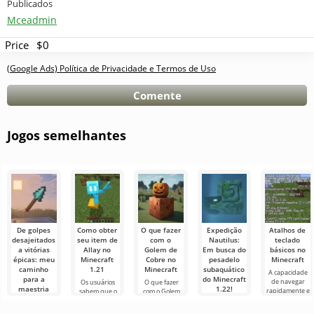
Publicados
Mceadmin
Price
$0
(Google Ads) Política de Privacidade e Termos de Uso
Comente
Jogos semelhantes
De golpes
Como obter
O que fazer
Expedição
Atalhos de
desajeitados
seu item de
com o
Nautilus:
teclado
a vitórias
Allay no
Golem de
Em busca do
básicos no
épicas: meu
Minecraft
Cobre no
pesadelo
Minecraft
caminho
1.21
Minecraft
subaquático
A capacidade
para a
do Minecraft
de navegar
Os usuários
O que fazer
maestria
1.22!
rapidamente e
sabem que o
com o Golem
com a lança
gerenciar de
Allay mob no
de Cobre no
Olá,
no Minecraft
forma eficaz é
Minecraft 1.21
Minecraft No
aventureiros!