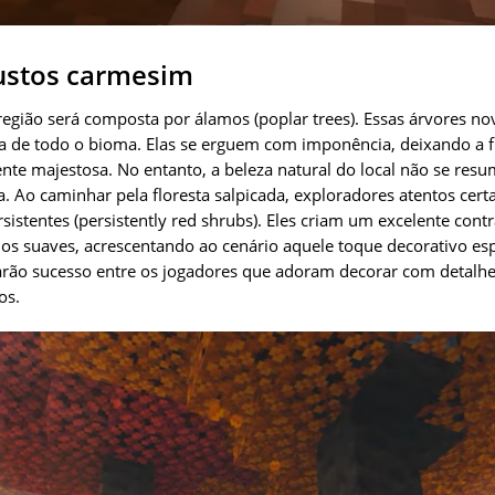
ustos carmesim
 região será composta por álamos (poplar trees). Essas árvores nov
a de todo o bioma. Elas se erguem com imponência, deixando a f
nte majestosa. No entanto, a beleza natural do local não se res
. Ao caminhar pela floresta salpicada, exploradores atentos cer
istentes (persistently red shrubs). Eles criam um excelente cont
os suaves, acrescentando ao cenário aquele toque decorativo espe
arão sucesso entre os jogadores que adoram decorar com detalhes 
os.