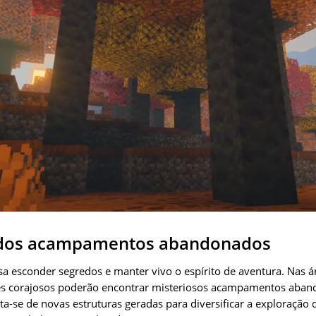
 dos acampamentos abandonados
isa esconder segredos e manter vivo o espírito de aventura. Nas 
ntes corajosos poderão encontrar misteriosos acampamentos aba
a-se de novas estruturas geradas para diversificar a exploraçã