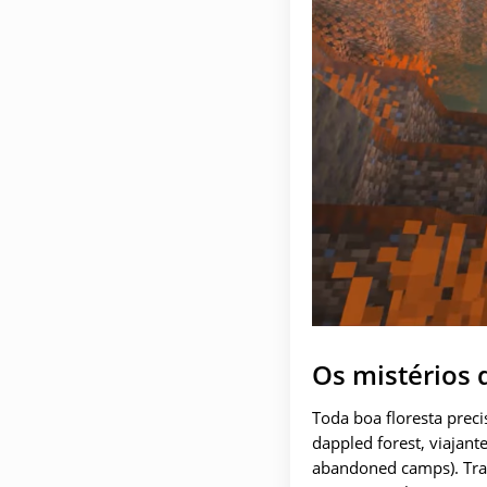
Os mistérios
Toda boa floresta prec
dappled forest, viaja
abandoned camps). Trat