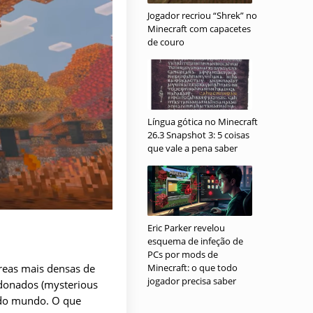
Jogador recriou “Shrek” no
Minecraft com capacetes
de couro
Língua gótica no Minecraft
26.3 Snapshot 3: 5 coisas
que vale a pena saber
Eric Parker revelou
esquema de infeção de
PCs por mods de
áreas mais densas de
Minecraft: o que todo
jogador precisa saber
ndonados (mysterious
o do mundo. O que