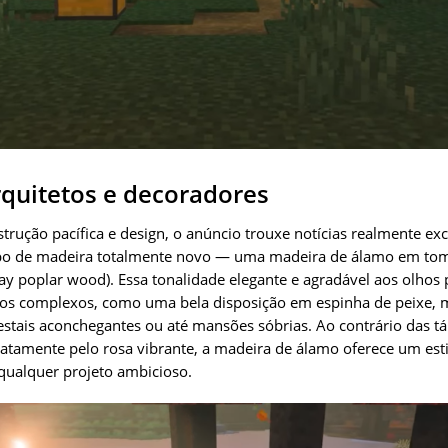
quitetos e decoradores
rução pacífica e design, o anúncio trouxe notícias realmente exc
po de madeira totalmente novo — uma madeira de álamo em tom
 poplar wood). Essa tonalidade elegante e agradável aos olhos 
pisos complexos, como uma bela disposição em espinha de peixe,
estais aconchegantes ou até mansões sóbrias. Ao contrário das tá
amente pelo rosa vibrante, a madeira de álamo oferece um esti
a qualquer projeto ambicioso.