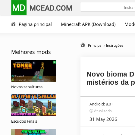
MD
MCEAD.COM
Página principal
Minecraft APK (Download)
Mod
Principal
»
Instruções
Melhores mods
Novo bioma Da
mistérios da 
Novas sepulturas
Android:
8,0+
🕣 Atualizada
31 May 2026
Escudos Finais