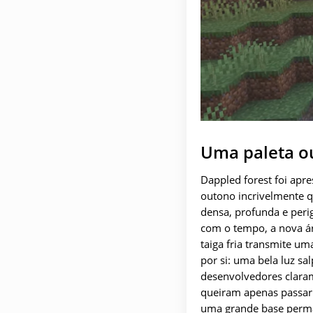
Uma paleta o
Dappled forest foi apr
outono incrivelmente q
densa, profunda e per
com o tempo, a nova ár
taiga fria transmite um
por si: uma bela luz sa
desenvolvedores claram
queiram apenas passar c
uma grande base perm