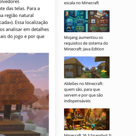
olvedores
escala no Minecraft
e das telas. Para a
ma região natural
ada»). Essa localização
os analisar em detalhes
nais do jogo e por que
Mojang aumentou os
requisitos de sistema do
Minecraft: Java Edition
Aldeões no Minecraft:
quem são, para que
servem e por que são
indispensáveis
Minecraft 26.3 Snapshot 5: