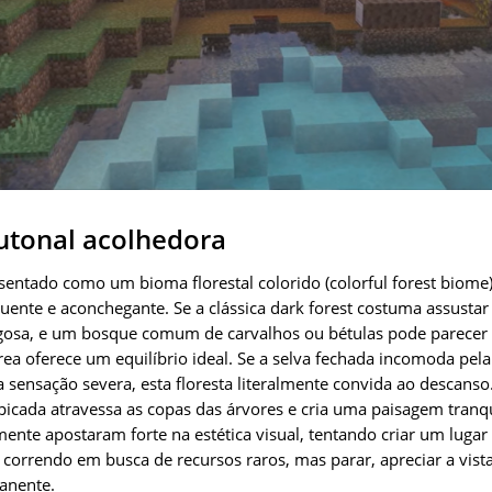
utonal acolhedora
esentado como um bioma florestal colorido (colorful forest biome
uente e aconchegante. Se a clássica dark forest costuma assust
igosa, e um bosque comum de carvalhos ou bétulas pode parecer
ea oferece um equilíbrio ideal. Se a selva fechada incomoda pela
a sensação severa, esta floresta literalmente convida ao descans
lpicada atravessa as copas das árvores e cria uma paisagem tranq
ente apostaram forte na estética visual, tentando criar um luga
orrendo em busca de recursos raros, mas parar, apreciar a vista 
anente.