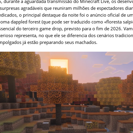
 durante a aguardada transmissão do Minecraft Live, os desenv
surpresas agradáveis que reuniram milhões de espectadores diant
dicados, o principal destaque da noite foi o anúncio oficial de u
oma dappled forest (que pode ser traduzido como «floresta salpic
ssencial do terceiro game drop, previsto para o fim de 2026. Vam
rioso representa, no que ele se diferencia dos cenários tradicio
empolgados já estão preparando seus machados.