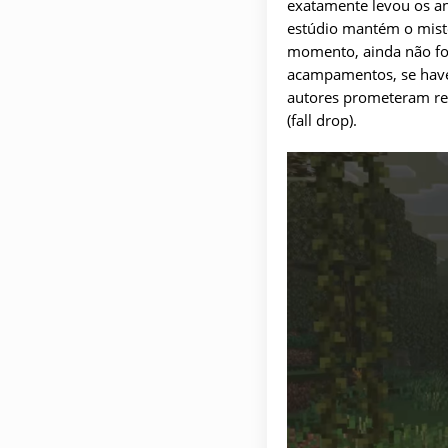
exatamente levou os a
estúdio mantém o misté
momento, ainda não foi
acampamentos, se haver
autores prometeram rev
(fall drop).