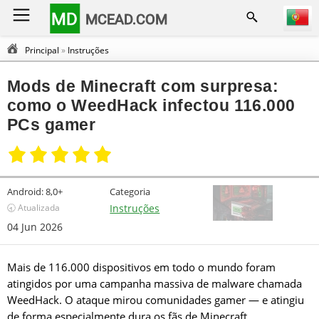
MD
MCEAD.COM
Principal
»
Instruções
Mods de Minecraft com surpresa:
como o WeedHack infectou 116.000
PCs gamer
Android:
8,0+
Categoria
🕣 Atualizada
Instruções
04 Jun 2026
Mais de 116.000 dispositivos em todo o mundo foram
atingidos por uma campanha massiva de malware chamada
WeedHack. O ataque mirou comunidades gamer — e atingiu
de forma especialmente dura os fãs de Minecraft.