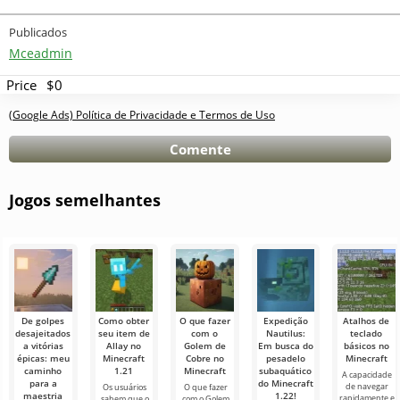
Publicados
Mceadmin
Price
$0
(Google Ads) Política de Privacidade e Termos de Uso
Comente
Jogos semelhantes
De golpes
Como obter
O que fazer
Expedição
Atalhos de
desajeitados
seu item de
com o
Nautilus:
teclado
a vitórias
Allay no
Golem de
Em busca do
básicos no
épicas: meu
Minecraft
Cobre no
pesadelo
Minecraft
caminho
1.21
Minecraft
subaquático
A capacidade
para a
do Minecraft
de navegar
Os usuários
O que fazer
maestria
1.22!
rapidamente e
sabem que o
com o Golem