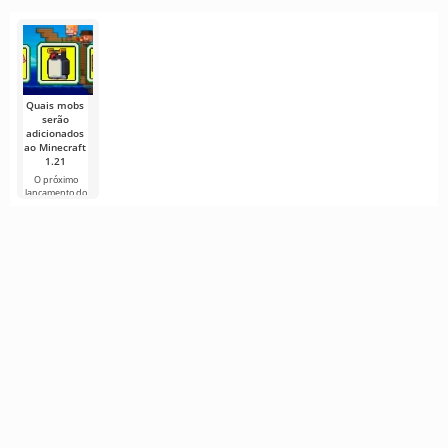
antes da
adoramos
sequência do
A comunidad
hora
experimentar
popular RPG
gamer mais
novos mods e
de ação
uma vez
Enquanto a
provou sua
Mojang se
força
preparava
para o anúncio
Quais mobs
serão
adicionados
ao Minecraft
1.21
O próximo
lançamento do
Minecraft 1.21
continua
cercado de
rumores e
novas
informações de
Contate-Nos