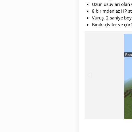
Uzun uzuvları olan y
8 birimden az HP sto
Vuruş, 2 saniye boy
Bırak: çiviler ve çü