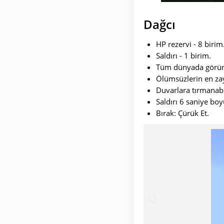
Dağcı
HP rezervi - 8 birim
Saldırı - 1 birim.
Tüm dünyada görün
Ölümsüzlerin en zay
Duvarlara tırmanabil
Saldırı 6 saniye bo
Bırak: Çürük Et.