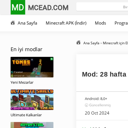
MD
MCEAD.COM
Ana Sayfa
Minecraft APK (İndir)
Mods
Progra
Ana Sayfa
»
Minecraft için E
En iyi modlar
Mod: 28 hafta
Yeni Mezarlar
Android:
8,0+
🕣 Güncellenmiş
20 Oct 2024
Ultimate Kalkanlar