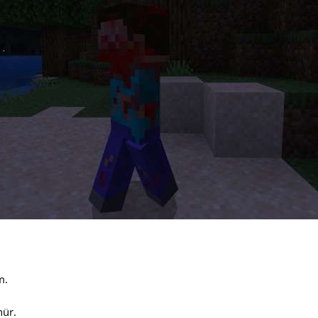
m.
ür.