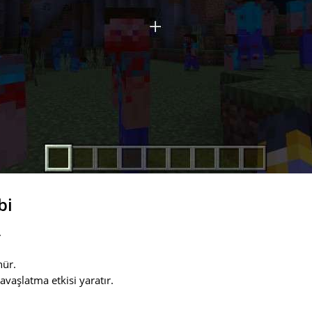
bi
.
ür.
yavaşlatma etkisi yaratır.