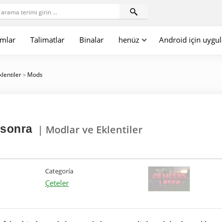
mlar
Talimatlar
Binalar
henüz
Android için uygu
klentiler
»
Mods
 sonra
| Modlar ve Eklentiler
Categoría
Çeteler