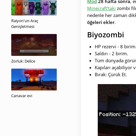
Mod
28 hafta sonra
, 
Minecraft'taki
zombi fil
nedenle her zaman dikk
Raiyon'un Araç
öğeleri ekler
.
Genişletmesi
Biyozombi
HP rezervi - 8 birim
Saldırı - 2 birim.
Tüm dünyada görün
Zorluk: Delice
Kapıları açabiliyor
Bırak: Çürük Et.
Canavar evi