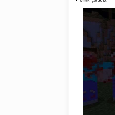
Bırak: Çürük Et.