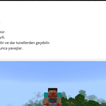
.
ür.
ıfı.
ir ve dar tünellerden geçebilir.
yunca yavaşlar.