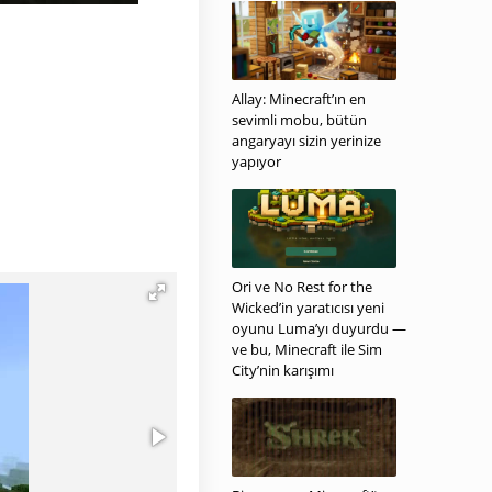
Allay: Minecraft’ın en
sevimli mobu, bütün
angaryayı sizin yerinize
yapıyor
Ori ve No Rest for the
Wicked’in yaratıcısı yeni
oyunu Luma’yı duyurdu —
ve bu, Minecraft ile Sim
City’nin karışımı