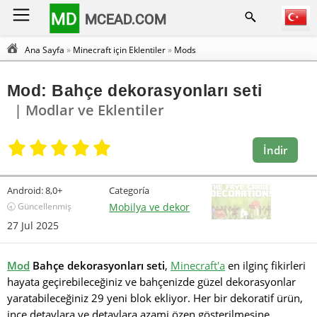
MD
MCEAD.COM
Ana Sayfa
»
Minecraft için Eklentiler
»
Mods
Mod: Bahçe dekorasyonları seti
| Modlar ve Eklentiler
İndir
Android:
8,0+
Categoría
🕣 Güncellenmiş
Mobilya ve dekor
27 Jul 2025
Mod
Bahçe dekorasyonları seti
,
Minecraft'a
en ilginç fikirleri
hayata geçirebileceğiniz ve bahçenizde güzel dekorasyonlar
yaratabileceğiniz 29 yeni blok ekliyor. Her bir dekoratif ürün,
ince detaylara ve detaylara azami özen gösterilmesine