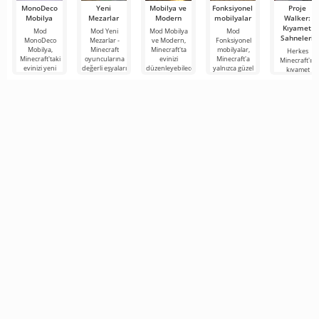
MonoDeco
Yeni
Mobilya ve
Fonksiyonel
Proje
Mobilya
Mezarlar
Modern
mobilyalar
Walker:
Kıyamet
Mod
Mod Yeni
Mod Mobilya
Mod
Sahneleri
MonoDeco
Mezarlar -
ve Modern,
Fonksiyonel
Mobilya,
Minecraft
Minecraft'ta
mobilyalar,
Herkes
Minecraft'taki
oyuncularına
evinizi
Minecraft'a
Minecraft'ın
evinizi yeni
değerli eşyaları
düzenleyebileceğiniz
yalnızca güzel
kıyamet
aksesuarlar,
kişisel bir
konforlu,
bir görünüme
sonrası
aletler,
mezarda
güvenilir ve
değil aynı
dünyasında
masalar,
güvenli bir
güzel
zamanda
zorlu hayatta
kanepeler ve
şekilde
kullanışlı
kalma
diğer
atmosferini
seviyor ve bu