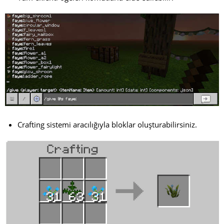
Crafting sistemi aracılığıyla bloklar oluşturabilirsiniz.