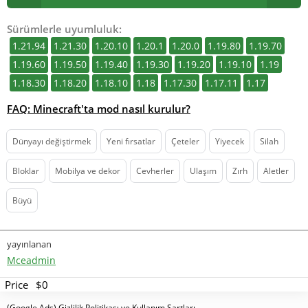
Sürümlerle uyumluluk:
1.21.94
1.21.30
1.20.10
1.20.1
1.20.0
1.19.80
1.19.70
1.19.60
1.19.50
1.19.40
1.19.30
1.19.20
1.19.10
1.19
1.18.30
1.18.20
1.18.10
1.18
1.17.30
1.17.11
1.17
FAQ: Minecraft'ta mod nasıl kurulur?
Dünyayı değiştirmek
Yeni fırsatlar
Çeteler
Yiyecek
Silah
Bloklar
Mobilya ve dekor
Cevherler
Ulaşım
Zırh
Aletler
Büyü
yayınlanan
Mceadmin
Price
$0
(Google Ads) Gizlilik Politikası ve Kullanım Şartları