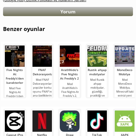
Yorum
Benzer oyunlar
Five Nights
FNAF
ArathNido's
Rustik ahşap
MonoDeco
At
Dekorasyonları
Five Nights
mobilyalar
Mobilya
Freddy's'den
At Freddy's 2
Mod FNAF
Mod Rustik
Mod
karakterler
Dekorasyonları,
ahşap
MonoDeco
Mod
popüler korku
mobilyalar,
Mobilya,
ArathNido's
Mod Five
oyunu FNAF'ın
güzelliği,
Minecraft'taki
Five Nights At
Nights At
ana özelliklerini
pratikliği ve
evinizi yeni
Freddy's 2,
Freddy's'den
oyun evrenine
işlevselliği
aksesuarlar,
Minecraft
karakterler,
tanıtan bir
takdir eden
aletler,
evrenine ünlü
Minecraft
Minecraft
masalar,
animatronikler
evrenindeki
oyuncuları
kanepeler ve
ve mobilya
herkesin favori
diğer
Capcut (Pro
Netflix
Draw
TikTok
XAPK