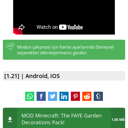
Modun çalışması için harita ayarlarında Deneysel
seçenekleri etkinleştirmeniz gerekir.
[1.21] | Android, iOS
MOD Minecraft: The FAYE Garden
1.06 MB
Decorations Pack!