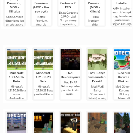
Premium,
Premium
Cartoons 2
Premium
Installer
MOD -
(MOD - Her
PRO
(MOD -
XAPK Installer -
Kilitsiz)
şey açık)
Kilitsiz)
android'e.xapk
Draw Cartoons
uygulamalarını
2 PRO - çizgi
Capcut, video
Netflix
TikTok
yüklemenizi
film yaratmayı
düzenleme için
Premium,
Premium —
sağlar. Oldukça
hayal ettiniz,
en çok tavsiye
Android
diğer
basit ve
ancak her şey
edilen
cihazlarda film,
kullanıcılarla
anlaşılır bir
çok zor ve
araçlardan biri
dizi ve TV
çevrimiçi
hatta imkansız
olarak öne
şovlarını
buluşmanızı
çıkıyor ve hem
izlemek için en
veya özel bir
mobil
popüler
şeyler
hizmetlerden
bulmanızı
sağlayan
Minecraft
Minecraft
FNAF
FAYE Bahçe
Güvenlik
1.21.50.26
1.21.30.23
Dekorasyonları
Süslemeleri
Koruma
Beta
Beta
Paketi!
Blokları
Mod FNAF
Dekorasyonları,
Minecraft
Minecraft
Mod FAYE
Mod Güvenlik
popüler korku
1.21.50.26 Beta
1.21.30.23 Beta,
Bahçe
Koruma
oyunu
– size
yeni özelliklerin
Süslemeleri
Blokları,
Android'de
Paketi!, evinizi,
Minecraft
yeni