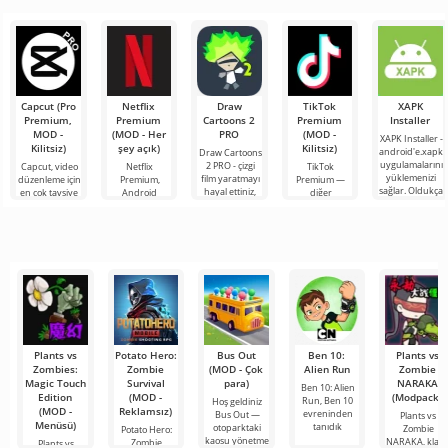
biçiminde
bir yorumu
katılabilirsiniz.
oyun hâlâ
dünya, burada
oyunun biraz
olup,
Renkli
Roblox. Bu
oyuncuları
farklı
proje, sınırsız
heyecan verici
olanaklarıyla
3D
Capcut (Pro
Netflix
Draw
TikTok
XAPK
Premium,
Premium
Cartoons 2
Premium
Installer
MOD -
(MOD - Her
PRO
(MOD -
XAPK Installer -
Kilitsiz)
şey açık)
Kilitsiz)
android'e.xapk
Draw Cartoons
uygulamalarını
2 PRO - çizgi
Capcut, video
Netflix
TikTok
yüklemenizi
film yaratmayı
düzenleme için
Premium,
Premium —
sağlar. Oldukça
hayal ettiniz,
en çok tavsiye
Android
diğer
basit ve
ancak her şey
edilen
cihazlarda film,
kullanıcılarla
anlaşılır bir
çok zor ve
araçlardan biri
dizi ve TV
çevrimiçi
hatta imkansız
olarak öne
şovlarını
buluşmanızı
çıkıyor ve hem
izlemek için en
veya özel bir
mobil
popüler
şeyler
hizmetlerden
bulmanızı
sağlayan
Plants vs
Potato Hero:
Bus Out
Ben 10:
Plants vs
Zombies:
Zombie
(MOD - Çok
Alien Run
Zombie
Magic Touch
Survival
para)
NARAKA
Ben 10: Alien
Edition
(MOD -
(Modpack)
Run, Ben 10
Hoş geldiniz
(MOD -
Reklamsız)
evreninden
Bus Out —
Plants vs
Menüsü)
tanıdık
otoparktaki
Zombie
Potato Hero:
kaosu yönetme
NARAKA, klasi
Zombie
Plants vs