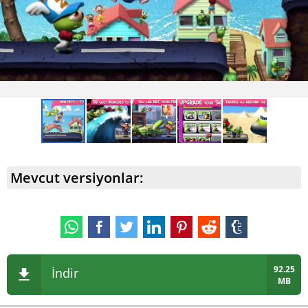
Mevcut versiyonlar:
92.25
İndir
MB