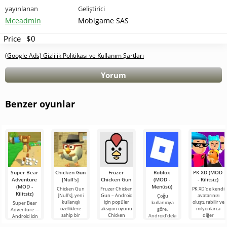
yayınlanan
Geliştirici
Mceadmin
Mobigame SAS
Price
$0
(Google Ads) Gizlilik Politikası ve Kullanım Şartları
Yorum
Benzer oyunlar
Super Bear
Chicken Gun
Fruzer
Roblox
PK XD (MOD
Adventure
[Null's]
Chicken Gun
(MOD -
- Kilitsiz)
(MOD -
Menüsü)
Chicken Gun
Fruzer Chicken
PK XD'de kendi
Kilitsiz)
[Null's], yeni
Gun – Android
avatarınızı
Çoğu
kullanışlı
için popüler
oluşturabilir ve
kullanıcıya
Super Bear
özelliklere
aksiyon oyunu
milyonlarca
göre,
Adventure —
sahip bir
Chicken
diğer
Android'deki
Android için
hizmet
Gun'un yeni
katılımcıya
en popüler
büyüleyici bir