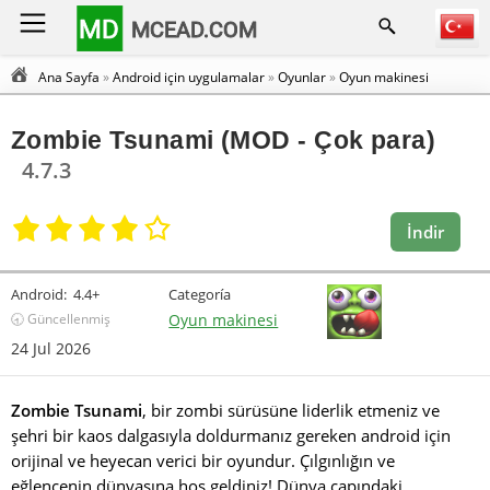
MD
MCEAD.COM
Ana Sayfa
»
Android için uygulamalar
»
Oyunlar
»
Oyun makinesi
Zombie Tsunami (MOD - Çok para)
4.7.3
İndir
Android:
4.4+
Categoría
🕣 Güncellenmiş
Oyun makinesi
24 Jul 2026
Zombie Tsunami
, bir zombi sürüsüne liderlik etmeniz ve
şehri bir kaos dalgasıyla doldurmanız gereken android için
orijinal ve heyecan verici bir oyundur. Çılgınlığın ve
eğlencenin dünyasına hoş geldiniz! Dünya çapındaki