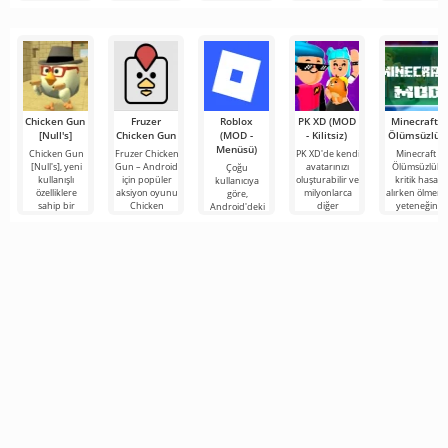
kule savunma
Survival, zombi
Zombies: Magic
ordularına
Touch Edition,
bulmaca
Chicken Gun
Fruzer
Roblox
PK XD (MOD
Minecraft -
[Null's]
Chicken Gun
(MOD -
- Kilitsiz)
Ölümsüzlük
Menüsü)
Chicken Gun
Fruzer Chicken
PK XD'de kendi
Minecraft -
[Null's], yeni
Gun – Android
avatarınızı
Ölümsüzlük,
Çoğu
kullanışlı
için popüler
oluşturabilir ve
kritik hasar
kullanıcıya
özelliklere
aksiyon oyunu
milyonlarca
alırken ölmem
göre,
sahip bir
Chicken
diğer
yeteneğini
Android'deki
hizmet
Gun'un yeni
katılımcıya
içeren en son
en popüler
biçiminde
bir yorumu
katılabilirsiniz.
sürümün bir
oyun hâlâ
oyunun biraz
olup,
Renkli
Roblox. Bu
farklı
proje, sınırsız
olanaklarıyla