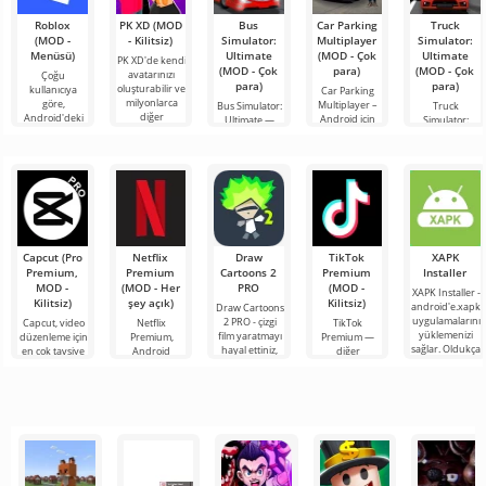
Roblox
PK XD (MOD
Bus
Car Parking
Truck
(MOD -
- Kilitsiz)
Simulator:
Multiplayer
Simulator:
Menüsü)
Ultimate
(MOD - Çok
Ultimate
PK XD'de kendi
(MOD - Çok
para)
(MOD - Çok
avatarınızı
Çoğu
para)
para)
oluşturabilir ve
kullanıcıya
Car Parking
milyonlarca
göre,
Multiplayer –
Bus Simulator:
Truck
diğer
Android'deki
Android için
Ultimate —
Simulator:
katılımcıya
en popüler
tasarlanmış,
renkli ve
Ultimate, bir
katılabilirsiniz.
oyun hâlâ
oyuncuların
heyecan verici
yük taşımacılığı
Renkli
Roblox. Bu
araç kontrol
bir Android
simülatörü ile
proje, sınırsız
unsurlarını
oyunu,
Android için
olanaklarıyla
kullanarak
oyunculara
bir iş
dünyanın dört
bileşeninin
bir
Capcut (Pro
Netflix
Draw
TikTok
XAPK
Premium,
Premium
Cartoons 2
Premium
Installer
MOD -
(MOD - Her
PRO
(MOD -
XAPK Installer -
Kilitsiz)
şey açık)
Kilitsiz)
android'e.xapk
Draw Cartoons
uygulamalarını
2 PRO - çizgi
Capcut, video
Netflix
TikTok
yüklemenizi
film yaratmayı
düzenleme için
Premium,
Premium —
sağlar. Oldukça
hayal ettiniz,
en çok tavsiye
Android
diğer
basit ve
ancak her şey
edilen
cihazlarda film,
kullanıcılarla
anlaşılır bir
çok zor ve
araçlardan biri
dizi ve TV
çevrimiçi
hatta imkansız
olarak öne
şovlarını
buluşmanızı
çıkıyor ve hem
izlemek için en
veya özel bir
mobil
popüler
şeyler
hizmetlerden
bulmanızı
sağlayan