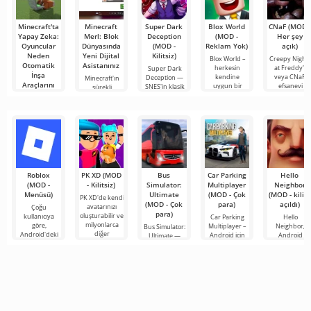
Minecraft'ta
Minecraft
Super Dark
Blox World
CNaF (MOD -
Yapay Zeka:
Merl: Blok
Deception
(MOD -
Her şey
Oyuncular
Dünyasında
(MOD -
Reklam Yok)
açık)
Neden
Yeni Dijital
Kilitsiz)
Blox World –
Creepy Night
Otomatik
Asistanınız
herkesin
at Freddy's
Super Dark
İnşa
kendine
veya CNaF,
Deception —
Minecraft'ın
Araçlarını
uygun bir
efsanevi
SNES'in klasik
sürekli
Eleştiriyor?
şeyler
16-bit
genişleyen
evreninde,
Minecraft
topluluğu her
zaman
inanılmaz
Roblox
PK XD (MOD
Bus
Car Parking
Hello
(MOD -
- Kilitsiz)
Simulator:
Multiplayer
Neighbor
Menüsü)
Ultimate
(MOD - Çok
(MOD - kilidi
PK XD'de kendi
(MOD - Çok
para)
açıldı)
avatarınızı
Çoğu
para)
oluşturabilir ve
kullanıcıya
Car Parking
Hello
milyonlarca
göre,
Multiplayer –
Neighbor,
Bus Simulator:
diğer
Android'deki
Android için
Android
Ultimate —
katılımcıya
en popüler
tasarlanmış,
cihazlar için
renkli ve
katılabilirsiniz.
oyun hâlâ
oyuncuların
"Komşunuzu
heyecan verici
Renkli
Roblox. Bu
araç kontrol
Nasıl Alırsınız"
bir Android
proje, sınırsız
unsurlarını
kitabından
oyunu,
olanaklarıyla
kullanarak
alınan, ancak 
oyunculara
dünyanın dört
bir