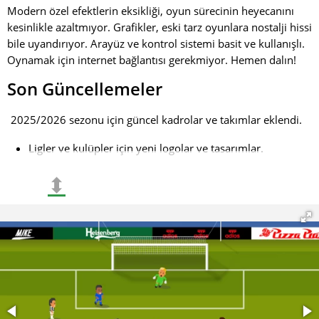
Modern özel efektlerin eksikliği, oyun sürecinin heyecanını
kesinlikle azaltmıyor. Grafikler, eski tarz oyunlara nostalji hissi
bile uyandırıyor. Arayüz ve kontrol sistemi basit ve kullanışlı.
Oynamak için internet bağlantısı gerekmiyor. Hemen dalın!
Son Güncellemeler
2025/2026 sezonu için güncel kadrolar ve takımlar eklendi.
Ligler ve kulüpler için yeni logolar ve tasarımlar.
Arayüz ve grafiklerde iyileştirmeler.
⬍
Android 5.1 desteği.
Yaklaşan Değişiklikler
10.0+ sürümüne geçiş.
Takımlar ve oyuncular hakkında daha fazla güncel veri.
Daha fazla sürükleyicilik için yeni görsel öğeler.