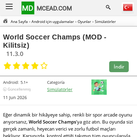
MD
MCEAD.COM
Ana Sayfa
»
Android için uygulamalar
»
Oyunlar
»
Simülatörler
World Soccer Champs (MOD -
Kilitsiz)
11.3.0
İndir
Android:
5.1+
Categoría
🕣 Güncellenmiş
Simülatörler
11 Jun 2026
Eğer dinamik bir hikâyeye sahip, renkli bir spor arcade oyunu
arıyorsanız,
World Soccer Champs
'ya göz atın. Bu oyunda sizi
gerçek zamanlı, heyecan verici ve zorlu futbol maçları
bekliyor. Karşınızda, kontrol ettiği takımın tüm oyuncularıyla