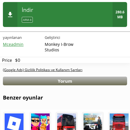
İndir
280.6
MB
ARM-8
yayınlanan
Geliştirici
Mceadmin
Monkey I-Brow
Studios
Price
$0
(Google Ads) Gizlilik Politikası ve Kullanım Şartları
Yorum
Benzer oyunlar