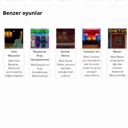
Kolezyum,
etmenin
bir projedir.
için çok çaba
biyom değildir
yuvarlak bir
kolaylığı
sarf
Ancak seçim
nedeniyle
Benzer oyunlar
Yeni
Raiyon'un
Zorluk:
Canavar evi
Mezar
Mezarlar
Araç
Delice
Mod Canavar
Mod Mezar,
Genişletmesi
evi, kendilerini
kullanışlı bir
Mod Yeni
Mod Zorluk:
eski bir evde
öğe olan
Mezarlar -
Delice, oyunun
Mod Raiyon'un
bulan bir grup
Graves'i
Minecraft
standart
Araç
çocuğun
ekleyerek
oyuncularına
zorluğundan
Genişletmesi,
maceralarını
Minecraft'taki
değerli eşyaları
yoksun
Minecraft için
anlatan,
maceralarınızı
kişisel bir
Minecraft
çok sayıda
Minecraft
kolaylaştıracak
mezarda
hayranları için
çalışma aracını,
güvenli bir
harika bir
zırhı ve silahı
şekilde