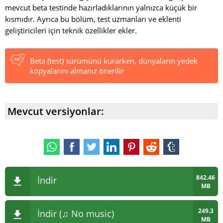
mevcut beta testinde hazırladıklarının yalnızca küçük bir
kısmıdır. Ayrıca bu bölüm, test uzmanları ve eklenti
geliştiricileri için teknik özellikler ekler.
Beta (test) sürümünü kurarken, dünyaların yedek
kopyalarını almanız önerilir
Mevcut versiyonlar:
842.46
İndir
MB
249.3
İndir (♫ No music)
MB