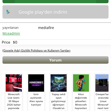
Google play'den indirin
yayınlanan
mediafire
Mceadmin
Price
$0
(Google Ads) Gizlilik Politikası ve Kullanım Şartları
Yorum
Minecraft
İsim
Yapay zekâ
Altın
Creeper’ları
Live özeti:
açıklandı:
oyun
değerinde
arasında
30 Mayıs
Alex oyuna
geliştirmeyi
pikseller:
Linux:
2026 bahar
katılıyor
öğreniyor:
Minecraft
Minecraft
yayınında
Claude’un
hayranları
nasıl tam