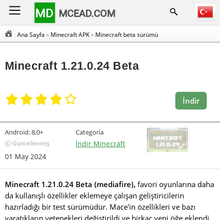
MD
MCEAD.COM
Ana Sayfa
»
Minecraft APK
»
Minecraft beta sürümü
Minecraft 1.21.0.24 Beta
İndir
Android:
8,0+
Categoría
🕣 Güncellenmiş
İndir Minecraft
01 May 2024
Minecraft 1.21.0.24 Beta (mediafire),
favori oyunlarına daha
da kullanışlı özellikler eklemeye çalışan geliştiricilerin
hazırladığı bir test sürümüdür. Mace'in özellikleri ve bazı
yaratıkların yetenekleri değiştirildi ve birkaç yeni öğe eklendi.