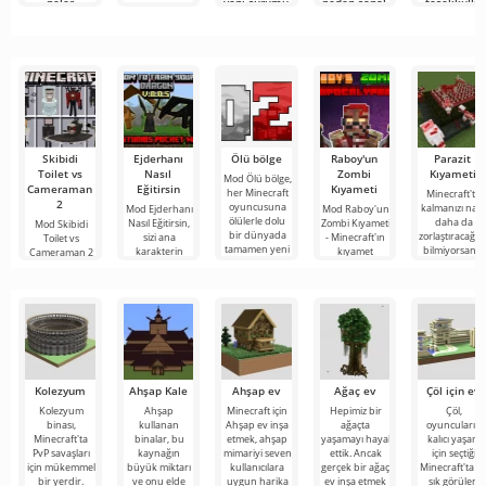
neler
yeni sürümü
neden sanal
teşekküllü
gösterildi
Minecraft
bir pelerin
bir
benzeri bir
için 1000
masaüstüne
oyunu ilk
dolar
dönüşüyor
denemede
ödüyor?
üretti
Skibidi
Ejderhanı
Ölü bölge
Raboy'un
Parazit
Toilet vs
Nasıl
Zombi
Kıyameti
Mod Ölü bölge,
Cameraman
Eğitirsin
Kıyameti
her Minecraft
Minecraft'ta
2
oyuncusuna
kalmanızı nası
Mod Ejderhanı
Mod Raboy'un
ölülerle dolu
daha da
Nasıl Eğitirsin,
Zombi Kıyameti
Mod Skibidi
bir dünyada
zorlaştıracağını
sizi ana
- Minecraft'ın
Toilet vs
tamamen yeni
bilmiyorsanız,
karakterin
kıyamet
Cameraman 2
bir hayatta
Mod Parazit
tehlikeli
sonrası
for Minecraft,
kalma
Kıyameti'yu
yaratıkları
dünyasının
katılımcılarını
evcilleştirdiği
atmosferinde,
Skibidi Toilet
Dragon
ürkütücü ve
karakterlerinin
Kolezyum
Ahşap Kale
Ahşap ev
Ağaç ev
Çöl için ev
Kolezyum
Ahşap
Minecraft için
Hepimiz bir
Çöl,
binası,
kullanan
Ahşap ev inşa
ağaçta
oyuncuların
Minecraft'ta
binalar, bu
etmek, ahşap
yaşamayı hayal
kalıcı yaşam
PvP savaşları
kaynağın
mimariyi seven
ettik. Ancak
için seçtiği
için mükemmel
büyük miktarı
kullanıcılara
gerçek bir ağaç
Minecraft'ta e
bir yerdir.
ve onu elde
uygun harika
ev inşa etmek
sık görülen