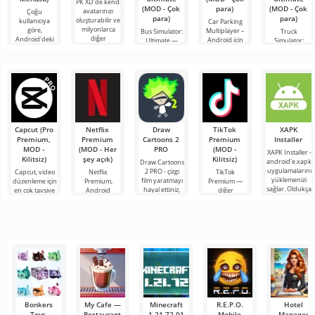
PK XD'de kendi
(MOD - Çok
para)
(MOD - Çok
avatarınızı
Çoğu
para)
para)
oluşturabilir ve
kullanıcıya
Car Parking
milyonlarca
göre,
Multiplayer –
Bus Simulator:
Truck
diğer
Android'deki
Android için
Ultimate —
Simulator:
katılımcıya
en popüler
tasarlanmış,
renkli ve
Ultimate, bir
katılabilirsiniz.
oyun hâlâ
oyuncuların
heyecan verici
yük taşımacılığı
Renkli
Roblox. Bu
araç kontrol
bir Android
simülatörü ile
proje, sınırsız
unsurlarını
oyunu,
Android için
olanaklarıyla
kullanarak
oyunculara
bir iş
dünyanın dört
bileşeninin
bir
Capcut (Pro
Netflix
Draw
TikTok
XAPK
Premium,
Premium
Cartoons 2
Premium
Installer
MOD -
(MOD - Her
PRO
(MOD -
XAPK Installer -
Kilitsiz)
şey açık)
Kilitsiz)
android'e.xapk
Draw Cartoons
uygulamalarını
2 PRO - çizgi
Capcut, video
Netflix
TikTok
yüklemenizi
film yaratmayı
düzenleme için
Premium,
Premium —
sağlar. Oldukça
hayal ettiniz,
en çok tavsiye
Android
diğer
basit ve
ancak her şey
edilen
cihazlarda film,
kullanıcılarla
anlaşılır bir
çok zor ve
araçlardan biri
dizi ve TV
çevrimiçi
hatta imkansız
olarak öne
şovlarını
buluşmanızı
çıkıyor ve hem
izlemek için en
veya özel bir
mobil
popüler
şeyler
hizmetlerden
bulmanızı
sağlayan
Bonkers
My Cafe —
Minecraft
R.E.P.O.
Hotel
Toys,
Restaurant
1.21.72.01
Mobile
Manager