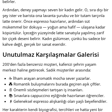
belirler.
Ardından, deney yapmayı seven bir kadın gelir. O, sıra dışı bir
şey ister ve barista ona lavanta şurubu ve bir tutam tarçınla
latte önerir. Önce espresso hazırlanır, ardından süt
mükemmel bir dokuya — yoğun ama hafif — ulaşana kadar
köpürtülür. İçeceğin yüzeyinde latte sanatıyla yapılmış zarif
bir çiçek deseni belirir. Kadın gülümser, çünkü bu sadece bir
kahve değil, gerçek bir sanat eseridir.
Unutulmaz Karşılaşmalar Galerisi
200'den fazla benzersiz müşteri, kafenizi şehrin yaşam
merkezi haline getirecek. Sadık müşteriler arasında:
☕ İlham arayan aromatik mocha sever yazarlar.
💑 Romantik buluşmalarını burada geçiren aşık çiftler.
📄 Önemli sözleşmeleri tartışan iş insanları.
📚 Sınavlara cappuccino eşliğinde hazırlanan öğrenciler.
👴 Geleneksel espresso alışkanlığı olan yaşlı beyefendiler.
Her karakterin kendi biyografisi, tercihleri ve hatta yeni bir