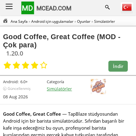
MD
MCEAD.COM
Ana Sayfa
»
Android için uygulamalar
»
Oyunlar
»
Simülatörler
Good Coffee, Great Coffee (MOD -
Çok para)
1.20.0
İndir
Android:
6.0+
Categoría
🕣 Güncellenmiş
Simülatörler
08 Aug 2026
Good Coffee, Great Coffee
— TapBlaze stüdyosundan
Android için bir barista simülatörüdür. Sıfırdan başarılı bir
kafe inşa edeceğiniz bu oyun, profesyonel barista
kurslarından geçmiş gerçek kahve tutkunları tarafından