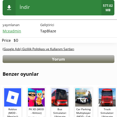
577.02
İndir
MB
yayınlanan
Geliştirici
Mceadmin
TapBlaze
Price
$0
(Google Ads) Gizlilik Politikası ve Kullanım Şartları
Yorum
Benzer oyunlar
Roblox
PK XD (MOD
Bus
Car Parking
Truck
(MOD -
- Kilitsiz)
Simulator:
Multiplayer
Simulator:
Menüsü)
Ultimate
(MOD - Çok
Ultimate