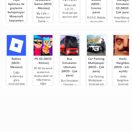
Aphmau ile
Game (MOD
(MOD -
Simulator
Minecraft
güçlerini
- Menüsü)
Sınırsız
3D (MOD -
1.21.72 –
birleştiriyor:
para)
Çok para)
Android için
My Cafe —
Minecraft
oyunun tam
Restaurant
R.E.P.O. Mobile,
Hotel Manage
hayranları
Game —
oyuncuları
Simulator 3D,
için yeni
büyüleyici bir
karanlık ve
bir otel
oyuncak
kafe
gizemli
yöneticisi
serisi
Minecraft’ı
seviyor ve
YouTube’u
takip
Roblox
PK XD (MOD
Bus
Car Parking
Hello
(MOD -
- Kilitsiz)
Simulator:
Multiplayer
Neighbor
Menüsü)
Ultimate
(MOD - Çok
(MOD - kilidi
PK XD'de kendi
(MOD - Çok
para)
açıldı)
avatarınızı
Çoğu
para)
oluşturabilir ve
kullanıcıya
Car Parking
Hello
milyonlarca
göre,
Multiplayer –
Neighbor,
Bus Simulator:
diğer
Android'deki
Android için
Android
Ultimate —
katılımcıya
en popüler
tasarlanmış,
cihazlar için
renkli ve
katılabilirsiniz.
oyun hâlâ
oyuncuların
"Komşunuzu
heyecan verici
Renkli
Roblox. Bu
araç kontrol
Nasıl Alırsınız"
bir Android
proje, sınırsız
unsurlarını
kitabından
oyunu,
olanaklarıyla
kullanarak
alınan, ancak 
oyunculara
dünyanın dört
bir