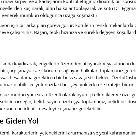
 mavi kirpiyi ve arkadaşlarını kontrol ettiğiniz dinamik bir sons
ellerden kaçınarak, altın halkalar toplayarak ve kötü Dr. Eggma
arı yenerek mümkün olduğunca uzağa koşmaktır.
ksiyon için bir arka plan görevi görür: kötülerin renkli mekanlarda
eye çalışırsınız. Başarı, tepki hızınıza ve sürekli değişen koşullar
arasında kaydırarak, engellerin üzerinden atlayarak veya altından 
 bir çarpışmaya karşı koruma sağlayan halkaları toplamanız gerek
ssas hesaplama gerektiren bir boss savaşı sizi bekler. Özel «Dash
ulmaz olabilir ve yolunuzdaki her şeyi yok ederek stratejik bir uns
suz modun yanı sıra düzenli olarak oyun içi etkinlikler ve özel g
ebilir: örneğin, belirli sayıda özel eşya toplamanız, belirli bir 
ekanda belirli bir mesafeyi koşmanız gerekebilir.
 Giden Yol
temi, karakterlerin yeteneklerini artırmanıza ve yeni kahramanlar