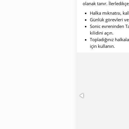
olanak tanır. İlerledikç
Halka mıknatısı, kal
Günlük görevleri ve
Sonic evreninden Tai
kilidini açın.
Topladığınız halkal
için kullanın.