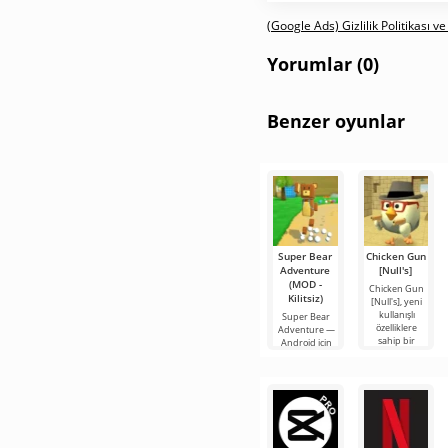
(Google Ads) Gizlilik Politikası ve
Yorumlar (0)
Benzer oyunlar
Super Bear
Chicken Gun
Adventure
[Null's]
(MOD -
Chicken Gun
Kilitsiz)
[Null's], yeni
kullanışlı
Super Bear
özelliklere
Adventure —
sahip bir
Android için
hizmet
büyüleyici bir
biçiminde
dünya, burada
oyunun biraz
oyuncuları
farklı
heyecan verici
3D