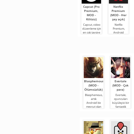
Capcut (Pro
Netflix
Premium,
Premium
MOD -
(MOD - Her
Kilitsiz)
şey açık)
Capcut, video
Netflix
düzenleme için
Premium,
en çok tavsiye
Android
edilen
cihazlarda film,
araçlardan biri
dizi ve TV
olarak öne
şovlarını
çıkıyor ve hem
izlemek için en
mobil
popüler
hizmetlerden
Blasphemous
Evertale
(MOD -
(MOD - Çok
Ölümsüzlük)
para)
Blasphemous,
Evertale,
artık
oyuncuları
Android'de
büyüleyici bir
mevcut olan
fantastik
zorlu