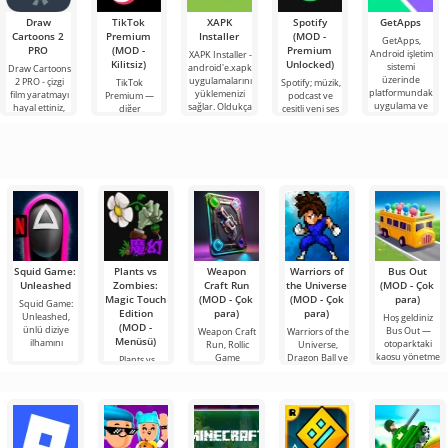
Draw
TikTok
XAPK
Spotify
GetApps
Cartoons 2
Premium
Installer
(MOD -
GetApps,
PRO
(MOD -
Premium
Android işletim
XAPK Installer -
Kilitsiz)
Unlocked)
sistemi
android'e.xapk
Draw Cartoons
üzerinde
uygulamalarını
2 PRO - çizgi
TikTok
Spotify; müzik,
platformundaki
yüklemenizi
film yaratmayı
Premium —
podcast ve
uygulama ve
sağlar. Oldukça
hayal ettiniz,
diğer
çeşitli yeni ses
oyunlardaki en
basit ve
ancak her şey
kullanıcılarla
türlerini
son yeniliklere
anlaşılır bir
çok zor ve
çevrimiçi
dinlemek için
hatta imkansız
buluşmanızı
önde gelen
veya özel bir
Android
şeyler
araçlarından
bulmanızı
sağlayan
Squid Game:
Plants vs
Weapon
Warriors of
Bus Out
Unleashed
Zombies:
Craft Run
the Universe
(MOD - Çok
Magic Touch
(MOD - Çok
(MOD - Çok
para)
Squid Game:
Edition
para)
para)
Unleashed,
Hoş geldiniz
(MOD -
ünlü diziye
Bus Out —
Weapon Craft
Warriors of the
Menüsü)
ilhamını
otoparktaki
Run, Rollic
Universe,
kaosu yönetme
Game
Dragon Ball ve
Plants vs
stüdyosu
Saint
Zombies: Magic
tarafından
Touch Edition,
bulmaca