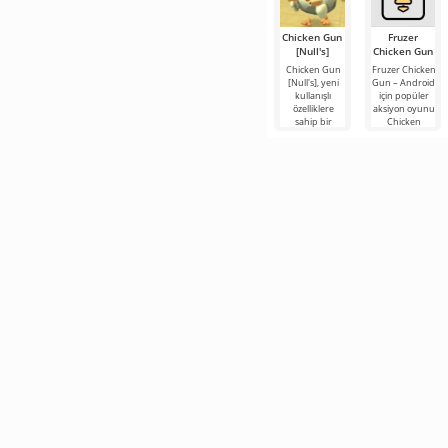
Chicken Gun
Fruzer
[Null's]
Chicken Gun
Chicken Gun
Fruzer Chicken
[Null's], yeni
Gun – Android
kullanışlı
için popüler
özelliklere
aksiyon oyunu
sahip bir
Chicken
hizmet
Gun'un yeni
biçiminde
bir yorumu
oyunun biraz
olup,
farklı