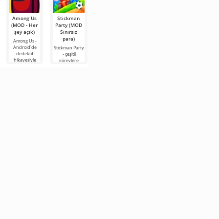
Among Us
Stickman
Geometry
Subway
Gacha
(MOD - Her
Party (MOD
Dash Lite
Surfers
Luminal
şey açık)
Sınırsız
(MOD -
(MOD - Çok
Gacha
para)
Kilitsiz)
para,
Luminal,
Among Us -
anahtarlar)
Gacha Club
Android'de
Stickman Party
Geometry
hayranlarının
dedektif
- çeşitli
Dash Lite,
Subway
beklediği şey.
hikayesiyle
görevlere
Android için
Surfers,
Bu sadece bir
saklambaç
sahip, çok basit
bir 2D platform
Android için
mod değil, hem
tarzında geçen,
ama heyecan
oyunudur.
çok ünlü bir
yeni
hasarlı bir uzay
verici olay
Burada kare
oyundur ve bu
gemisinde
örgülerine
olarak temsil
tarzda ortaya
sahip,
edilen bir
çıkan ilk
oyunlardan
biridir.