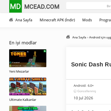
MD
MCEAD.COM
Ana Sayfa
Minecraft APK (İndir)
Mods
Progra
Ana Sayfa
»
Android için uy
En iyi modlar
Sonic Dash R
Yeni Mezarlar
Android:
6.0+
🕣 Güncellenmiş
10 Jul 2026
Ultimate Kalkanlar