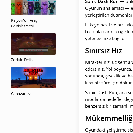
Sonic Dash Run
— ünlü
Oyunun ana amacı — eng
yerleştirilen düşmanl
Raiyon'un Araç
Hikaye basit ve hızlı a
Genişletmesi
hain planlarını engellem
yeteneğinize bağlıdır.
Sınırsız Hız
Zorluk: Delice
Karakterinizi üç şerit 
edersiniz. Yol boyunca,
sonunda, çeviklik ve ha
kısa bir süre için dokun
Sonic Dash Run, ana son
Canavar evi
modlarda hedefler değiş
benzersiz bir zamanlı m
Mükemmelliğe
Oyundaki geliştirme sis