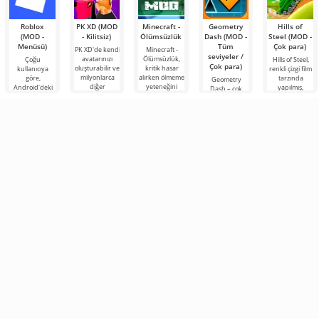
Roblox
PK XD (MOD
Minecraft -
Geometry
Hills of
(MOD -
- Kilitsiz)
Ölümsüzlük
Dash (MOD -
Steel (MOD -
Menüsü)
Tüm
Çok para)
PK XD'de kendi
Minecraft -
seviyeler /
avatarınızı
Ölümsüzlük,
Çoğu
Hills of Steel,
Çok para)
oluşturabilir ve
kritik hasar
kullanıcıya
renkli çizgi film
milyonlarca
alırken ölmeme
göre,
tarzında
Geometry
diğer
yeteneğini
Android'deki
yapılmış,
Dash – çok
katılımcıya
içeren en son
en popüler
Android için
basit ama
katılabilirsiniz.
sürümün bir
oyun hâlâ
tanklarla ilgili
sürükleyici bir
Renkli
Roblox. Bu
eğlenceli bir
arcade türü
proje, sınırsız
Android
olanaklarıyla
oyunudur.
Burada piksel