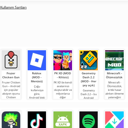
 Kullanım Şartları
Fruzer
Roblox
PK XD (MOD
Geometry
Minecraft -
Chicken Gun
(MOD -
- Kilitsiz)
Dash 2.2
Ölümsüzlük
Menüsü)
(MOD - Her
Fruzer Chicken
PK XD'de kendi
Minecraft -
şey açık)
Gun – Android
avatarınızı
Ölümsüzlük,
Çoğu
için popüler
oluşturabilir ve
kritik hasar
kullanıcıya
Geometry
aksiyon oyunu
milyonlarca
alırken ölmeme
göre,
Dash 2.2 – bu
Chicken
diğer
yeteneğini
Android'deki
Android
Gun'un yeni
katılımcıya
içeren en son
en popüler
oyununun
bir yorumu
katılabilirsiniz.
sürümün bir
oyun hâlâ
yeni bir
olup,
Renkli
Roblox. Bu
güncellemesi
proje, sınırsız
olarak devamı,
olanaklarıyla
yeni özellikler