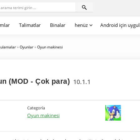
mlar
Talimatlar
Binalar
henüz
Android için uygu
gulamalar
»
Oyunlar
»
Oyun makinesi
un (MOD - Çok para)
10.1.1
Categoría
Oyun makinesi