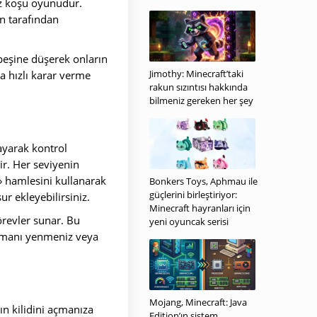
uz koşu oyunudur.
n tarafından
 peşine düşerek onların
Jimothy: Minecraft’taki
da hızlı karar verme
rakun sızıntısı hakkında
bilmeniz gereken her şey
kayarak kontrol
ir. Her seviyenin
» hamlesini kullanarak
Bonkers Toys, Aphmau ile
güçlerini birleştiriyor:
ur ekleyebilirsiniz.
Minecraft hayranları için
örevler sunar. Bu
yeni oyuncak serisi
düşmanı yenmeniz veya
Mojang, Minecraft: Java
ın kilidini açmanıza
Edition’ın sistem