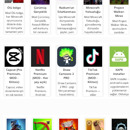
Ölü bölge
Çürümüş
Radium'un
Minecraft
Project
Gerçeklik
Silahlanması
Yolsuzluğu
Walker:
Mod Ölü bölge,
Miras
her Minecraft
Mod Çürümüş
İşte Minecraft
Mod Minecraft
oyuncusuna
Gerçeklik,
dünyasında
Yolsuzluğu,
Mod Project
ölülerle dolu
Assault Wither
kesinlikle
güncellenmiş
Walker: Miras,
bir dünyada
adlı korkunç
bıkmayacağınız
dünyada
oyuncuların
tamamen yeni
bir canavarı
şeyler, yani
hayatta kalma
zombiler
bir hayatta
Minecraft oyun
bunlar kıyamet
becerilerini test
tarafından
kalma
dünyasına
sonrası
etmek isteyen
yönetilen
tanıtan
temasına
zorlu
harap olmuş
bir dünyada
Capcut (Pro
Netflix
Draw
TikTok
XAPK
Premium,
Premium
Cartoons 2
Premium
Installer
MOD -
(MOD - Her
PRO
(MOD -
XAPK Installer -
Kilitsiz)
şey açık)
Kilitsiz)
android'e.xapk
Draw Cartoons
uygulamalarını
2 PRO - çizgi
Capcut, video
Netflix
TikTok
yüklemenizi
film yaratmayı
düzenleme için
Premium,
Premium —
sağlar. Oldukça
hayal ettiniz,
en çok tavsiye
Android
diğer
basit ve
ancak her şey
edilen
cihazlarda film,
kullanıcılarla
anlaşılır bir
çok zor ve
araçlardan biri
dizi ve TV
çevrimiçi
hatta imkansız
olarak öne
şovlarını
buluşmanızı
çıkıyor ve hem
izlemek için en
veya özel bir
mobil
popüler
şeyler
hizmetlerden
bulmanızı
sağlayan