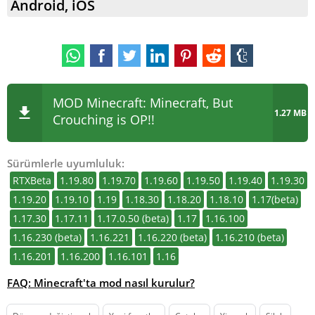
Android, iOS
MOD Minecraft: Minecraft, But
1.27 MB
Crouching is OP!!
Sürümlerle uyumluluk:
RTXBeta
1.19.80
1.19.70
1.19.60
1.19.50
1.19.40
1.19.30
1.19.20
1.19.10
1.19
1.18.30
1.18.20
1.18.10
1.17(beta)
1.17.30
1.17.11
1.17.0.50 (beta)
1.17
1.16.100
1.16.230 (beta)
1.16.221
1.16.220 (beta)
1.16.210 (beta)
1.16.201
1.16.200
1.16.101
1.16
FAQ: Minecraft'ta mod nasıl kurulur?