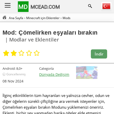
MD
MCEAD.COM
Ana Sayfa
»
Minecraft için Eklentiler
»
Mods
Mod: Çömelirken eşyaları bırakın
| Modlar ve Eklentiler
İndir
Android:
8,0+
Categoría
🕣 Güncellenmiş
Dünyada Değişim
08 Nov 2024
İlginç etkinliklerin tüm hayranları ve yalnızca cevher, odun ve
diğer öğelerin sürekli çiftçiliğine ara vermek isteyenler için,
Çömelirken eşyaları bırakın Modunu yüklemenizi öneririz.
Eklenti, hiçbir şey yapmadan harika öğeler elde etmenizi