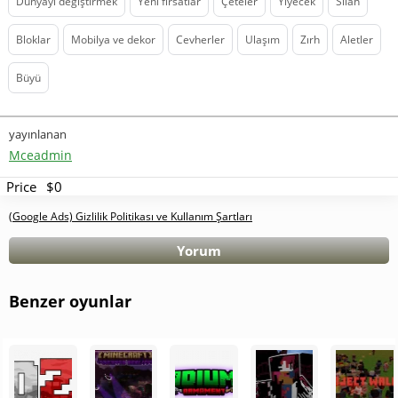
Dünyayı değiştirmek
Yeni fırsatlar
Çeteler
Yiyecek
Silah
Bloklar
Mobilya ve dekor
Cevherler
Ulaşım
Zırh
Aletler
Büyü
yayınlanan
Mceadmin
Price
$0
(Google Ads) Gizlilik Politikası ve Kullanım Şartları
Yorum
Benzer oyunlar