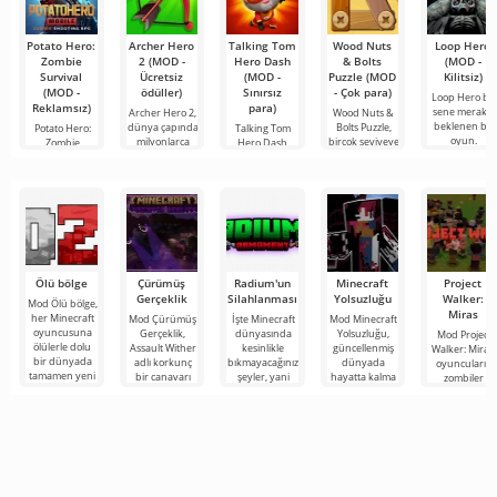
Potato Hero:
Archer Hero
Talking Tom
Wood Nuts
Loop Hero
Zombie
2 (MOD -
Hero Dash
& Bolts
(MOD -
Survival
Ücretsiz
(MOD -
Puzzle (MOD
Kilitsiz)
(MOD -
ödüller)
Sınırsız
- Çok para)
Loop Hero bu
Reklamsız)
para)
sene merakla
Archer Hero 2,
Wood Nuts &
beklenen bir
dünya çapında
Bolts Puzzle,
Potato Hero:
Talking Tom
oyun.
milyonlarca
birçok seviyeye
Zombie
Hero Dash,
Survival, zombi
karakterin
ordularına
tanıdık kedi
Ölü bölge
Çürümüş
Radium'un
Minecraft
Project
Gerçeklik
Silahlanması
Yolsuzluğu
Walker:
Mod Ölü bölge,
Miras
her Minecraft
Mod Çürümüş
İşte Minecraft
Mod Minecraft
oyuncusuna
Gerçeklik,
dünyasında
Yolsuzluğu,
Mod Project
ölülerle dolu
Assault Wither
kesinlikle
güncellenmiş
Walker: Miras,
bir dünyada
adlı korkunç
bıkmayacağınız
dünyada
oyuncuların
tamamen yeni
bir canavarı
şeyler, yani
hayatta kalma
zombiler
bir hayatta
Minecraft oyun
bunlar kıyamet
becerilerini test
tarafından
kalma
dünyasına
sonrası
etmek isteyen
yönetilen
tanıtan
temasına
zorlu
harap olmuş
bir dünyada