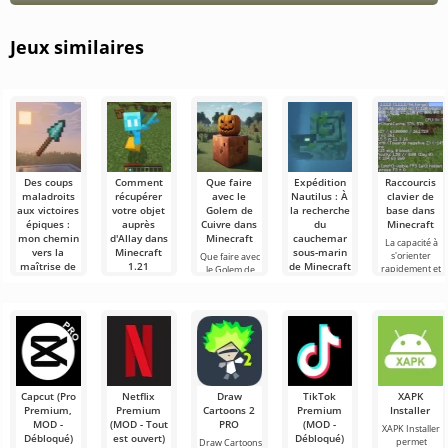
Jeux similaires
Des coups
Comment
Que faire
Expédition
Raccourcis
maladroits
récupérer
avec le
Nautilus : À
clavier de
aux victoires
votre objet
Golem de
la recherche
base dans
épiques :
auprès
Cuivre dans
du
Minecraft
mon chemin
d'Allay dans
Minecraft
cauchemar
La capacité à
vers la
Minecraft
sous-marin
s'orienter
Que faire avec
maîtrise de
1.21
de Minecraft
rapidement et
le Golem de
la lance
1.22 !
à gérer
Cuivre dans
Les utilisateurs
dans
efficacement
Minecraft Dans
savent que le
Bonjour à tous,
Minecraft
est une
le monde de
mob Allay dans
aventuriers !
compétence
Minecraft, il se
Minecraft 1.21
Honnêtement,
Bonjour à tous,
très
passe toujours
aide à collecter
j'en tremble
expérimentateurs
importante
des objets, et
encore
du monde
dans
qu'il
d'émotion en
cubique !
écrivant ces
Aujourd’hui,
lignes.
j’ai décidé
Capcut (Pro
Netflix
Draw
TikTok
XAPK
d’enfiler ma
Premium,
Premium
Cartoons 2
Premium
Installer
blouse
MOD -
(MOD - Tout
PRO
(MOD -
XAPK Installer
Débloqué)
est ouvert)
Débloqué)
permet
Draw Cartoons