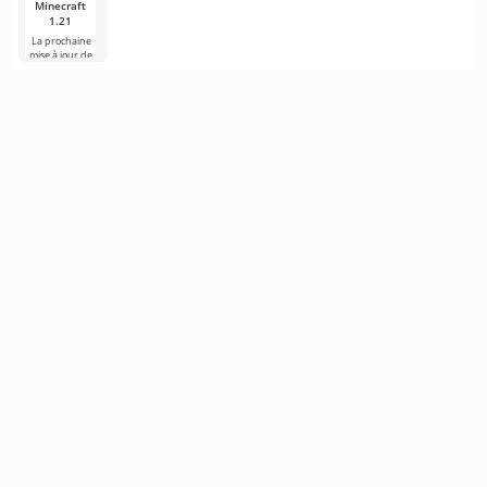
Minecraft
1.21
La prochaine
mise à jour de
Minecraft 1.21
continue d'être
entourée de
rumeurs et de
nouvelles