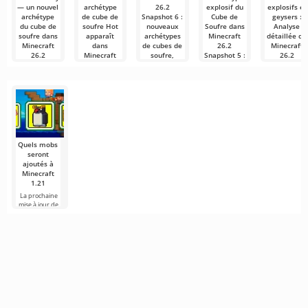
— un nouvel
archétype
26.2
explosif du
explosifs et
archétype
de cube de
Snapshot 6 :
Cube de
geysers :
du cube de
soufre Hot
nouveaux
Soufre dans
Analyse
soufre dans
apparaît
archétypes
Minecraft
détaillée de
Minecraft
dans
de cubes de
26.2
Minecraft
26.2
Minecraft
soufre,
Snapshot 5 :
26.2
Snapshot 6
26.2
refonte des
Caractéristiques
Snapshot 5
Snapshot 6
grottes de
et
Dans Minecraft
Bonjour,
soufre et
comparaison
26.2 Snapshot
mineurs et
Dans Minecraft
dizaines de
avec la TNT
6, les
bâtisseurs ! Le
26.2 Snapshot
corrections
développeurs
développeurs
6, les
Comme
développeurs
mentionné
Minecraft Java
dans notre
Edition
article «Cubes
continue de
développer la
Quels mobs
seront
ajoutés à
Minecraft
1.21
La prochaine
mise à jour de
Minecraft 1.21
continue d'être
entourée de
rumeurs et de
nouvelles