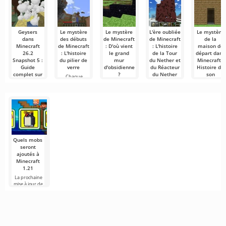
Geysers
Le mystère
Le mystère
L'ère oubliée
Le mystère
dans
des débuts
de Minecraft
de Minecraft
de la
Minecraft
de Minecraft
: D'où vient
: L'histoire
maison de
26.2
: L'histoire
le grand
de la Tour
départ dans
Snapshot 5 :
du pilier de
mur
du Nether et
Minecraft :
Guide
verre
d'obsidienne
du Réacteur
Histoire de
complet sur
?
du Nether
son
Chaque
la nouvelle
apparition
vétéran de
L'histoire du
Minecraft —
mécanique
et
Minecraft sait
développement
est un jeu en
disparition
que le jeu a
de Minecraft
constante
Comme nous
est
évolution.
l'avons
Le Minecraft
mentionné
moderne plac
dans notre
le joueur dan
récent
un
Quels mobs
seront
ajoutés à
Minecraft
1.21
La prochaine
mise à jour de
Minecraft 1.21
continue d'être
entourée de
rumeurs et de
nouvelles