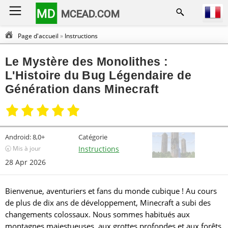
MD
MCEAD.COM
Page d'accueil
»
Instructions
Le Mystère des Monolithes :
L'Histoire du Bug Légendaire de
Génération dans Minecraft
Android:
8,0+
Catégorie
🕣 Mis à jour
Instructions
28 Apr 2026
Bienvenue, aventuriers et fans du monde cubique ! Au cours
de plus de dix ans de développement, Minecraft a subi des
changements colossaux. Nous sommes habitués aux
montagnes majestueuses, aux grottes profondes et aux forêts