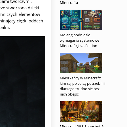
ciami twórczymi.
Minecrafta
rze stworzona dzięki
jemniczych elementów
inający ciężki oddech
alni.
Mojang podniosło
wymagania systemowe
Minecraft: Java Edition
Mieszkańcy w Minecraft:
kim są, po co są potrzebni i
dlaczego trudno się bez
nich obejść
Minecraft 26.3 Snapshot 5: