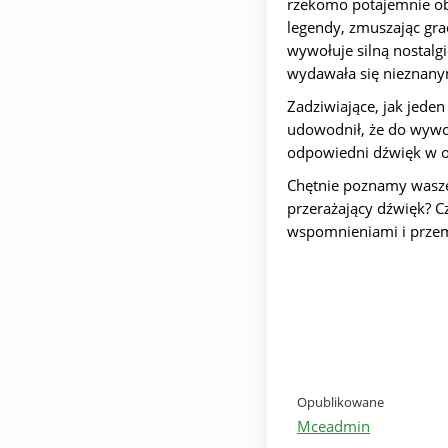
rzekomo potajemnie obs
legendy, zmuszając grac
wywołuje silną nostalg
wydawała się nieznany
Zadziwiające, jak jeden
udowodnił, że do wywoł
odpowiedni dźwięk w
Chętnie poznamy wasze 
przerażający dźwięk? Cz
wspomnieniami i przem
Opublikowane
Mceadmin