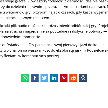
erwuje gracza. Złowieszczy "oddech" z ciemności idealnie pasowa
zy do dzielenia się swoimi przerażającymi historiami na forach. 
ię u weteranów gry, przypominając o czasach, gdy każda wygener
m i niebezpiecznym miejscem.
 krótki plik audio może tak bardzo zmienić odbiór całej gry. Pro
ania strachu i napięcia nie są potrzebne realistyczne potwory 
 odpowiednim momencie.
doświadczenia! Czy pamiętacie swój pierwszy zjazd do kopalni i 
y wpłynął on na waszą miłość do eksploracji jaskiń? Podzielcie s
yśleniami w komentarzach poniżej.