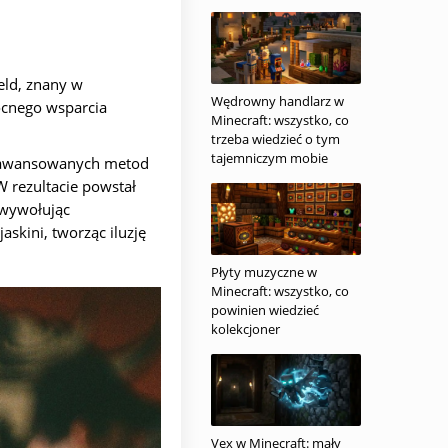
eld, znany w
Wędrowny handlarz w
ocnego wsparcia
Minecraft: wszystko, co
trzeba wiedzieć o tym
tajemniczym mobie
zaawansowanych metod
W rezultacie powstał
, wywołując
skini, tworząc iluzję
Płyty muzyczne w
Minecraft: wszystko, co
powinien wiedzieć
kolekcjoner
Vex w Minecraft: mały