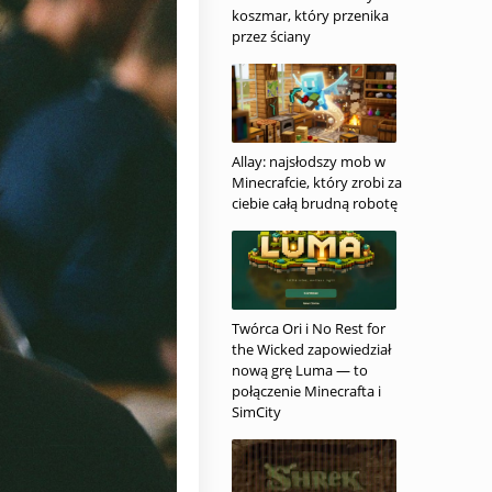
koszmar, który przenika
przez ściany
Allay: najsłodszy mob w
Minecrafcie, który zrobi za
ciebie całą brudną robotę
Twórca Ori i No Rest for
the Wicked zapowiedział
nową grę Luma — to
połączenie Minecrafta i
SimCity