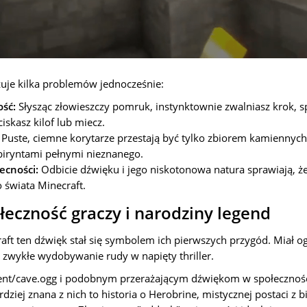
zuje kilka problemów jednocześnie:
ść:
Słysząc złowieszczy pomruk, instynktownie zwalniasz krok,
iskasz kilof lub miecz.
Puste, ciemne korytarze przestają być tylko zbiorem kamiennych 
biryntami pełnymi nieznanego.
ecności:
Odbicie dźwięku i jego niskotonowa natura sprawiają, że
 świata Minecraft.
eczność graczy i narodziny legend
aft ten dźwięk stał się symbolem ich pierwszych przygód. Miał
c zwykłe wydobywanie rudy w napięty thriller.
ent/cave.ogg i podobnym przerażającym dźwiękom w społeczności
dziej znana z nich to historia o Herobrine, mistycznej postaci z b