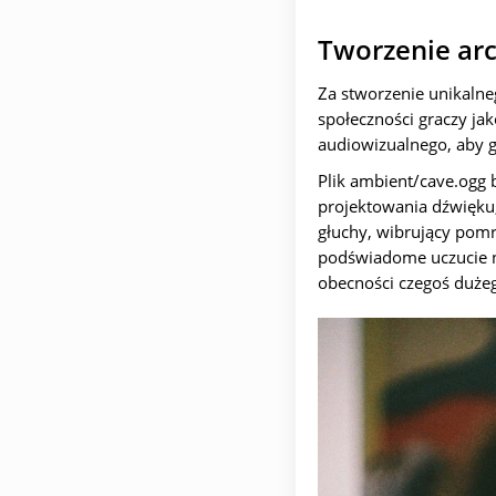
Tworzenie arc
Za stworzenie unikaln
społeczności graczy ja
audiowizualnego, aby g
Plik ambient/cave.ogg
projektowania dźwięku, 
głuchy, wibrujący pomru
podświadome uczucie ni
obecności czegoś dużeg