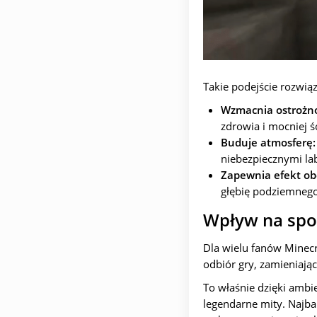
Takie podejście rozwią
Wzmacnia ostrożno
zdrowia i mocniej śc
Buduje atmosferę:
niebezpiecznymi la
Zapewnia efekt ob
głębię podziemnego
Wpływ na społ
Dla wielu fanów Minecr
odbiór gry, zamieniają
To właśnie dzięki ambi
legendarne mity. Najbar