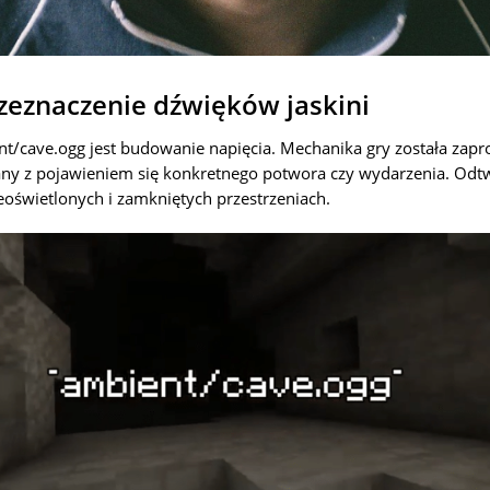
zeznaczenie dźwięków jaskini
cave.ogg jest budowanie napięcia. Mechanika gry została zapro
any z pojawieniem się konkretnego potwora czy wydarzenia. Odtw
ieoświetlonych i zamkniętych przestrzeniach.