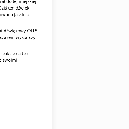
ł do tej miejskiej
Dziś ten dźwięk
owana jaskinia
jekt dźwiękowy C418
— czasem wystarczy
reakcję na ten
ię swoimi