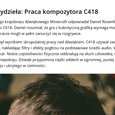
ydzieła: Praca kompozytora C418
ego krajobrazu dźwiękowego Minecraft odpowiadał Daniel Rosenf
ko C418. Daniel rozumiał, że gra z kubistyczną grafiką wymaga m
racze mogli w pełni zanurzyć się w rozgrywce.
 był wynikiem skrupulatnej pracy nad dźwiękiem. C418 używał 
nakładając filtry i efekty pogłosu na podstawowe ścieżki audio. 
k. Niskie częstotliwości fizycznie oddziałują na słuch człowieka
epokoju. Dźwięk przypomina ciężki oddech w ogromnej, pustej ja
o i ukrytego w ciemności.