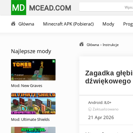
MD
MCEAD.COM
Główna
Minecraft APK (Pobierać)
Mody
Pro
Główna
»
Instrukcje
Najlepsze mody
Zagadka głębin
dźwiękowego 
Mod: New Graves
Android:
8,0+
🕣 Zaktualizowano
21 Apr 2026
Mod: Ultimate Shields