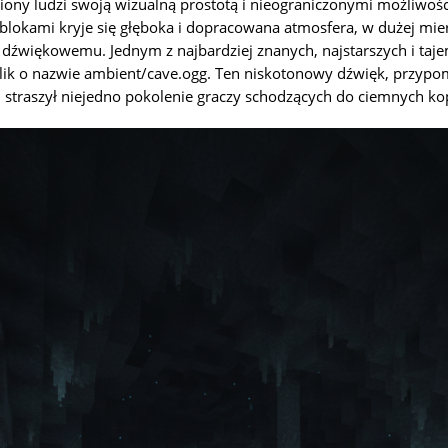
liony ludzi swoją wizualną prostotą i nieograniczonymi możliwoś
blokami kryje się głęboka i dopracowana atmosfera, w dużej mie
 dźwiękowemu. Jednym z najbardziej znanych, najstarszych i ta
lik o nazwie ambient/cave.ogg. Ten niskotonowy dźwięk, przypom
 straszył niejedno pokolenie graczy schodzących do ciemnych kop