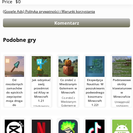
Price
$0
(Google Ads) Polityka prywatności i Warunki korzystania
Komentarz
Podobne gry
Od
Jak odzyskać
Co zrobić z
Ekspedycja
Podstawowe
niezdarnych
swój
Miedzianym
Nautilus: W
skróty
zamachów
przedmiot
Golemem w
poszukiwaniu
klawiaturowe
do epickich
od Allay w
Minecraft
podwodnego
w
zwycięstw:
Minecraft
koszmaru
Minecrafcie
Co zrobić z
moja droga
1.21
Minecraft
Miedzianym
Umiejętność
do
1.22!
Golemem w
szybkiego
Użytkownicy
mistrzostwa
Minecraft W
orientowania
wiedzą, że mob
Witajcie,
w walce
świecie
się i
Allay w
poszukiwacze
włócznią w
Minecraft
efektywnego
Minecraft 1.21
przygód!
zawsze coś się
Minecraft
zarządzania to
pomaga
Szczerze
dzieje: nowe
bardzo ważna
zbierać
mówiąc, wciąż
Witajcie,
bloki,
cecha w grze.
przedmioty i że
trzęsę się z
eksperymentatorzy