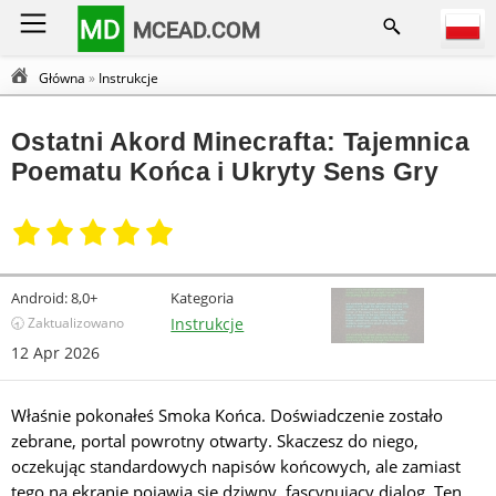
MD
MCEAD.COM
Główna
»
Instrukcje
Ostatni Akord Minecrafta: Tajemnica
Poematu Końca i Ukryty Sens Gry
Android:
8,0+
Kategoria
🕣 Zaktualizowano
Instrukcje
12 Apr 2026
Właśnie pokonałeś Smoka Końca. Doświadczenie zostało
zebrane, portal powrotny otwarty. Skaczesz do niego,
oczekując standardowych napisów końcowych, ale zamiast
tego na ekranie pojawia się dziwny, fascynujący dialog. Ten