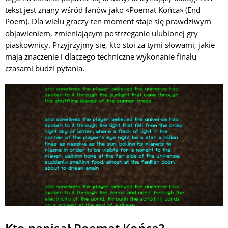
tekst jest znany wśród fanów jako «Poemat Końca» (End
Poem). Dla wielu graczy ten moment staje się prawdziwym
objawieniem, zmieniającym postrzeganie ulubionej gry
piaskownicy. Przyjrzyjmy się, kto stoi za tymi słowami, jakie
mają znaczenie i dlaczego techniczne wykonanie finału
czasami budzi pytania.