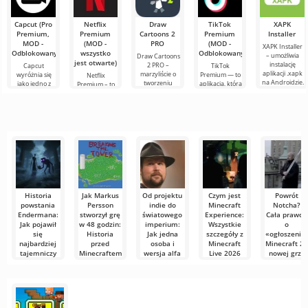
trzeba się z nim
emocji, pisząc
świata
te słowa. Dziś
sześcianów!
Dziś
Capcut (Pro
Netflix
Draw
TikTok
XAPK
postanowiłem
Premium,
Premium
Cartoons 2
Premium
Installer
założyć mój
MOD -
(MOD -
PRO
(MOD -
XAPK Installer
wyimaginowany
Odblokowany)
wszystko
Odblokowany)
– umożliwia
Draw Cartoons
biały
jest otwarte)
instalację
2 PRO –
Capcut
TikTok
aplikacji .xapk
marzyliście o
wyróżnia się
Premium — to
Netflix
na Androidzie.
tworzeniu
jako jedno z
aplikacja, która
Premium – to
Bardzo proste i
animacji, ale
najbardziej
pozwala łączyć
jeden z
przejrzyste
wydaje się to
polecanych
się online z
najpopularniejszych
zbyt
narzędzi do
innymi
serwisów do
skomplikowane,
edycji wideo,
użytkownikami
oglądania
a
zapewniając
lub znaleźć
filmów, seriali i
programów
Historia
Jak Markus
Od projektu
Czym jest
Powrót
powstania
Persson
indie do
Minecraft
Notcha?
Endermana:
stworzył grę
światowego
Experience:
Cała prawda
Jak pojawił
w 48 godzin:
imperium:
Wszystkie
o
się
Historia
Jak jedna
szczegóły z
«ogłoszeniu
najbardziej
przed
osoba i
Minecraft
Minecraft 2 
tajemniczy
Minecraftem
wersja alfa
Live 2026
nowej grze
mob w
stworzyły
twórcy
Wszyscy znają
Wszechświat
Minecraft
fenomen
legendy
Markusa
Minecrafta
Minecrafta
«Notch»
wciąż rośnie i
Minecraft jest
W branży gier
Perssona jako
ewoluuje,
pełen
są nazwiska,
Jesteśmy
niesamowitych
które
przyzwyczajeni