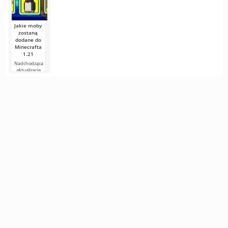
stworzeń, ale
natychmiast
do tego, że za
wielkimi
Jakie moby
zostaną
dodane do
Minecrafta
1.21
Nadchodząca
aktualizacja
Minecrafta 1.21
wciąż jest pełna
plotek i
nowych
informacji od