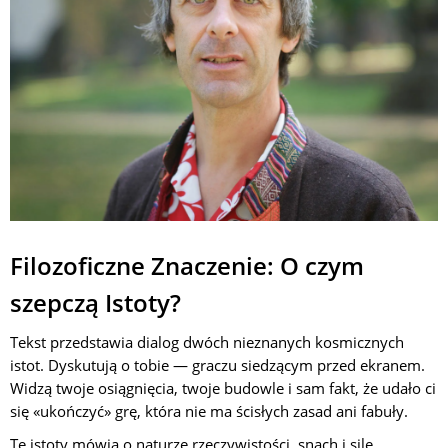
Filozoficzne Znaczenie: O czym
szepczą Istoty?
Tekst przedstawia dialog dwóch nieznanych kosmicznych
istot. Dyskutują o tobie — graczu siedzącym przed ekranem.
Widzą twoje osiągnięcia, twoje budowle i sam fakt, że udało ci
się «ukończyć» grę, która nie ma ścisłych zasad ani fabuły.
Te istoty mówią o naturze rzeczywistości, snach i sile