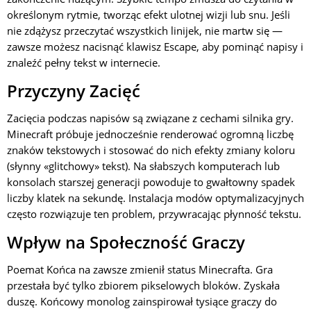
określonym rytmie, tworząc efekt ulotnej wizji lub snu. Jeśli
nie zdążysz przeczytać wszystkich linijek, nie martw się —
zawsze możesz nacisnąć klawisz Escape, aby pominąć napisy i
znaleźć pełny tekst w internecie.
Przyczyny Zacięć
Zacięcia podczas napisów są związane z cechami silnika gry.
Minecraft próbuje jednocześnie renderować ogromną liczbę
znaków tekstowych i stosować do nich efekty zmiany koloru
(słynny «glitchowy» tekst). Na słabszych komputerach lub
konsolach starszej generacji powoduje to gwałtowny spadek
liczby klatek na sekundę. Instalacja modów optymalizacyjnych
często rozwiązuje ten problem, przywracając płynność tekstu.
Wpływ na Społeczność Graczy
Poemat Końca na zawsze zmienił status Minecrafta. Gra
przestała być tylko zbiorem pikselowych bloków. Zyskała
duszę. Końcowy monolog zainspirował tysiące graczy do