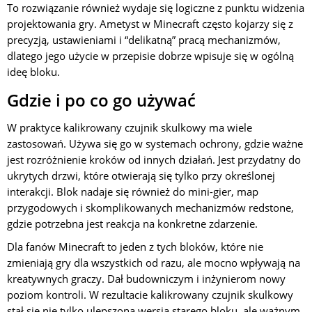
To rozwiązanie również wydaje się logiczne z punktu widzenia
projektowania gry. Ametyst w Minecraft często kojarzy się z
precyzją, ustawieniami i “delikatną” pracą mechanizmów,
dlatego jego użycie w przepisie dobrze wpisuje się w ogólną
ideę bloku.
Gdzie i po co go używać
W praktyce kalikrowany czujnik skulkowy ma wiele
zastosowań. Używa się go w systemach ochrony, gdzie ważne
jest rozróżnienie kroków od innych działań. Jest przydatny do
ukrytych drzwi, które otwierają się tylko przy określonej
interakcji. Blok nadaje się również do mini-gier, map
przygodowych i skomplikowanych mechanizmów redstone,
gdzie potrzebna jest reakcja na konkretne zdarzenie.
Dla fanów Minecraft to jeden z tych bloków, które nie
zmieniają gry dla wszystkich od razu, ale mocno wpływają na
kreatywnych graczy. Dał budowniczym i inżynierom nowy
poziom kontroli. W rezultacie kalikrowany czujnik skulkowy
stał się nie tylko ulepszoną wersją starego bloku, ale ważnym