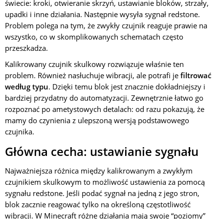
świecie: kroki, otwieranie skrzyń, ustawianie bloków, strzały,
upadki i inne działania. Następnie wysyła sygnał redstone.
Problem polega na tym, że zwykły czujnik reaguje prawie na
wszystko, co w skomplikowanych schematach często
przeszkadza.
Kalikrowany czujnik skulkowy rozwiązuje właśnie ten
problem. Również nasłuchuje wibracji, ale potrafi je
filtrować
według typu
. Dzięki temu blok jest znacznie dokładniejszy i
bardziej przydatny do automatyzacji. Zewnętrznie łatwo go
rozpoznać po ametystowych detalach: od razu pokazują, że
mamy do czynienia z ulepszoną wersją podstawowego
czujnika.
Główna cecha: ustawianie sygnału
Najważniejsza różnica między kalikrowanym a zwykłym
czujnikiem skulkowym to możliwość ustawienia za pomocą
sygnału redstone. Jeśli podać sygnał na jedną z jego stron,
blok zacznie reagować tylko na określoną częstotliwość
wibracji. W Minecraft różne działania mają swoje “poziomy”