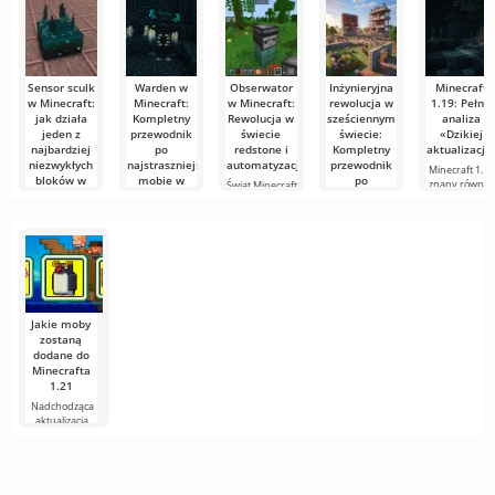
Sensor sculk
Warden w
Obserwator
Inżynieryjna
Minecraft
w Minecraft:
Minecraft:
w Minecraft:
rewolucja w
1.19: Pełna
jak działa
Kompletny
Rewolucja w
sześciennym
analiza
jeden z
przewodnik
świecie
świecie:
«Dzikiej
najbardziej
po
redstone i
Kompletny
aktualizacji
niezwykłych
najstraszniejszym
automatyzacji
przewodnik
Minecraft 1.19
bloków w
mobie w
po
znany równie
Świat Minecraft
grze
grze
mechanizmach
jako «Dzika
stale się
i redstone w
rozwija,
Sensor sculk,
Minecraft
Minecraft
oferując
czyli Sculk
nieustannie się
Sensor, — to
rozwija,
Minecraft jest
jeden z
oferując
często błędnie
postrzegany
jako
Jakie moby
zostaną
dodane do
Minecrafta
1.21
Nadchodząca
aktualizacja
Minecrafta 1.21
wciąż jest pełna
plotek i
nowych
informacji od