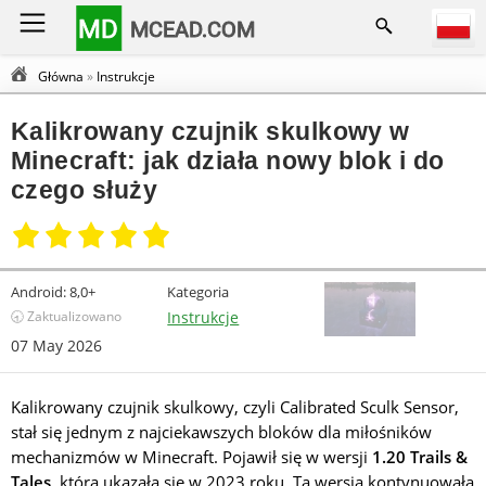
MD
MCEAD.COM
Główna
»
Instrukcje
Kalikrowany czujnik skulkowy w
Minecraft: jak działa nowy blok i do
czego służy
Android:
8,0+
Kategoria
🕣 Zaktualizowano
Instrukcje
07 May 2026
Kalikrowany czujnik skulkowy, czyli Calibrated Sculk Sensor,
stał się jednym z najciekawszych bloków dla miłośników
mechanizmów w Minecraft. Pojawił się w wersji
1.20 Trails &
Tales
, która ukazała się w 2023 roku. Ta wersja kontynuowała