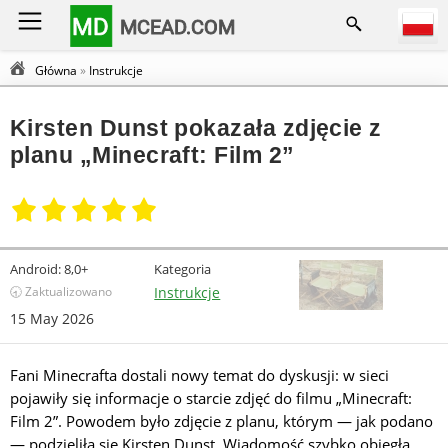
MD
MCEAD.COM
Główna
»
Instrukcje
Kirsten Dunst pokazała zdjęcie z
planu „Minecraft: Film 2”
Android:
8,0+
Kategoria
🕣 Zaktualizowano
Instrukcje
15 May 2026
Fani Minecrafta dostali nowy temat do dyskusji: w sieci
pojawiły się informacje o starcie zdjęć do filmu „Minecraft:
Film 2”. Powodem było zdjęcie z planu, którym — jak podano
— podzieliła się Kirsten Dunst. Wiadomość szybko obiegła