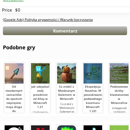
Price
$0
(Google Ads) Polityka prywatności i Warunki korzystania
Komentarz
Podobne gry
Od
Jak odzyskać
Co zrobić z
Ekspedycja
Podstawowe
niezdarnych
swój
Miedzianym
Nautilus: W
skróty
zamachów
przedmiot
Golemem w
poszukiwaniu
klawiaturowe
do epickich
od Allay w
Minecraft
podwodnego
w
zwycięstw:
Minecraft
koszmaru
Minecrafcie
Co zrobić z
moja droga
1.21
Minecraft
Miedzianym
Umiejętność
do
1.22!
Golemem w
szybkiego
Użytkownicy
mistrzostwa
Minecraft W
orientowania
wiedzą, że mob
Witajcie,
w walce
świecie
się i
Allay w
poszukiwacze
włócznią w
Minecraft
efektywnego
Minecraft 1.21
przygód!
zawsze coś się
Minecraft
zarządzania to
pomaga
Szczerze