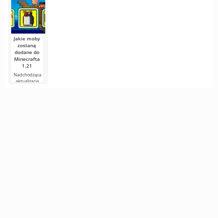
wreszcie dostali
potwierdził
odpowiedź na
nowe
Minecraft
Jakie moby
zostaną
dodane do
Minecrafta
1.21
Nadchodząca
aktualizacja
Minecrafta 1.21
wciąż jest pełna
plotek i
nowych
informacji od