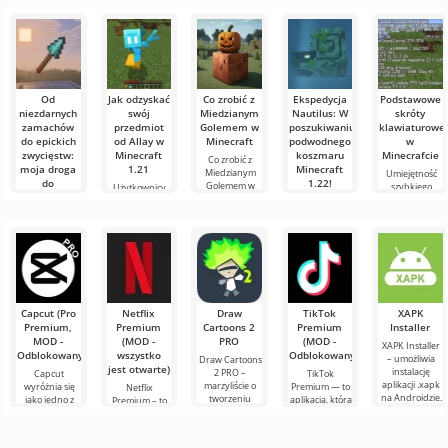
Od
Jak odzyskać
Co zrobić z
Ekspedycja
Podstawowe
niezdarnych
swój
Miedzianym
Nautilus: W
skróty
zamachów
przedmiot
Golemem w
poszukiwaniu
klawiaturowe
do epickich
od Allay w
Minecraft
podwodnego
w
zwycięstw:
Minecraft
koszmaru
Minecrafcie
Co zrobić z
moja droga
1.21
Minecraft
Miedzianym
Umiejętność
do
1.22!
Golemem w
szybkiego
Użytkownicy
mistrzostwa
Minecraft W
orientowania
wiedzą, że mob
Witajcie,
w walce
świecie
się i
Allay w
poszukiwacze
włócznią w
Minecraft
efektywnego
Minecraft 1.21
przygód!
zawsze coś się
Minecraft
zarządzania to
pomaga
Szczerze
dzieje: nowe
bardzo ważna
zbierać
mówiąc, wciąż
Witajcie,
bloki,
cecha w grze.
przedmioty i że
trzęsę się z
eksperymentatorzy
trzeba się z nim
emocji, pisząc
świata
te słowa. Dziś
sześcianów!
Dziś
Capcut (Pro
Netflix
Draw
TikTok
XAPK
postanowiłem
Premium,
Premium
Cartoons 2
Premium
Installer
założyć mój
MOD -
(MOD -
PRO
(MOD -
XAPK Installer
wyimaginowany
Odblokowany)
wszystko
Odblokowany)
– umożliwia
Draw Cartoons
biały
jest otwarte)
instalację
2 PRO –
Capcut
TikTok
aplikacji .xapk
marzyliście o
wyróżnia się
Premium — to
Netflix
na Androidzie.
tworzeniu
jako jedno z
aplikacja, która
Premium – to
Bardzo proste i
animacji, ale
najbardziej
pozwala łączyć
jeden z
przejrzyste
wydaje się to
polecanych
się online z
najpopularniejszych
zbyt
narzędzi do
innymi
serwisów do