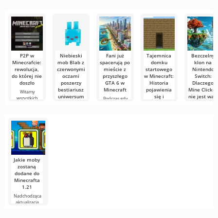
skomplikowane,
edycji wideo,
użytkownikami
oglądania
a
zapewniając
lub znaleźć
filmów, seriali i
programów
P2P w
Niebieski
Fani już
Tajemnica
Bezczelny
Minecrafcie:
mob Blab z
spacerują po
domku
klon na
rewolucja,
czerwonymi
mieście z
startowego
Nintendo
do której nie
oczami
przyszłego
w Minecraft:
Switch:
doszło
poszerzy
GTA 6 w
Historia
Dlaczego
bestiariusz
Minecraft
pojawienia
Mine Clicker
Witamy
uniwersum
się i
nie jest wart
wszystkich
Podczas gdy
Minecrafta
zniknięcia
twoich
miłośników
Rockstar
pieniędzy
sześciennych
przygotowuje
Fani
Współczesny
premierę GTA
Minecrafta
Minecraft
Sklep
6,
wreszcie dostali
rzuca gracza w
Nintendo
odpowiedź na
losowy punkt
eShop
regularnie
wzbogaca się 
Jakie moby
zostaną
dodane do
Minecrafta
1.21
Nadchodząca
aktualizacja
Minecrafta 1.21
wciąż jest pełna