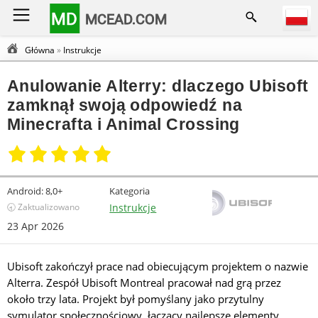
MD
MCEAD.COM
Główna
»
Instrukcje
Anulowanie Alterry: dlaczego Ubisoft
zamknął swoją odpowiedź na
Minecrafta i Animal Crossing
Android:
8,0+
Kategoria
🕣 Zaktualizowano
Instrukcje
23 Apr 2026
Ubisoft zakończył prace nad obiecującym projektem o nazwie
Alterra. Zespół Ubisoft Montreal pracował nad grą przez
około trzy lata. Projekt był pomyślany jako przytulny
symulator społecznościowy, łączący najlepsze elementy