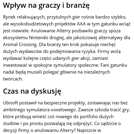
Wpływ na graczy i branżę
Rynek relaksujących, przytulnych gier rośnie bardzo szybko,
ale wysokobudżetowych projektów AAA w tym gatunku wciąż
jest niewiele. Anulowanie Alterry pozbawiło graczy spoza
ekosystemu Nintendo drogiej, ale jakościowej alternatywy dla
Animal Crossing. Dla branży ten krok pokazuje niechęć
dużych wydawców do podejmowania ryzyka. Firmy wolą
wydawać kolejne części udanych gier akcji, zamiast
inwestować w spokojne symulatory społeczne. Fani gatunku
nadal będą musieli polegać głównie na niezależnych
twórcach.
Czas na dyskusję
Ubisoft postawił na bezpieczne projekty, zostawiając nas bez
ambitnego symulatora voxelowego. Zawsze szkoda tracić gry,
które próbują wnieść coś nowego do portfolio dużych
studiów i po prostu pozwalają się odprężyć. Co sądzicie o
decyzji firmy o anulowaniu Alterry? Napiszcie w