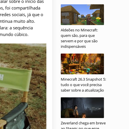
lar sobre o início das
s, foi compartilhada
edes sociais, já que o
tinua muito alto.
ara: a sequência
Aldeões no Minecraft:
 mundo cúbico.
quem são, para que
servem e por que são
indispensáveis
Minecraft 26.3 Snapshot 5:
tudo o que você precisa
saber sobre a atualização
Zeverland chega em breve
ao Steam: no que esse