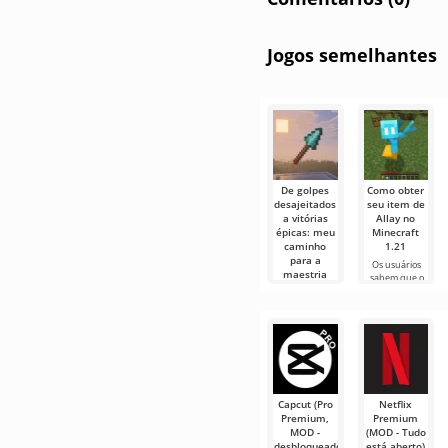
Jogos semelhantes
De golpes
Como obter
desajeitados
seu item de
a vitórias
Allay no
épicas: meu
Minecraft
caminho
1.21
para a
Os usuários
maestria
sabem que o
com a lança
Allay mob no
no Minecraft
Minecraft 1.21
ajuda a coletar
Olá,
itens e que eles
experimentadores
precisam ser
do mundo
cúbico! Hoje
decidi vestir
meu jaleco
branco
Capcut (Pro
Netflix
imaginário e.
Premium,
Premium
MOD -
(MOD - Tudo
desbloqueado)
está aberto)