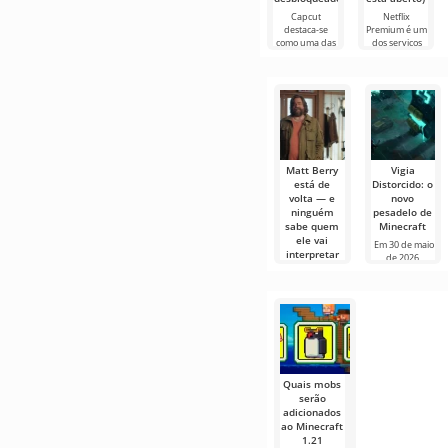
Capcut
Netflix
destaca-se
Premium é um
como uma das
dos serviços
ferramentas
mais populares
mais
para assistir
recomendadas
filmes, séries e
para edição de
programas de
vídeo,
TV em
garantindo um
Matt Berry
Vigia
está de
Distorcido: o
volta — e
novo
ninguém
pesadelo de
sabe quem
Minecraft
ele vai
Em 30 de maio
interpretar
de 2026,
aconteceu um
Quando o
grande evento
Minecraft Live
tomou conta
da TwitchCon
Quais mobs
serão
adicionados
ao Minecraft
1.21