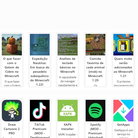
O que fazer
Expedição
Atalhos de
Comida
Quais mobs
com o
Nautilus:
teclado
favorita de
serão
Golem de
Em busca do
básicos no
cada animal
adicionados
Cobre no
pesadelo
Minecraft
(mob) no
ao Minecraft
Minecraft
subaquático
Minecraft
1.21
A capacidade
do Minecraft
1.20
de navegar
O que fazer
O próximo
1.22!
rapidamente e
com o Golem
lançamento do
Os
gerenciar de
de Cobre no
Minecraft 1.21
desenvolvedores
Olá,
forma eficaz é
Minecraft No
continua
do Minecraft
aventureiros!
uma qualidade
mundo de
cercado de
1.20 desde as
Sinceramente,
muito
Minecraft,
rumores e
primeiras
ainda estou
importante no
sempre há algo
novas
versões do jogo
tremendo de
acontecendo:
informações de
adicionaram
emoção
todos os mobs
enquanto
escrevo estas
linhas. Hoje
Draw
TikTok
XAPK
Spotify
GetApps
Cartoons 2
Premium
Installer
(MOD -
GetApps é um
PRO
(MOD -
Premium
serviço no
XAPK Installer -
Desbloqueado)
Unlocked)