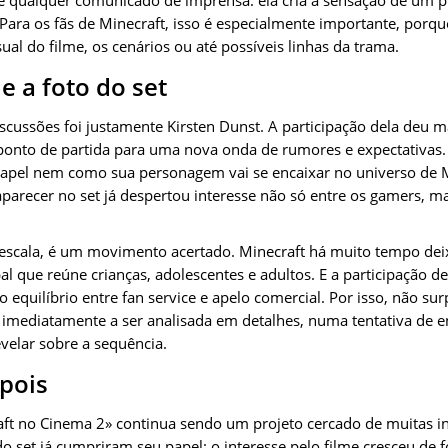
 Para os fãs de Minecraft, isso é especialmente importante, porqu
sual do filme, os cenários ou até possíveis linhas da trama.
e a foto do set
scussões foi justamente Kirsten Dunst. A participação dela deu ma
 ponto de partida para uma nova onda de rumores e expectativas.
papel nem como sua personagem vai se encaixar no universo de M
z aparecer no set já despertou interesse não só entre os gamers,
 escala, é um movimento acertado. Minecraft há muito tempo de
l que reúne crianças, adolescentes e adultos. E a participação d
o equilíbrio entre fan service e apelo comercial. Por isso, não su
imediatamente a ser analisada em detalhes, numa tentativa de e
velar sobre a sequência.
pois
ft no Cinema 2» continua sendo um projeto cercado de muitas inc
do set já cumpriram seu papel: o interesse pelo filme cresceu de f