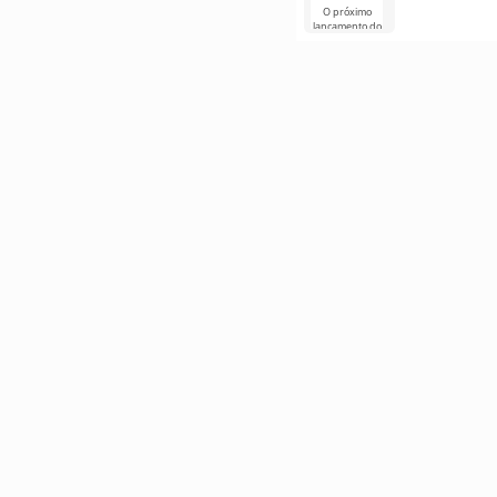
O próximo
lançamento do
Minecraft 1.21
continua
cercado de
rumores e
novas
informações de