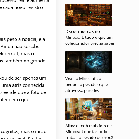
e cada novo registro
Discos musicais no
Minecraft: tudo o que um
is peso à notícia, e a
colecionador precisa saber
 Ainda não se sabe
inecraft, mas o
 mas também no grande
ixou de ser apenas um
Vex no Minecraft: o
pequeno pesadelo que
e uma atriz conhecida
atravessa paredes
rpreende que a foto de
ntender o que
Allay: o mob mais fofo de
ógnitas, mas o início
Minecraft que faz todo o
trabalho pesado por você
orma visível. Kirsten