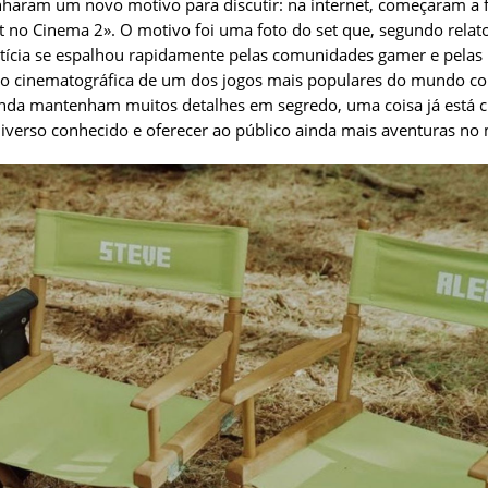
nharam um novo motivo para discutir: na internet, começaram a fa
t no Cinema 2». O motivo foi uma foto do set que, segundo relato
otícia se espalhou rapidamente pelas comunidades gamer e pelas r
ão cinematográfica de um dos jogos mais populares do mundo con
nda mantenham muitos detalhes em segredo, uma coisa já está cl
iverso conhecido e oferecer ao público ainda mais aventuras no