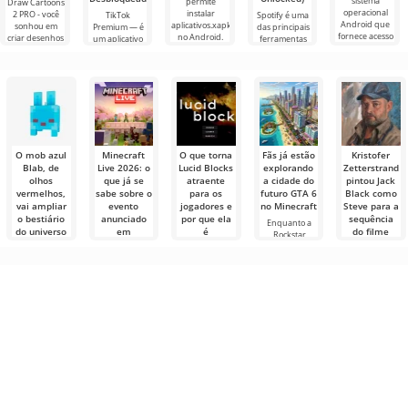
sistema
permite
Draw Cartoons
operacional
instalar
2 PRO - você
TikTok
Spotify é uma
Android que
aplicativos.xapk
sonhou em
Premium — é
das principais
fornece acesso
no Android.
criar desenhos
um aplicativo
ferramentas
às mais
Um menu
animados, mas
que permite
Android para
recentes
muito simples e
tudo parece
conectar-se
ouvir música,
inovações
direto
muito difícil e
online com
podcasts e
até
outros
vários novos
usuários ou
gêneros
encontrar
O mob azul
Minecraft
O que torna
Fãs já estão
Kristofer
Blab, de
Live 2026: o
Lucid Blocks
explorando
Zetterstrand
olhos
que já se
atraente
a cidade do
pintou Jack
vermelhos,
sabe sobre o
para os
futuro GTA 6
Black como
vai ampliar
evento
jogadores e
no Minecraft
Steve para a
o bestiário
anunciado
por que ela
sequência
Enquanto a
do universo
em
é
do filme
Rockstar
Minecraft
Minecraft
comparada
Minecraft
prepara o
26.2
ao Minecraft
lançamento de
Os fãs de
A sequência do
Snapshot 7
GTA
Minecraft
filme Minecraft
Lucid Blocks —
finalmente
teve um início
é um jogo indie
A Mojang
receberam
no gênero
confirmou de
resposta
sandbox
forma
inesperada um
novo