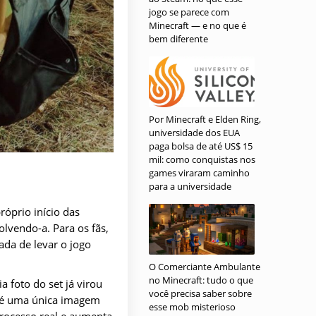
jogo se parece com
Minecraft — e no que é
bem diferente
Por Minecraft e Elden Ring,
universidade dos EUA
paga bolsa de até US$ 15
mil: como conquistas nos
games viraram caminho
para a universidade
óprio início das
lvendo-a. Para os fãs,
ada de levar o jogo
O Comerciante Ambulante
no Minecraft: tudo o que
 foto do set já virou
você precisa saber sobre
até uma única imagem
esse mob misterioso
rocesso real e aumenta