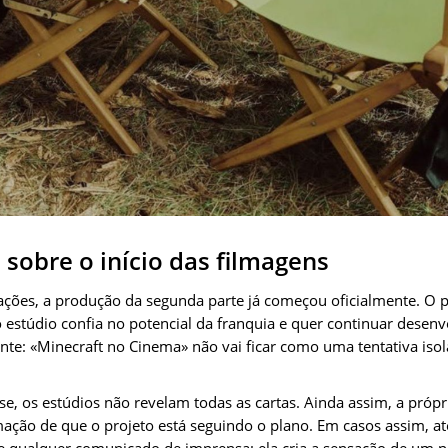
 sobre o início das filmagens
ações, a produção da segunda parte já começou oficialmente. O pr
estúdio confia no potencial da franquia e quer continuar desenvo
nte: «Minecraft no Cinema» não vai ficar como uma tentativa isol
, os estúdios não revelam todas as cartas. Ainda assim, a própria
ação de que o projeto está seguindo o plano. Em casos assim, 
 qualquer comunicado de imprensa: ela cria a sensação de um p