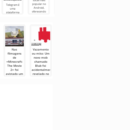
social mais
o reprodutor
Planner 5D é
popular no
de vídeo mais
um aplicativo
Telegram é
Widgetable: Pet
Android,
popular no
Android que
uma
& Social é um
oferecendo
Android
permite
plataforma
aplicativo
acesso a
atualmente,
projetar o
social no
Android muito
conteúdo de
onde você
design de
Android que
útil para
vídeo de
pode assistir
interiores de
permite a troca
decoração de
uma sala na
de mensagens,
desktop, que
forma
fotos e vídeos
pode
em
Nas
Vazamento
Cancelamento
Revelado o
Vazamento
filmagens
ou mito: Um
de Alterra:
título do
de novos
de
novo mob
por que a
filme
conjuntos
«Minecraft:
chamado
Ubisoft
«Minecraft
LEGO
The Movie
Blub foi
encerrou
no Cinema
Minecraft: O
2» foi
acidentalmente
sua resposta
2»: O que
que nos
avistado um
revelado no
a Minecraft
esperar da
espera no
frango
Minecraft
e Animal
continuação
verão de
gigante
Crossing
da saga
2026?
A comunidade
cúbica
de Minecraft
As filmagens
A Ubisoft
Os rumores
sempre foi
de «Minecraft:
interrompeu o
foram
Saudações a
conhecida
The Movie 2» já
desenvolvimento
confirmados!
todos os fãs de
estão
de um
No verão de
crafting,
2026, a