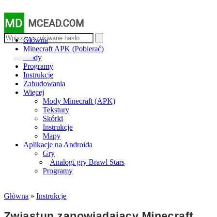
MD
MCEAD.COM
Główna
Minecraft APK (Pobierać)
Mody
Programy
Instrukcje
Zabudowania
Więcej
Mody Minecraft (APK)
Tekstury
Skórki
Instrukcje
Mapy
Aplikacje na Androida
Gry
Analogi gry Brawl Stars
Programy
Główna
»
Instrukcje
Zwiastun zapowiadający Minecraft