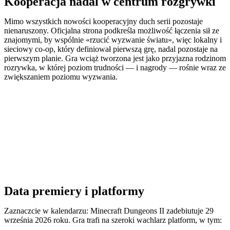
Kooperacja nadal w centrum rozgrywki
Mimo wszystkich nowości kooperacyjny duch serii pozostaje
nienaruszony. Oficjalna strona podkreśla możliwość łączenia sił ze
znajomymi, by wspólnie «rzucić wyzwanie światu», więc lokalny i
sieciowy co-op, który definiował pierwszą grę, nadal pozostaje na
pierwszym planie. Gra wciąż tworzona jest jako przyjazna rodzinom
rozrywka, w której poziom trudności — i nagrody — rośnie wraz ze
zwiększaniem poziomu wyzwania.
Data premiery i platformy
Zaznaczcie w kalendarzu: Minecraft Dungeons II zadebiutuje 29
września 2026 roku. Gra trafi na szeroki wachlarz platform, w tym: