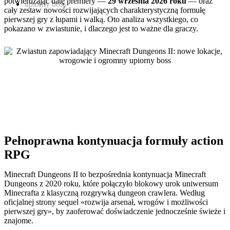
potwierdzając datę premiery —
29 września 2026 roku
— oraz
cały zestaw nowości rozwijających charakterystyczną formułę
pierwszej gry z łupami i walką. Oto analiza wszystkiego, co
pokazano w zwiastunie, i dlaczego jest to ważne dla graczy.
Pełnoprawna kontynuacja formuły action
RPG
Minecraft Dungeons II to bezpośrednia kontynuacja Minecraft
Dungeons z 2020 roku, które połączyło blokowy urok uniwersum
Minecrafta z klasyczną rozgrywką dungeon crawlera. Według
oficjalnej strony sequel «rozwija arsenał, wrogów i możliwości
pierwszej gry», by zaoferować doświadczenie jednocześnie świeże i
znajome.