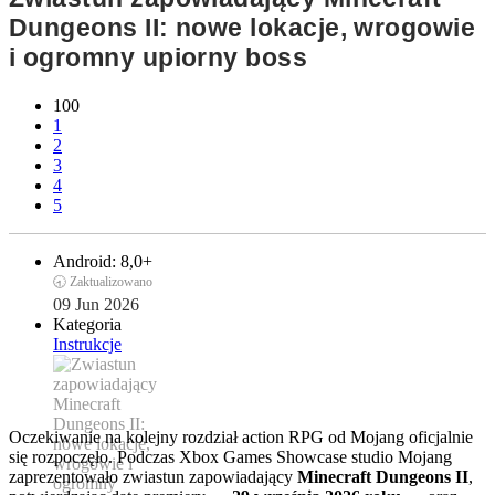
Dungeons II: nowe lokacje, wrogowie
i ogromny upiorny boss
100
1
2
3
4
5
Android:
8,0+
🕣 Zaktualizowano
09 Jun 2026
Kategoria
Instrukcje
Oczekiwanie na kolejny rozdział action RPG od Mojang oficjalnie
się rozpoczęło. Podczas Xbox Games Showcase studio Mojang
zaprezentowało zwiastun zapowiadający
Minecraft Dungeons II
,