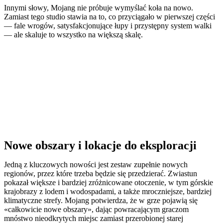
Innymi słowy, Mojang nie próbuje wymyślać koła na nowo.
Zamiast tego studio stawia na to, co przyciągało w pierwszej części
— fale wrogów, satysfakcjonujące łupy i przystępny system walki
— ale skaluje to wszystko na większą skalę.
Nowe obszary i lokacje do eksploracji
Jedną z kluczowych nowości jest zestaw zupełnie nowych
regionów, przez które trzeba będzie się przedzierać. Zwiastun
pokazał większe i bardziej zróżnicowane otoczenie, w tym górskie
krajobrazy z lodem i wodospadami, a także mroczniejsze, bardziej
klimatyczne strefy. Mojang potwierdza, że w grze pojawią się
«całkowicie nowe obszary», dając powracającym graczom
mnóstwo nieodkrytych miejsc zamiast przerobionej starej