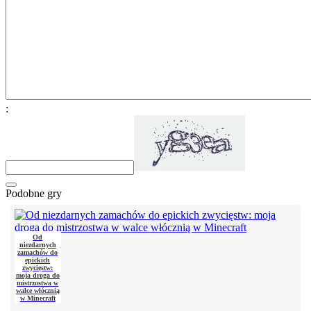
:
Podobne gry
Od
niezdarnych
zamachów do
epickich
zwycięstw:
moja droga do
mistrzostwa w
walce włócznią
w Minecraft
Witajcie,