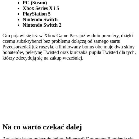
PC (Steam)
Xbox Series X i S
PlayStation 5
Nintendo Switch
Nintendo Switch 2
Gra pojawi się też w Xbox Game Pass już w dniu premiery, dzięki
czemu subskrybenci bez problemu dołączą od samego startu.
Przedsprzedaż już ruszyła, a limitowany bonus obejmuje dwa skiny
bohaterów, pelerynę Twisted oraz kurczaka-pupila Twisted dla tych,
którzy zdecydują się na zakup wcześniej.
Na co warto czekać dalej
Zwiastun jasno pokazuje jedno: Minecraft Dungeons II zmienia się