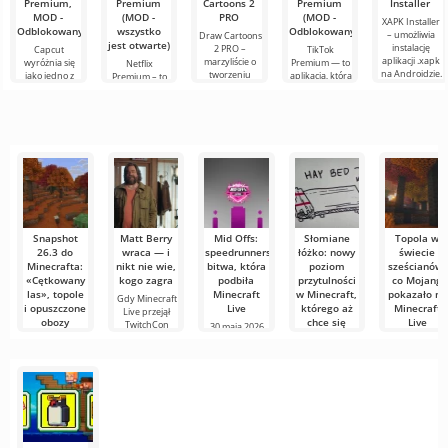
Premium,
Premium
Cartoons 2
Premium
Installer
założyć mój
MOD -
(MOD -
PRO
(MOD -
XAPK Installer
wyimaginowany
Odblokowany)
wszystko
Odblokowany)
– umożliwia
Draw Cartoons
biały
jest otwarte)
instalację
2 PRO –
Capcut
TikTok
aplikacji .xapk
marzyliście o
wyróżnia się
Premium — to
Netflix
na Androidzie.
tworzeniu
jako jedno z
aplikacja, która
Premium – to
Bardzo proste i
animacji, ale
najbardziej
pozwala łączyć
jeden z
przejrzyste
wydaje się to
polecanych
się online z
najpopularniejszych
zbyt
narzędzi do
innymi
serwisów do
skomplikowane,
edycji wideo,
użytkownikami
oglądania
a
zapewniając
lub znaleźć
filmów, seriali i
programów
Snapshot
Matt Berry
Mid Offs:
Słomiane
Topola w
26.3 do
wraca — i
speedrunnerska
łóżko: nowy
świecie
Minecrafta:
nikt nie wie,
bitwa, która
poziom
sześcianów:
«Cętkowany
kogo zagra
podbiła
przytulności
co Mojang
las», topole
Minecraft
w Minecraft,
pokazało na
Gdy Minecraft
i opuszczone
Live
którego aż
Minecraft
Live przejął
obozy
chce się
Live
TwitchCon
30 maja 2026
dotknąć
Europe 30
roku arena
Studio Mojang
30 maja 2026
Ahoy w
wydało
roku podczas
Podczas
Rotterdamie
pierwszy
Minecraft Live
Minecraft LIVE
stała
snapshot
30 maja 2026
wersji
roku twórcy