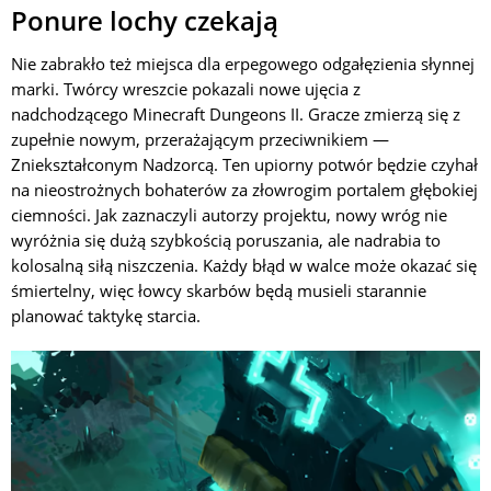
Ponure lochy czekają
Nie zabrakło też miejsca dla erpegowego odgałęzienia słynnej
marki. Twórcy wreszcie pokazali nowe ujęcia z
nadchodzącego Minecraft Dungeons II. Gracze zmierzą się z
zupełnie nowym, przerażającym przeciwnikiem —
Zniekształconym Nadzorcą. Ten upiorny potwór będzie czyhał
na nieostrożnych bohaterów za złowrogim portalem głębokiej
ciemności. Jak zaznaczyli autorzy projektu, nowy wróg nie
wyróżnia się dużą szybkością poruszania, ale nadrabia to
kolosalną siłą niszczenia. Każdy błąd w walce może okazać się
śmiertelny, więc łowcy skarbów będą musieli starannie
planować taktykę starcia.