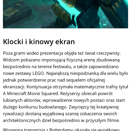
Klocki i kinowy ekran
Poza grami wideo prezentacja objęła też świat rzeczywisty.
Widzom pokazano imponującą fizyczną arenę zbudowaną
bezpośrednio na terenie festiwalu, a także zapowiedziano
nowe zestawy LEGO. Największą niespodzianką dla wielu było
jednak potwierdzenie prac nad sequelem oficjalnej
ekranizacji. Kontynuacja otrzymała matematycznie trafny tytuł
A Minecraft Movie Squared. Reżyserzy obiecali powrót
lubianych aktorów, wprowadzenie nowych postaci oraz start
dużego konkursu budowlanego. Zwycięzcy tej kreatywnej
rywalizacji dostaną wyjątkową szansę zobaczenia swoich
architektonicznych dzieł bezpośrednio w przyszłym filmie.
Wiosenna transmisja z Rotterdamu okazała się wyjątkowo