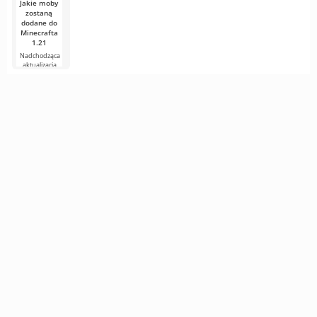
Jakie moby
zostaną
dodane do
Minecrafta
1.21
Nadchodząca
aktualizacja
Minecrafta 1.21
wciąż jest pełna
plotek i
nowych
informacji od