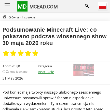
MD
MCEAD.COM
Główna
»
Instrukcje
Podsumowanie Minecraft Live: co
pokazano podczas wiosennego show
30 maja 2026 roku
Android:
8,0+
Kategoria
🕣 Zaktualizowano
Instrukcje
31 May 2026
Pod koniec maja twórcy naszego ulubionego sześciennego
uniwersum postanowili sprawić fanom niespodziankę
dodatkowym wydarzeniem. Tym razem transmisja nie
odbywała się w zamkniętym studiu, lecz prosto z tętniącego