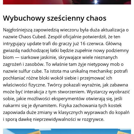
Wybuchowy sześcienny chaos
Najgłośniejszą zapowiedzią wieczoru była duża aktualizacja o
nazwie Chaos Cubed. Zespół oficjalnie potwierdził, że ten
intrygujący update trafi do graczy już 16 czerwca. Główną
gwiazdą nadchodzącej łatki będzie zupełnie nowy podziemny
biom — siarkowe jaskinie, skrywające wiele nieznanych
zagrożeń i zasobów. To właśnie tam żyje nietypowy mob o
nazwie sulfur cube. Ta istota ma unikalną mechanikę: potrafi
pochłaniać różne bloki wokół siebie i przejmować ich
właściwości fizyczne. Twórcy pokazali wyraźnie, jak zabawna
może być interakcja z tym stworzeniem. Wystarczy wyobrazić
sobie, jakie możliwości eksperymentów otwierają się, jeśli
nakarmi się je dynamitem. Fizyka zachowania tych kostek
zapowiada duże zmiany w klasycznych wyprawach do kopalń
i sporą dawkę nieprzewidywalności w rozgrywce.