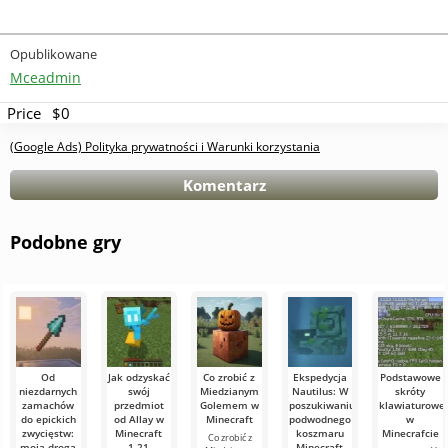
Opublikowane
Mceadmin
Price
$0
(Google Ads) Polityka prywatności i Warunki korzystania
Komentarz
Podobne gry
Od
Jak odzyskać
Co zrobić z
Ekspedycja
Podstawowe
niezdarnych
swój
Miedzianym
Nautilus: W
skróty
zamachów
przedmiot
Golemem w
poszukiwaniu
klawiaturowe
do epickich
od Allay w
Minecraft
podwodnego
w
zwycięstw:
Minecraft
koszmaru
Minecrafcie
Co zrobić z
moja droga
1.21
Minecraft