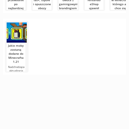
przewodnik
las», topole
owoce z
Nintendo
w Minecraft,
po
i opuszczone
gamingowym
eShop
którego aż
najbardziej
obozy
brandingiem
ujawnił
chce się
tajemniczej
wszystko za
dotknąć
Studio Mojang
Dole Food
strukturze
wcześnie
wydało
Company,
Podczas
bagien
pierwszy
jeden z
Minecraft LIV
Podczas gdy
snapshot
największych
30 maja 2026
Mojang
Wędrując po
wersji
roku twórcy
szykował się do
mglistych
oficjalnej
bagnach
Minecrafta,
pewnie
Jakie moby
zostaną
dodane do
Minecrafta
1.21
Nadchodząca
aktualizacja
Minecrafta 1.21
wciąż jest pełna
plotek i
nowych
informacji od