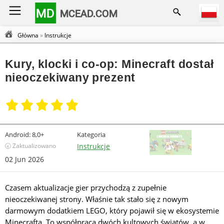
MD
MCEAD.COM
Główna
»
Instrukcje
Kury, klocki i co-op: Minecraft dostał
nieoczekiwany prezent
Android:
8,0+
Kategoria
🕣 Zaktualizowano
Instrukcje
02 Jun 2026
Czasem aktualizacje gier przychodzą z zupełnie
nieoczekiwanej strony. Właśnie tak stało się z nowym
darmowym dodatkiem LEGO, który pojawił się w ekosystemie
Minecrafta. To współpraca dwóch kultowych światów, a w