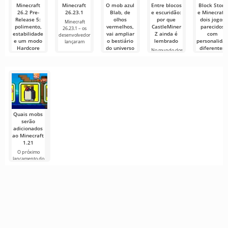
Minecraft
Minecraft
O mob azul
Entre blocos
Block Story
26.2 Pre-
26.23.1
Blab, de
e escuridão:
e Minecraft:
Release 5:
olhos
por que
dois jogos
Minecraft
polimento,
vermelhos,
CastleMiner
parecidos
26.23.1 – os
estabilidade
vai ampliar
Z ainda é
com
desenvolvedores
e um modo
o bestiário
lembrado
personalida
lançaram
Hardcore
do universo
diferentes
No mundo dos
mais justo
Minecraft
jogos indie do
Block Story é
início dos anos
um sandbox
A Mojang
Os fãs de
2010,
de aventura
lançou a
Minecraft
com gráficos
quinta build
finalmente
de pré-
receberam
lançamento
resposta
Quais mobs
serão
adicionados
ao Minecraft
1.21
O próximo
lançamento do
Minecraft 1.21
continua
cercado de
rumores e
novas
informações de