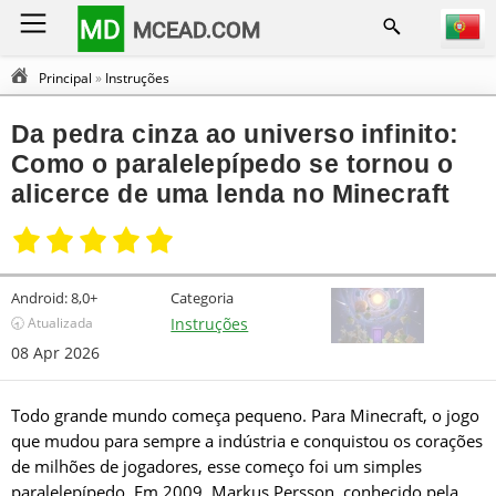
MD
MCEAD.COM
Principal
»
Instruções
Da pedra cinza ao universo infinito:
Como o paralelepípedo se tornou o
alicerce de uma lenda no Minecraft
Android:
8,0+
Categoria
🕣 Atualizada
Instruções
08 Apr 2026
Todo grande mundo começa pequeno. Para Minecraft, o jogo
que mudou para sempre a indústria e conquistou os corações
de milhões de jogadores, esse começo foi um simples
paralelepípedo. Em 2009, Markus Persson, conhecido pela