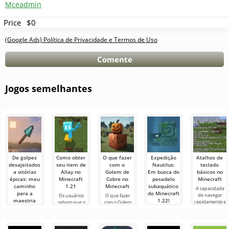
Mceadmin
Price
$0
(Google Ads) Política de Privacidade e Termos de Uso
Comente
Jogos semelhantes
De golpes
Como obter
O que fazer
Expedição
Atalhos de
desajeitados
seu item de
com o
Nautilus:
teclado
a vitórias
Allay no
Golem de
Em busca do
básicos no
épicas: meu
Minecraft
Cobre no
pesadelo
Minecraft
caminho
1.21
Minecraft
subaquático
A capacidade
para a
do Minecraft
de navegar
Os usuários
O que fazer
maestria
1.22!
rapidamente e
sabem que o
com o Golem
com a lança
gerenciar de
Allay mob no
de Cobre no
Olá,
no Minecraft
forma eficaz é
Minecraft 1.21
Minecraft No
aventureiros!
uma qualidade
ajuda a coletar
mundo de
Sinceramente,
Olá,
muito
itens e que eles
Minecraft,