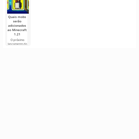
muitos
construtores!
estamos
conhecido por
Se você
acostumados a
seus detalhes
ver os mundos
Quais mobs
serão
adicionados
ao Minecraft
1.21
O próximo
lançamento do
Minecraft 1.21
continua
cercado de
rumores e
novas
informações de