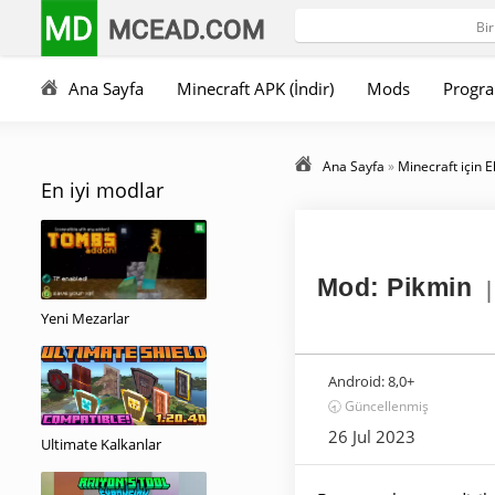
MD
MCEAD.COM
Ana Sayfa
Minecraft APK (İndir)
Mods
Progra
Ana Sayfa
»
Minecraft için E
En iyi modlar
Mod: Pikmin
|
Yeni Mezarlar
Android:
8,0+
🕣 Güncellenmiş
26 Jul 2023
Ultimate Kalkanlar