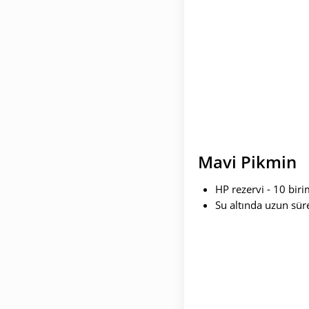
Mavi Pikmin
HP rezervi - 10 biri
Su altında uzun süre