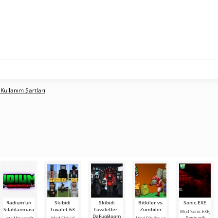
 Kullanım Şartları
Radium'un
Skibidi
Skibidi
Bitkiler vs.
Sonic.EXE
Silahlanması
Tuvalet 63
Tuvaletler -
Zombiler
Mod Sonic.EXE,
DaFuqBoom
Sonic adlı