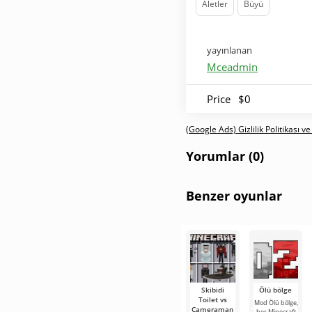
Aletler
Büyü
yayınlanan
Mceadmin
Price
$0
(Google Ads) Gizlilik Politikası ve
Yorumlar (0)
Benzer oyunlar
Skibidi
Ölü bölge
Toilet vs
Mod Ölü bölge,
Cameraman
her Minecraft