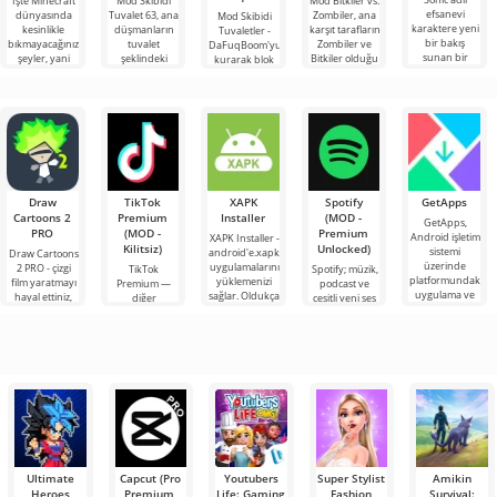
İşte Minecraft
Mod Skibidi
Mod Bitkiler vs.
efsanevi
dünyasında
Tuvalet 63, ana
Zombiler, ana
Mod Skibidi
karaktere yeni
kesinlikle
düşmanların
karşıt tarafların
Tuvaletler -
bir bakış
bıkmayacağınız
tuvalet
Zombiler ve
DaFuqBoom'yu
sunan bir
şeyler, yani
şeklindeki
Bitkiler olduğu
kurarak blok
eklentidir.
bunlar kıyamet
garip
popüler oyuna
evrenine
Minecraft
sonrası
karakterler
adanmış
tuvaletten
temasına
olduğu
çıkan kafalar
Minecraft için
olan karikatür
Draw
TikTok
XAPK
Spotify
GetApps
Cartoons 2
Premium
Installer
(MOD -
GetApps,
PRO
(MOD -
Premium
Android işletim
XAPK Installer -
Kilitsiz)
Unlocked)
sistemi
android'e.xapk
Draw Cartoons
üzerinde
uygulamalarını
2 PRO - çizgi
TikTok
Spotify; müzik,
platformundaki
yüklemenizi
film yaratmayı
Premium —
podcast ve
uygulama ve
sağlar. Oldukça
hayal ettiniz,
diğer
çeşitli yeni ses
oyunlardaki en
basit ve
ancak her şey
kullanıcılarla
türlerini
son yeniliklere
anlaşılır bir
çok zor ve
çevrimiçi
dinlemek için
hatta imkansız
buluşmanızı
önde gelen
veya özel bir
Android
şeyler
araçlarından
bulmanızı
sağlayan
Ultimate
Capcut (Pro
Youtubers
Super Stylist
Amikin
Heroes
Premium,
Life: Gaming
Fashion
Survival: