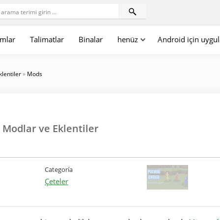
mlar
Talimatlar
Binalar
henüz
Android için uygu
klentiler
»
Mods
 Modlar ve Eklentiler
Categoría
Çeteler