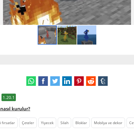
:
1.20.1
nasıl kurulur?
 fırsatlar
Çeteler
Yiyecek
Silah
Bloklar
Mobilya ve dekor
Ce