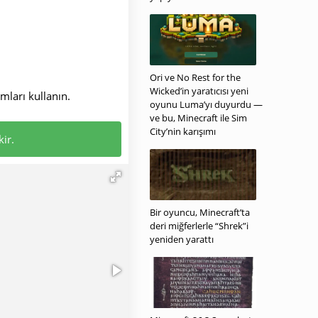
Ori ve No Rest for the
Wicked’in yaratıcısı yeni
ları kullanın.
oyunu Luma’yı duyurdu —
ve bu, Minecraft ile Sim
City’nin karışımı
ir.
Bir oyuncu, Minecraft’ta
deri miğferlerle “Shrek”i
yeniden yarattı