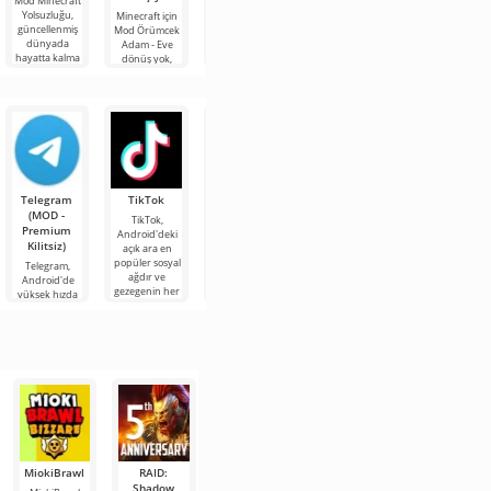
Mod Minecraft
[JOY]
karakterler
Yolsuzluğu,
Minecraft için
Mod Project
güncellenmiş
Mod Örümcek
Walker: Miras,
Mod Poppy
Mod Five
dünyada
Adam - Eve
oyuncuların
Playtime
Nights At
hayatta kalma
dönüş yok,
zombiler
Chapter 3
Freddy's'den
becerilerini test
Marvel
tarafından
[JOY],
karakterler,
etmek isteyen
evreninden
yönetilen
sinirlerinizi test
Minecraft
zorlu
popüler
harap olmuş
edebileceğiniz
evrenindeki
karakterleri
bir dünyada
ve Minecraft'ın
herkesin favori
bloklu
enginliğinde
Telegram
TikTok
Planner 5D
Widgetable:
MX Player
(MOD -
(MOD -
Sevimli
Pro
TikTok,
Premium
Kilitsiz)
Ekran (MOD
Android'deki
MX Player Pro,
Kilitsiz)
- Kilitsiz)
açık ara en
en sevdiğiniz
Planner 5D, bir
popüler sosyal
filmleri, dizileri
odanın iç
Telegram,
Widgetable:
ağdır ve
ve çizgi filmleri
tasarımını hem
Android'de
Sevimli Ekran,
gezegenin her
çeşitli
2D hem de 3D
yüksek hızda
yaratıcılık ve
köşesinden
formatlarda
modeller
ve kalite kaybı
eğlence için
video içeriğine
şeklinde
olmadan
heyecan verici
tasarlamanıza
mesaj, fotoğraf
fırsatlar
olanak
ve video
sağlayabilen,
alışverişi
MiokiBrawl
RAID:
Dudka Brawl
Master
Çin Brawl
Shadow
Brawl
Stars