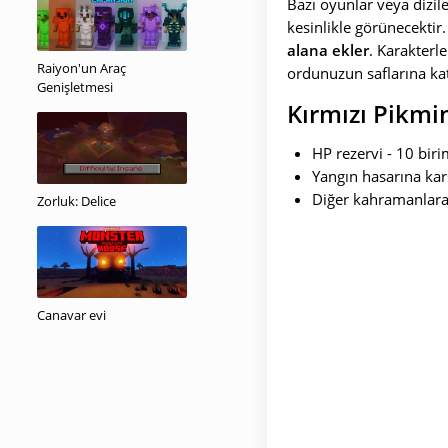
Bazı oyunlar veya dizi
kesinlikle görünecektir
alana ekler
. Karakterl
Raiyon'un Araç
ordunuzun saflarına katı
Genişletmesi
Kırmızı Pikmi
HP rezervi - 10 biri
Yangın hasarına karş
Diğer kahramanlara 
Zorluk: Delice
Canavar evi