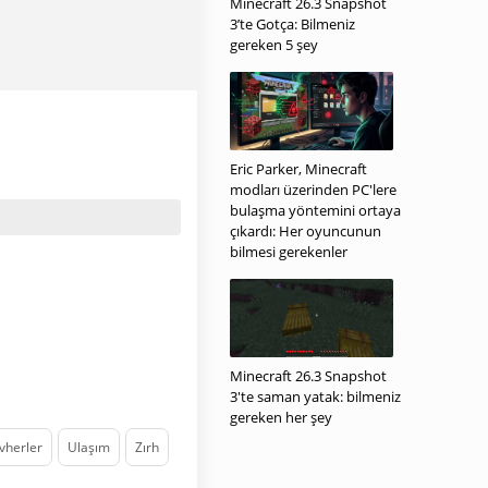
Minecraft 26.3 Snapshot
3’te Gotça: Bilmeniz
gereken 5 şey
Eric Parker, Minecraft
modları üzerinden PC'lere
bulaşma yöntemini ortaya
çıkardı: Her oyuncunun
bilmesi gerekenler
Minecraft 26.3 Snapshot
3'te saman yatak: bilmeniz
gereken her şey
vherler
Ulaşım
Zırh