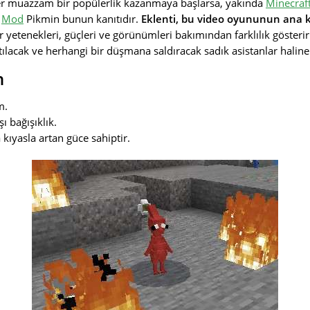
ler muazzam bir popülerlik kazanmaya başlarsa, yakında
Minecraf
.
Mod
Pikmin bunun kanıtıdır.
Eklenti, bu video oyununun ana k
er yetenekleri, güçleri ve görünümleri bakımından farklılık gösterir
lacak ve herhangi bir düşmana saldıracak sadık asistanlar haline ge
n
m.
ı bağışıklık.
kıyasla artan güce sahiptir.