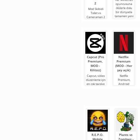
2
oyuncusuna
ölülerle dolu
Mod Skibidi
bir dünyada
Toilet vs
tamamen yeni
Cameraman 2
bir hayatta
for Minecraft,
kalma
katılımcılarını
Skibidi Toilet
karakterlerinin
Capcut (Pro
Netflix
Premium,
Premium
MOD -
(MOD - Her
Kilitsiz)
şey açık)
Capcut, video
Netflix
düzenleme için
Premium,
en çok tavsiye
Android
edilen
cihazlarda film,
araçlardan biri
dizi ve TV
olarak öne
şovlarını
çıkıyor ve hem
izlemek için en
mobil
popüler
hizmetlerden
R.E.P.O.
Plants vs
Mobile
Zombies -