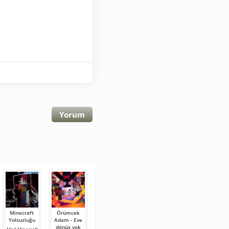
Yorum
Minecraft
Örümcek
Poppy
Project
Five Nights
Yolsuzluğu
Adam - Eve
Playtime
Walker:
At
dönüş yok
Chapter 3
Miras
Freddy's'den