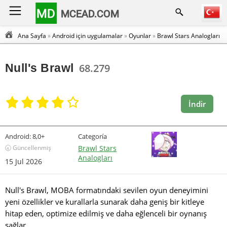
MD
MCEAD.COM
Ana Sayfa
»
Android için uygulamalar
»
Oyunlar
»
Brawl Stars Analogları
Null's Brawl
68.279
İndir
Android:
8,0+
Categoría
🕣 Güncellenmiş
Brawl Stars
Analogları
15 Jul 2026
Null's Brawl, MOBA formatındaki sevilen oyun deneyimini
yeni özellikler ve kurallarla sunarak daha geniş bir kitleye
hitap eden, optimize edilmiş ve daha eğlenceli bir oynanış
sağlar.