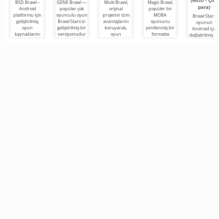
(MOD - Çok
BSD Brawl –
GENE Brawl —
Multi Brawl,
Magic Brawl,
para)
Android
popüler çok
orijinal
popüler bir
platformu için
oyunculu oyun
projenin tüm
MOBA
Brawl Stars,
geliştirilmiş,
Brawl Stars'ın
avantajlarını
oyununu
oyunun
oyun
geliştirilmiş bir
koruyarak,
yenilenmiş bir
Android için
kaynaklarını
versiyonudur
oyun
formatta
değiştirilmiş bi
temel alarak
ve oyunculara
deneyimini
değerlendirme
versiyonudur
dinamik
daha eğlenceli
fırsatı sunuyor.
Burada özel
oynanışı
hale
arenalarda
diğer