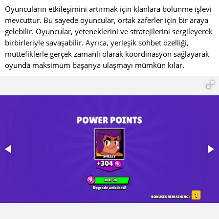
Oyuncuların etkileşimini artırmak için klanlara bölünme işlevi
Raunt Başlangıcı:
mevcuttur. Bu sayede oyuncular, ortak zaferler için bir araya
Düşmanların erken saldırılarından kaçınmak için
gelebilir. Oyuncular, yeteneklerini ve stratejilerini sergileyerek
siperlere yakın dur.
birbirleriyle savaşabilir. Ayrıca, yerleşik sohbet özelliği,
müttefiklerle gerçek zamanlı olarak koordinasyon sağlayarak
Gus, düşmanlara yaklaşmanı güvenli hale getirmek için
oyunda maksimum başarıya ulaşmayı mümkün kılar.
sana bir kalkan verir.
Saldırı:
Düşmana hızla yaklaşmak için hamleni kullan.
Ardından alan hasarı vermek için kesici darbe uygula.
Süper Kullanımı:
Düşmanlar bir grup halinde toplandığında, Süper yeteneğini
etkinleştirerek toplu hasar ver. Hiperşarj sayesinde
düşmanları saldırının merkezine çekerek yok etme şansını
artırırsın.
Hayatta Kalma: