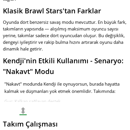
Klasik Brawl Stars'tan Farklar
Oyunda dört benzersiz savaş modu mevcuttur. En büyük fark,
takımların yapısında — alışılmış maksimum oyuncu sayısı
yerine, takımlar sadece dört oyuncudan oluşur. Bu değişiklik,
dengeyi iyileştirir ve rakip bulma hızını artırarak oyunu daha
dinamik hale getirir.
Kendji'nin Etkili Kullanımı - Senaryo:
"Nakavt" Modu
"Nakavt" modunda Kendji ile oynuyorsun, burada hayatta
kalmak ve düşmanları yok etmek önemlidir. Takımında:
Gus: Kalkan sağlayan destek.
⬍
Mortis: Düşmanları oyalamak için hareketli bir savaşçı.
Taktik
Takım Çalışması