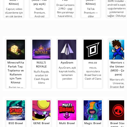
XAPK Installer -
Kilitsiz)
şey açık)
Kilitsiz)
android'e.xapk
Draw Cartoons
uygulamalarını
2 PRO - çizgi
Capcut, video
Netflix
TikTok
yüklemenizi
film yaratmayı
düzenleme için
Premium,
Premium —
sağlar. Oldukça
hayal ettiniz,
en çok tavsiye
Android
diğer
basit ve
ancak her şey
edilen
cihazlarda film,
kullanıcılarla
anlaşılır bir
çok zor ve
araçlardan biri
dizi ve TV
çevrimiçi
hatta imkansız
olarak öne
şovlarını
buluşmanızı
çıkıyor ve hem
izlemek için en
veya özel bir
mobil
popüler
şeyler
hizmetlerden
bulmanızı
sağlayan
Minecraft'ta
NULL’S
AyuGram
mo.co
Warriors of
Parlak Taş:
ROYALE
the Universe
AyuGram, açık
mo.co,
Toplama ve
(MOD - Çok
kaynak kodlu,
oyunculara
Null's Royale,
Kullanım
para)
tamamen
Brawl Stars ve
sıradan bir
için Tam
yeniden
Clash of Clans
Clash Royale
Warriors of th
Kılavuz
klonu
Universe,
Dragon Ball v
Parlak taş —
Saint
Minecraft'taki
en kullanışlı ve
BSD Brawl
GENE Brawl
Multi Brawl
Magic Brawl
Brawl Stars