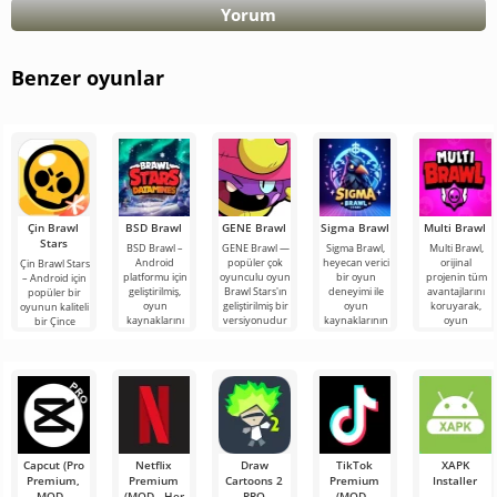
ve takım saldırıları için idealdir.
Yorum
Bu yaklaşımla Kendji, yakın dövüşte üstünlük sağlayan ve
zor durumlarda takımı destekleyebilen korkutucu bir
Benzer oyunlar
savaşçı haline gelir.
Çin Brawl
BSD Brawl
GENE Brawl
Sigma Brawl
Multi Brawl
Stars
BSD Brawl –
GENE Brawl —
Sigma Brawl,
Multi Brawl,
Android
popüler çok
heyecan verici
orijinal
Çin Brawl Stars
platformu için
oyunculu oyun
bir oyun
projenin tüm
– Android için
geliştirilmiş,
Brawl Stars'ın
deneyimi ile
avantajlarını
popüler bir
oyun
geliştirilmiş bir
oyun
koruyarak,
oyunun kaliteli
kaynaklarını
versiyonudur
kaynaklarının
oyun
bir Çince
temel alarak
ve oyunculara
geliştirilmesini
deneyimini
versiyonudur.
dinamik
bir araya
daha eğlenceli
Burada 3'e 3
oynanışı
hale
Capcut (Pro
Netflix
Draw
TikTok
XAPK
Premium,
Premium
Cartoons 2
Premium
Installer
MOD -
(MOD - Her
PRO
(MOD -